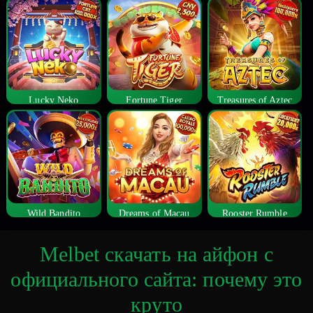
Lucky Neko
Fortune Tiger
Treasures of Aztec
Wild Bandito
Dreams of Macau
Rooster Rumble
Melbet скачать на айфон с
официального сайта: почему это
круто