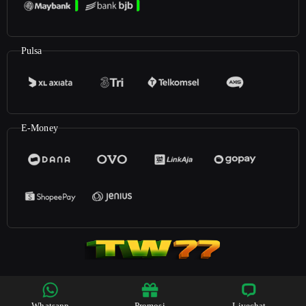
Pulsa
E-Money
©2023
TW77
. All rights reserved | 18+
Whatsapp
Promosi
Livechat