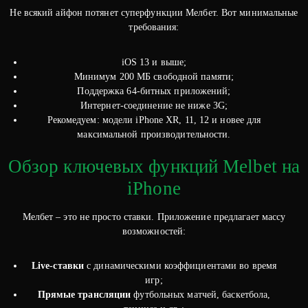
Не всякий айфон потянет суперфункции Мелбет. Вот минимальные
требования:
iOS 13 и выше;
Минимум 200 МБ свободной памяти;
Поддержка 64-битных приложений;
Интернет-соединение не ниже 3G;
Рекомедуем: модели iPhone XR, 11, 12 и новее для
максимальной производительности.
Обзор ключевых функций Melbet на
iPhone
Мелбет – это не просто ставки. Приложение предлагает массу
возможностей:
Live-ставки
с динамическими коэффициентами во время
игр;
Прямые трансляции
футбольных матчей, баскетбола,