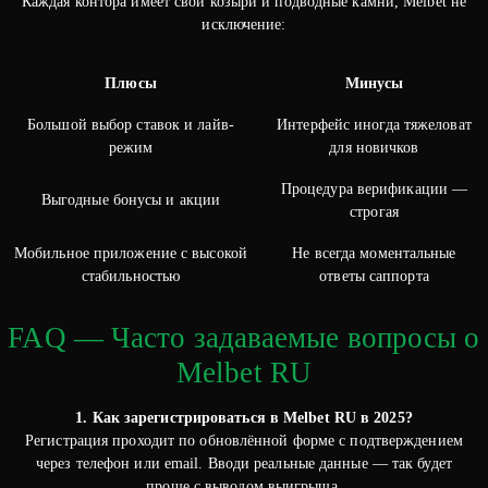
Каждая контора имеет свои козыри и подводные камни, Melbet не
исключение:
Плюсы
Минусы
Большой выбор ставок и лайв-
Интерфейс иногда тяжеловат
режим
для новичков
Процедура верификации —
Выгодные бонусы и акции
строгая
Мобильное приложение с высокой
Не всегда моментальные
стабильностью
ответы саппорта
FAQ — Часто задаваемые вопросы о
Melbet RU
1. Как зарегистрироваться в Melbet RU в 2025?
Регистрация проходит по обновлённой форме с подтверждением
через телефон или email. Вводи реальные данные — так будет
проще с выводом выигрыша.