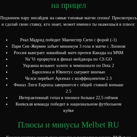
на прицел
Подкинем пару инсайдов на самые топовые матчи сезона! Присмотрись
и сделай свою ставку, кто знает, может именно ты окажешься в плюсе:
Реал Мадрид победит Манчестер Сити с форой (-1)
Пари Сен-Жермен забьет минимум 3 гола в матче с Лионом
Россия выиграет хоккейный матч против Канады на МЧМ
Na’Vi прорвутся в финал мейджора по CS:GO
Украина возьмет золото в чемпионате по Dota 2
Барселона и Ювентус сыграют вничью
Челси перебьет Арсенал с коэффициентом 2.3
Финал Лиги Европы завершится с общей ставкой меньше
2.5
Интерактивный тотал в теннисе больше 22,5 геймов
Киевская команда победит в национальном футбольном
кубке
Плюсы и минусы Melbet RU