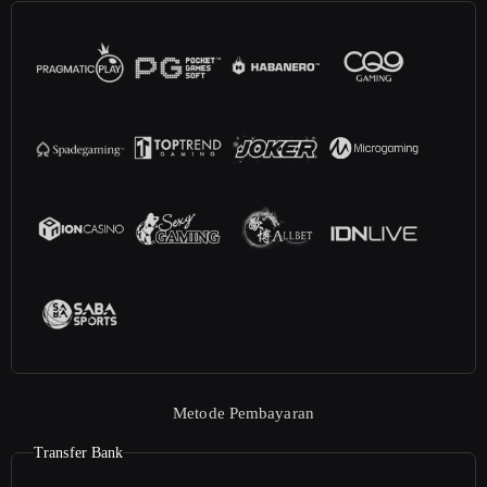
Metode Pembayaran
Transfer Bank