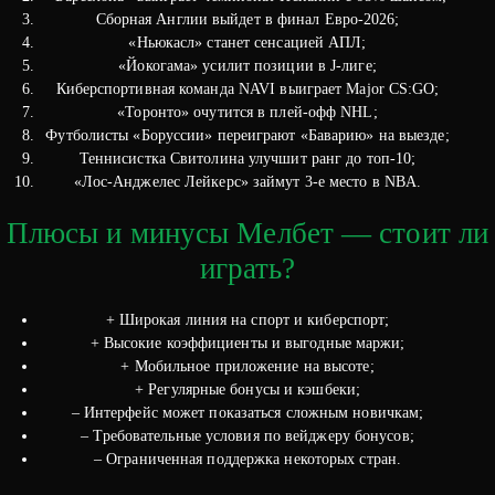
Сборная Англии выйдет в финал Евро-2026;
«Ньюкасл» станет сенсацией АПЛ;
«Йокогама» усилит позиции в J-лиге;
Киберспортивная команда NAVI выиграет Major CS:GO;
«Торонто» очутится в плей-офф NHL;
Футболисты «Боруссии» переиграют «Баварию» на выезде;
Теннисистка Свитолина улучшит ранг до топ-10;
«Лос-Анджелес Лейкерс» займут 3-е место в NBA.
Плюсы и минусы Мелбет — стоит ли
играть?
+ Широкая линия на спорт и киберспорт;
+ Высокие коэффициенты и выгодные маржи;
+ Мобильное приложение на высоте;
+ Регулярные бонусы и кэшбеки;
– Интерфейс может показаться сложным новичкам;
– Требовательные условия по вейджеру бонусов;
– Ограниченная поддержка некоторых стран.