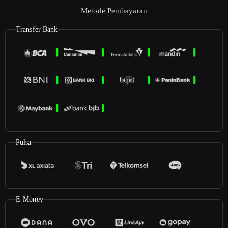
Metode Pembayaran
Transfer Bank
Pulsa
E-Money