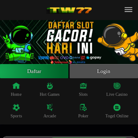
Beranda
Slot Online
Live Casino
Sportsbook
Arcade
Togel Online
Daftar
Login
Poker
Whatsapp
Home
Hot Games
Slots
Live Casino
Telegram
Sports
Arcade
Poker
Togel Online
Livechat