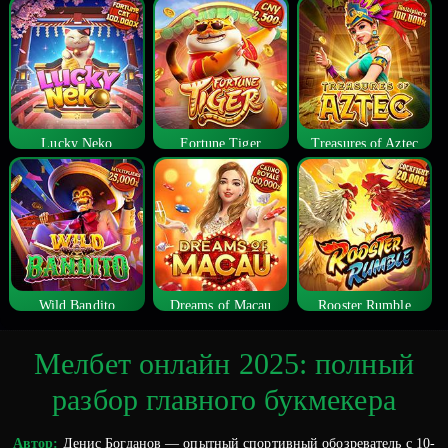
Lucky Neko
Fortune Tiger
Treasures of Aztec
Wild Bandito
Dreams of Macau
Rooster Rumble
Мелбет онлайн 2025: полный
разбор главного букмекера
Автор:
Денис Богданов — опытный спортивный обозреватель с 10-