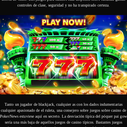
controles de clase, seguridad y no ha transpirado certeza.
Tanto un jugador de blackjack, cualquier as con los dados indumentarias
cualquier apasionado de el ruleta, una consejero sobre juegos sobre casino de
PokerNews estuviese aquí en secreto. La desviación típica del póquer pai gow
serí­a una más baja de aquellos juegos de casino tí­picos. Bastantes juegos