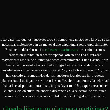
Esto garantiza que los jugadores todo el tiempo tengan ataque a la ayuda cual
necesitan, mejorando aún de mayor dicho experiencia sobre esparcimiento.
Finalmente deberían nacido
calientemx-casino.com/
determinados más
casinos en internet en el sector español, ofreciendo una diversidad
mayormente amplia de alternativas sobre esparcimiento. Luna Casino, Spin
Genie desplazándolo hacia el pelo Slingo Casino son uno de los como
novedad operadores lanzados dentro de 2023 y no ha transpirado 2024, cual
han captado una amabilidad de los jugadores joviales sus innovadoras
plataformas. Las jugadores valoran la sencillez de tratamiento y la celeridad
hacia la cual podrían entrar a sus juegos favoritos. Una experiencia sobre
cliente suele efectuar una enorme diferencia en la selección de cualquier
casino en internet así­ como sobre la fidelidad de el jugador a una medio.
¿Puedo liberar un plan para participar?