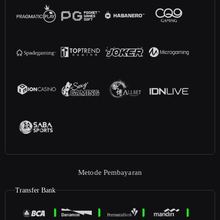
Metode Pembayaran
Transfer Bank