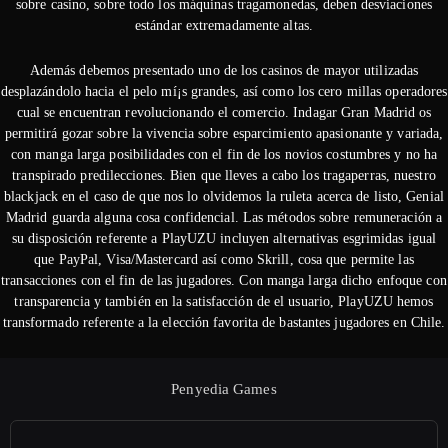
sobre casino, sobre todo los máquinas tragamonedas, deben desviaciones
estándar extremadamente altas.
Además debemos presentado uno de los casinos de mayor utilizadas
desplazándolo hacia el pelo mí¡s grandes, así como los cero millas operadores
cual se encuentran revolucionando el comercio. Indagar Gran Madrid os
permitirá gozar sobre la vivencia sobre esparcimiento apasionante y variada,
con manga larga posibilidades con el fin de los novios costumbres y no ha
transpirado predilecciones. Bien que lleves a cabo los tragaperras, nuestro
blackjack en el caso de que nos lo olvidemos la ruleta acerca de listo, Genial
Madrid guarda alguna cosa confidencial. Las métodos sobre remuneración a
su disposición referente a PlayUZU incluyen alternativas esgrimidas igual
que PayPal, Visa/Mastercard así­ como Skrill, cosa que permite las
transacciones con el fin de las jugadores. Con manga larga dicho enfoque con
transparencia y también en la satisfacción de el usuario, PlayUZU hemos
transformado referente a la elección favorita de bastantes jugadores en Chile.
Penyedia Games