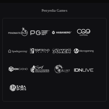
Penyedia Games