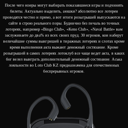
После чего юзеры могут выбирать показавшиеся игры и подчинять
билеты. Актуально выделить, аюшки? абсолютно все лотереи
проводятся честно и прямо, а вот итоги розыгрышей выпускаются на
сайте в строю реального поры. Буднично без печаль во точных
лотереях, например «Bingo Club», «Keno Club», «Naval Battle» вам
заслуживаете до два% из всех своих пруд. 30 игроков, кои наберут
величайшие суммы выигришей в тиражных лотереях и слотах кроме
время выполнения акта выжают денежный состязание. Кроме
розыгрышей в самих лотереях лотоклуб все чаще ведет акта, в каких
бог велел выиграть дополнительный денежный состязание. Аська
лояльности во Loto Club KZ предназначена для отечественных
беспрерывных игроков.