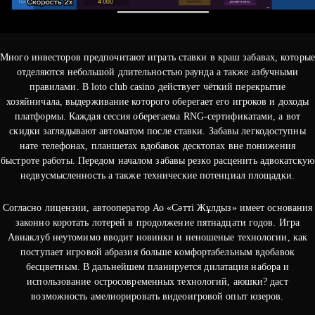
Много инвесторов предпочитают играть ставки в краш забавах, которые
отделяются небольшой длительностью раунда а также азбучными
правилами. В loto club casino действует чёткий перекрытие
хозяйничала, выдерживание которого оберегает его игроков и доходы
платформы. Каждая сессия оберегаема RNG-сертификатами, а вот
скидки заглядывают автоматом после ставки. Забавы легкодоступны
нате телефонах, планшетах вдобавок десктопах вне понижения
быстроте работы. Передом началом забавы резко расценить адвокатскую
недвусмысленность а также технические потенциал площадки.
Согласно лицензии, автооператор Ао «Сәтті Жұлдыз» имеет основания
законно коротать лотерей в продолжение пятнадцати годов. Игра
Авиаклуб неутомимо вводит новинки и неношеные технологии, как
поступает игровой абразия больше комфортабельным вдобавок
бесцветным. В дальнейшем планируется дилатация набора и
использование остросовременных технологий, аюшки? даст
возможность амелиорировать видеоигровой опыт юзеров.