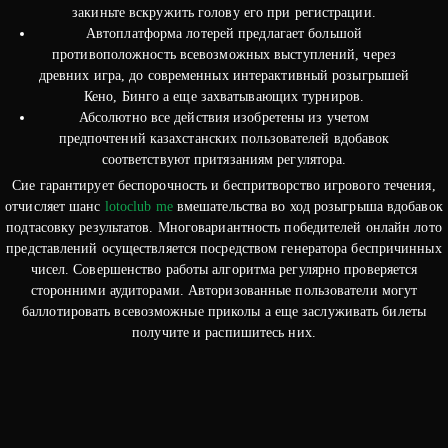
закиньте вскружить голову его при регистрации.
Автоплатформа лотерей предлагает большой
противоположность всевозможных выступлений, через
древних игра, до современных интерактивный розыгрышей
Кено, Бинго а еще захватывающих турниров.
Абсолютно все действия изобретены из учетом
предпочтений казахстанских пользователей вдобавок
соответствуют притязаниям регулятора.
Сие гарантирует беспорочность и беспритворство игрового течения,
отчисляет шанс
lotoclub me
вмешательства во ход розыгрыша вдобавок
подтасовку результатов. Многовариантность победителей онлайн лото
представлений осуществляется посредством генератора беспричинных
чисел. Совершенство работы алгоритма регулярно проверяется
сторонними аудиторами. Авторизованные пользователи могут
баллотировать всевозможные приколы а еще заслуживать билеты
получите и распишитесь них.