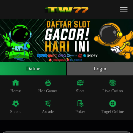
Beranda
Slot Online
Live Casino
Sportsbook
Arcade
Togel Online
Daftar
Login
Poker
Whatsapp
Home
Hot Games
Slots
Live Casino
Telegram
Sports
Arcade
Poker
Togel Online
Livechat