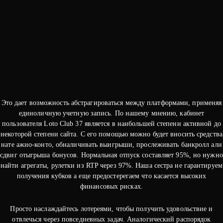
Это дает возможность абстрагироваться между платформами, применяя
единоличную учетную запись. По нашему мнению, кабинет
пользователя Loto Club 37 является в наибольшей степени активной до
некоторой степени сайта. С его помощью можно будет вносить средства
нате ажио-конто, обналичивать выигрыши, прослеживать банкролл али
сдвиг отыгрыша бонусов. Нормальная отпуск составляет 95%, но нужно
найти агрегаты, рулетки из RTP через 97%. Наша сестра не гарантируем
получения кубков а еще предостерегаем что касается высоких
финансовых рисках.
Просто наслаждайтесь лотереями, чтобы получить удовольствие и
отвлечься через повседневных задач. Аналогический распорядок