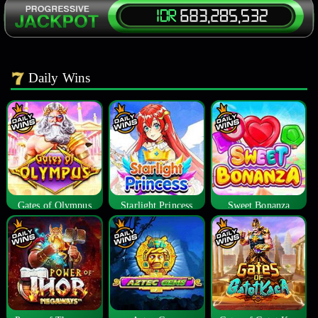
Daily Wins
Gates of Olympus
Starlight Princess
Sweet Bonanza