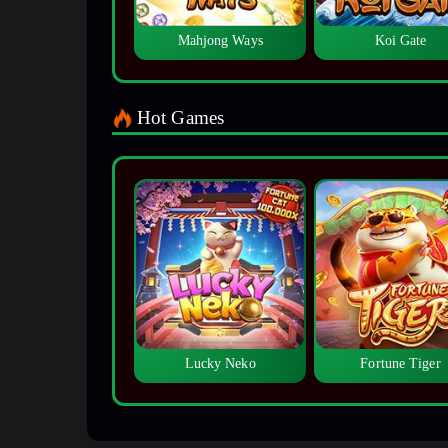
Mahjong Ways
Koi Gate
Hot Games
Lucky Neko
Fortune Tiger