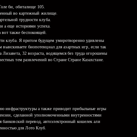
Толе би, обиталище 105.
венный во картежный жилище.
артельной трудности клуба.
и а еще историями успеха.
 вот также беспокоящей.
ости клуба. Я притом будущем умиротворенно удивлены
 выискиваете биопотенциал для азартных игр, если так
а Лизавета, 32 возраста, водящемся без труда огорошены
естных тем развлечений во Стране Стране Казахстане.
ию инфраструктуры а также приводит прибыльные игры
ицензии, сделанной уполномоченными внутренностями
я банковский перевод, автоэлектронный кошелек али
енностью для Лото Клуб.