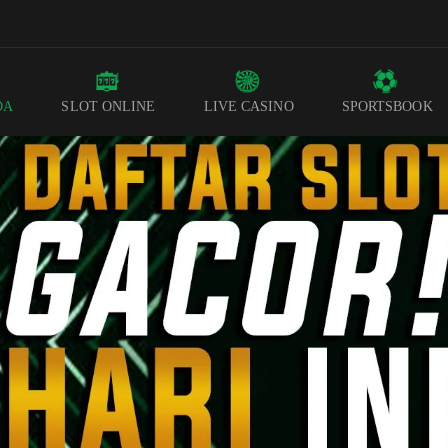
DA
SLOT ONLINE
LIVE CASINO
SPORTSBOOK