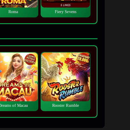
Roma
Fiery Sevens
Dreams of Macau
Rooster Rumble