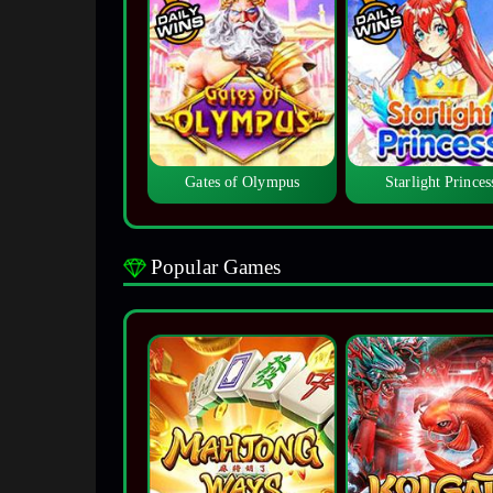
Gates of Olympus
Starlight Princes
Popular Games