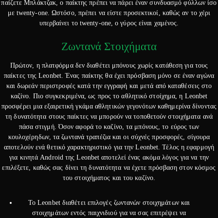
παίζετε Μπλάκτζακ, ο παίκτης πρέπει να πάρει έναν συνδυασμό φύλλων ίσο
με twenty-one. Ωστόσο, πρέπει να είστε προσεκτικοί, καθώς αν το χέρι
υπερβαίνει το twenty-one, ο γύρος είναι χαμένος.
Ζωντανά Στοιχήματα
Πρώτον, η πλατφόρμα δεν διαθέτει μπόνους χωρίς κατάθεση για τους
παίκτες της Leonbet. Ένας παίκτης θα έχει πρόσβαση μόνο σε έναν αγώνα
και δωρεάν περιστροφές κατά την εγγραφή και μετά από καταθέσεις στο
καζίνο. Πιο συγκεκριμένα, ως προς το αθλητικό στοίχημα, η Leonbet
προσφέρει μια εξαιρετική γκάμα αθλητικών γεγονότων καθημερίνα δίνοντας
τη δυνατότητα στους παίκτες να μπορούν να τοποθετούν στοιχήματα ανά
πάσα στιγμή. Όσον αφορά το καζίνο, τα μπόνους, το εύρος των
κουλοχέρηδων, τα ζωντανά τραπέζια και οι σύχνές προσφορές, σίγουρα
αποτελούν ενά θετικό χαρακτηριστικό για την Leonbet. Τέλος η εφαρμογή
για κινητά Android της Leonbet αποτελεί ένας ακόμα λόγος για να την
επιλέξετε, καθώς σας δίνει τη δυνατότητα να έχετε πρόσβαση στον κόσμος
του στοιχήματος και του καζίνο.
Το Leonbet διαθέτει επιλογές ζωντανών στοιχημάτων και
στοιχημάτων εντός παιχνιδιού για να σας επιτρέψει να