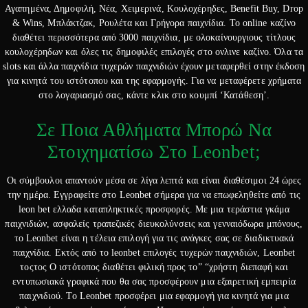
Αγαπημένα, Δημοφιλή, Νέα, Χειμερινά, Κουλοχέρηδες, Benefit Buy, Drop
& Wins, Μπλάκτζακ, Ρουλέτα και Γρήγορα παιχνίδια. Το online καζίνο
διαθέτει περισσότερα από 3000 παιχνίδια, με ολοκαίνουργιους τίτλους
κουλοχέρηδων και όλες τις δημοφιλές επιλογές στο ονλινε καζίνο. Όλα τα
slots και άλλα παιχνίδια τυχερών παιχνιδιών έχουν μεταφερθεί στην έκδοση
για κινητά του ιστότοπου και της εφαρμογής. Για να μεταφέρετε χρήματα
στο λογαριασμό σας, κάντε κλικ στο κουμπί ‘Κατάθεση’.
Σε Ποια Αθλήματα Μπορώ Να
Στοιχηματίσω Στο Leonbet;
Οι σύμβουλοι απαντούν μέσα σε λίγα λεπτά και είναι διαθέσιμοι 24 ώρες
την ημέρα. Εγγραφείτε στο Leonbet σήμερα για να επωφεληθείτε από τις
leon bet ελλαδα καταπληκτικές προσφορές. Με μια τεράστια γκάμα
παιχνιδιών, ασφαλείς τραπεζικές διευκολύνσεις και γενναιόδωρα μπόνους,
το Leonbet είναι η τέλεια επιλογή για τις ανάγκες σας σε διαδικτυακά
παιχνίδια. Εκτός από το leonbet επιλογές τυχερών παιχνιδιών, Leonbet
τοςτος Ο ιστότοπος διαθέτει φιλική προς το” “χρήστη διεπαφή και
εντυπωσιακά γραφικά που θα σας προσφέρουν μια εξαιρετική εμπειρία
παιχνιδιού. Το Leonbet προσφέρει μια εφαρμογή για κινητά για μια