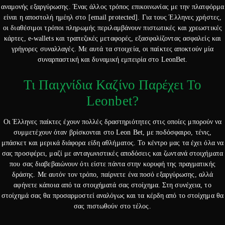
αναμονής εξαργύρωσης. Ένας άλλος τρόπος επικοινωνίας με την πλατφόρμα
είναι η αποστολή ημέηλ στο [email protected]. Για τους Έλληνες χρήστες,
οι διαθέσιμοι τρόποι πληρωμής περιλαμβάνουν πιστωτικές και χρεωστικές
κάρτες, e-wallets και τραπεζικές μεταφορές, εξασφαλίζοντας ασφαλείς και
γρήγορες συναλλαγές. Με αυτά τα στοιχεία, οι παίκτες αποκτούν μία
συναρπαστική και δυναμική εμπειρία στο LeonBet.
Τι Παιχνίδια Καζίνο Παρέχει Το
Leonbet?
Οι Έλληνες παίκτες έχουν πολλές δραστηριότητες στις οποίες μπορούν να
συμμετέχουν όταν βρίσκονται στο Leon Bet, με ποδόσφαιρο, τένις,
μπάσκετ και μερικά διάφορα είδη αθλήματος. Το κέντρο μας τα έχει όλα να
σας προσφέρει, μαζί με ανταγωνιστικές αποδόσεις και ζωντανά στοιχήματα
που σας διαβεβαιώνουν ότι είστε πάντα στην κορυφή της πραγματικής
δράσης. Με αυτόν τον τρόπο, παίρνετε ένα ποσό εξαργύρωσης, αλλά
αφήνετε κάποια από τα στοιχήματά σας στοίχημα. Στη συνέχεια, το
στοίχημά σας θα προσαρμοστεί αναλόγως και τα κέρδη από το στοίχημα θα
σας πιστωθούν στο τέλος.