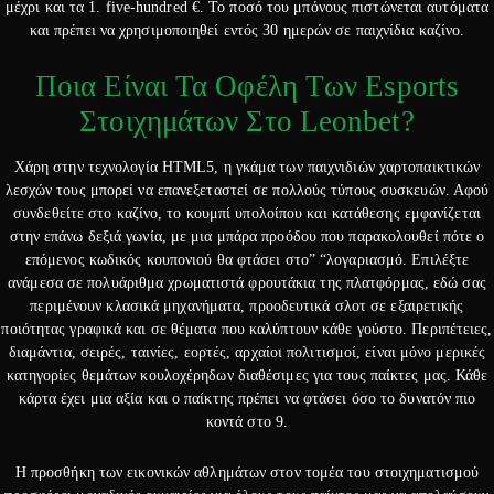
μέχρι και τα 1. five-hundred €. Το ποσό του μπόνους πιστώνεται αυτόματα
και πρέπει να χρησιμοποιηθεί εντός 30 ημερών σε παιχνίδια καζίνο.
Ποια Είναι Τα Οφέλη Των Esports
Στοιχημάτων Στο Leonbet?
Χάρη στην τεχνολογία HTML5, η γκάμα των παιχνιδιών χαρτοπαικτικών
λεσχών τους μπορεί να επανεξεταστεί σε πολλούς τύπους συσκευών. Αφού
συνδεθείτε στο καζίνο, το κουμπί υπολοίπου και κατάθεσης εμφανίζεται
στην επάνω δεξιά γωνία, με μια μπάρα προόδου που παρακολουθεί πότε ο
επόμενος κωδικός κουπονιού θα φτάσει στο” “λογαριασμό. Επιλέξτε
ανάμεσα σε πολυάριθμα χρωματιστά φρουτάκια της πλατφόρμας, εδώ σας
περιμένουν κλασικά μηχανήματα, προοδευτικά σλοτ σε εξαιρετικής
ποιότητας γραφικά και σε θέματα που καλύπτουν κάθε γούστο. Περιπέτειες,
διαμάντια, σειρές, ταινίες, εορτές, αρχαίοι πολιτισμοί, είναι μόνο μερικές
κατηγορίες θεμάτων κουλοχέρηδων διαθέσιμες για τους παίκτες μας. Κάθε
κάρτα έχει μια αξία και ο παίκτης πρέπει να φτάσει όσο το δυνατόν πιο
κοντά στο 9.
Η προσθήκη των εικονικών αθλημάτων στον τομέα του στοιχηματισμού