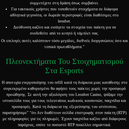
συμμετέχετε στη δράση όπως συμβαίνει.
Για τακτικούς χρήστες που τοποθετούν στοιχήματα σε διάφορα
αθλητικά γεγονότα, οι δωρεάν περιστροφές είναι διαθέσιμες στο
leonbet.
Διεύθυνση καζίνο και εισάγετε τα στοιχεία του παίκτη για να
συνδεθείτε από το κινητό ή τάμπλετ σας.
Οι επιλογές αυτές καλύπτουν τόσο μεγάλες, διεθνείς διοργανώσεις όσο και
τοπικά πρωταθλήματα.”
Πλεονεκτήματα Του Στοιχηματισμού
Στα Esports
Η αποτυχία ενεργοποίησης του refill κατά τη διάρκεια μιας κατάθεσης στο
συγκεκριμένο καθορισμένο θα αφήσει τους παίκτες χωρίς την προσφορά
προώθησης. Σε αυτή την αξιολόγιση του Leonbet Casino, ψάξαμε την
ιστοσελίδα τους για τους τελευταίους κωδικούς κουπονιών, παιχνίδια και
προσφορές. Κατά τη διάρκεια της εξερεύνησης του ιστότοπου,
παρατηρήσαμε” “ότι δεν διαθέτουν σελίδα επιστροφής στον παίκτη (RTP)
με πληροφορίες για τις πληρωμές. Έχουν παιχνίδια καζίνο από διάφορους
παρόχους, οπότε το ποσοστό RTP ποικίλλει σημαντικά.