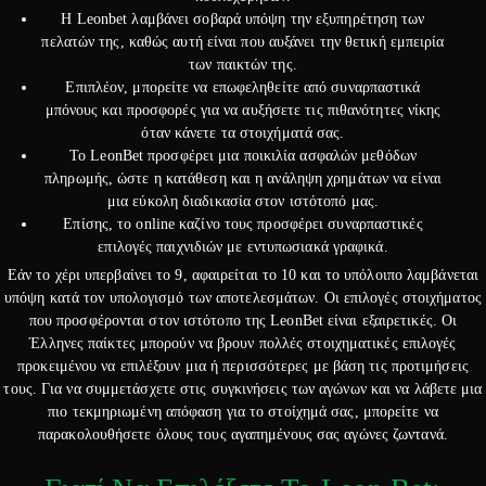
Η Leonbet λαμβάνει σοβαρά υπόψη την εξυπηρέτηση των
πελατών της, καθώς αυτή είναι που αυξάνει την θετική εμπειρία
των παικτών της.
Επιπλέον, μπορείτε να επωφεληθείτε από συναρπαστικά
μπόνους και προσφορές για να αυξήσετε τις πιθανότητες νίκης
όταν κάνετε τα στοιχήματά σας.
Το LeonBet προσφέρει μια ποικιλία ασφαλών μεθόδων
πληρωμής, ώστε η κατάθεση και η ανάληψη χρημάτων να είναι
μια εύκολη διαδικασία στον ιστότοπό μας.
Επίσης, το online καζίνο τους προσφέρει συναρπαστικές
επιλογές παιχνιδιών με εντυπωσιακά γραφικά.
Εάν το χέρι υπερβαίνει το 9, αφαιρείται το 10 και το υπόλοιπο λαμβάνεται
υπόψη κατά τον υπολογισμό των αποτελεσμάτων. Οι επιλογές στοιχήματος
που προσφέρονται στον ιστότοπο της LeonBet είναι εξαιρετικές. Οι
Έλληνες παίκτες μπορούν να βρουν πολλές στοιχηματικές επιλογές
προκειμένου να επιλέξουν μια ή περισσότερες με βάση τις προτιμήσεις
τους. Για να συμμετάσχετε στις συγκινήσεις των αγώνων και να λάβετε μια
πιο τεκμηριωμένη απόφαση για το στοίχημά σας, μπορείτε να
παρακολουθήσετε όλους τους αγαπημένους σας αγώνες ζωντανά.