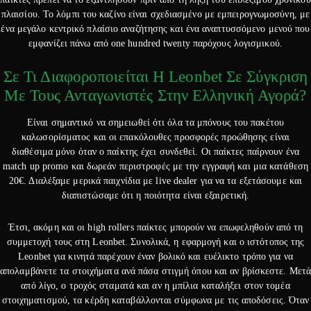
πλαισίου. Το λόμπι του καζίνο είναι σχεδιασμένο με εμπειρογνωμοσύνη, με
ένα μεγάλο κεντρικό πλαίσιο αναζήτησης και ένα αναπτυσσόμενο μενού που
εμφανίζει πάνω από one hundred twenty παρόχους λογισμικού.
Σε Τι Διαφοροποιείται Η Leonbet Σε Σύγκριση
Με Τους Ανταγωνιστές Στην Ελληνική Αγορά?
Είναι σημαντικό να σημειωθεί ότι όλα τα μπόνους του πακέτου
καλωσορίσματος και οι επακόλουθες προσφορές προώθησης είναι
διαθέσιμα μόνο όταν ο παίκτης έχει συνδεθεί. Οι παίκτες παίρνουν ένα
match up promo και δωρεάν περιστροφές με την εγγραφή και μια κατάθεση
20€. Διαλέξαμε μερικά παιχνίδια με live dealer για να τα εξετάσουμε και
διαπιστώσαμε ότι η ποιότητα είναι εξαιρετική.
Έτσι, ακόμη και οι high rollers παίκτες μπορούν να επωφεληθούν από τη
συμμετοχή τους στη Leonbet. Συνολικά, η εφαρμογή και ο ιστότοπος της
Leonbet για κινητά παρέχουν έναν βολικό και ευέλικτο τρόπο για να
απολαμβάνετε τα στοιχήματα ανά πάσα στιγμή όπου και αν βρίσκεστε. Μετ
από λίγο, ο τροχός σταματά και αν η μπίλια καταλήξει στον τομέα
στοιχηματισμού, τα κέρδη καταβάλλονται σύμφωνα με τις αποδόσεις. Όταν