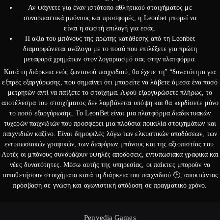
Αν ψάχνετε για έναν ιστότοπο αθλητικού στοιχήματος με
συναρπαστικά μπόνους και προσφορές, η Leonbet μπορεί να
είναι η σωστή επιλογή για εσάς.
Η αξία του μπόνους της πρώτης κατάθεσης από τη Leonbet
διαμορφώνεται ανάλογα με το ποσό που επιλέξετε για πρώτη
μεταφορά χρημάτων στον λογαριασμό σας στην πλατφόρμα.
Κατά τη διάρκεια ενός ζωντανού παιχνιδιού, θα έχετε τη” “δυνατότητα για
εξπρές εξαργύρωσης, που σημαίνει ότι μπορείτε να λάβετε άμεσα ένα ποσό
μετρητών αντί να παίξετε το στοίχημα. Αφού εξαργυρώσετε πλήρως, το
αποτέλεσμα του στοιχήματος δεν λαμβάνεται υπόψη και θα κερδίσετε μόνο
το ποσό εξαργύρωσης. Το LeonBet είναι μια πλατφόρμα διαδικτυακών
τυχερών παιχνιδιών που προσφέρει μια πλούσια ποικιλία στοιχημάτων και
παιχνιδιών καζίνο. Είναι δημοφιλές λόγω των ελκυστικών αποδόσεων, των
εντυπωσιακών γραφικών, των διαφόρων μπόνους και της αξιοπιστίας του.
Αυτές οι μπόνους συνδυάζουν υψηλές αποδόσεις, εντυπωσιακά γραφικά και
νέες δυνατότητες. Μέσω αυτής της υπηρεσίας, οι παίκτες μπορούν να
τοποθετήσουν στοιχήματα κατά τη διάρκεια του παιχνιδιού 🕑, αποκτώντας
πρόσβαση σε γνώση και αγωνιστική απόδοση σε πραγματικό χρόνο.
Penyedia Games