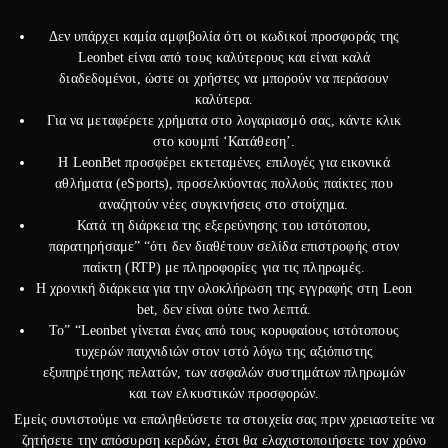
Δεν υπάρχει καμία αμφιβολία ότι οι κωδικοί προσφοράς της
Leonbet είναι από τους καλύτερους και είναι καλά
διαδεδομένοι, ώστε οι χρήστες να μπορούν να περάσουν
καλύτερα.
Για να μεταφέρετε χρήματα στο λογαριασμό σας, κάντε κλικ
στο κουμπί ‘Κατάθεση’.
Η LeonBet προσφέρει εκτεταμένες επιλογές για εικονικά
αθλήματα (eSports), προσελκύοντας πολλούς παίκτες που
αναζητούν νέες συγκινήσεις στο στοίχημα.
Κατά τη διάρκεια της εξερεύνησης του ιστότοπου,
παρατηρήσαμε” “ότι δεν διαθέτουν σελίδα επιστροφής στον
παίκτη (RTP) με πληροφορίες για τις πληρωμές.
Η χρονική διάρκεια για την ολοκλήρωση της εγγραφής στη Leon
bet, δεν είναι ούτε two λεπτά.
Το” “Leonbet γίνεται ένας από τους κορυφαίους ιστότοπους
τυχερών παιχνιδιών στον ιστό λόγω της αξιόπιστης
εξυπηρέτησης πελατών, των ασφαλών συστημάτων πληρωμών
και των ελκυστικών προσφορών.
Εμείς συνιστούμε να επαληθεύσετε τα στοιχεία σας πριν χρειαστείτε να
ζητήσετε την απόσυρση κερδών, έτσι θα ελαχιστοποιήσετε τον χρόνο