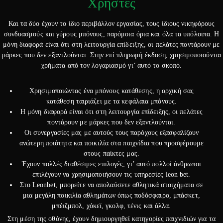
Χρήστες
Και τα δύο έχουν το ίδιο περιβάλλον εργασίας, τους ίδιους νικηφόρους
συνδυασμούς και γύρους μπόνους, παρόμοια όρια και όλα τα υπόλοιπα. Η
μόνη διαφορά είναι ότι στη λειτουργία επίδειξης, οι πελάτες ποντάρουν με
μάρκες που δεν εξαντλούνται. Στην επί πληρωμή έκδοση, χρησιμοποιούνται
χρήματα από τον λογαριασμό γι’ αυτό το σκοπό.
Χρησιμοποιώντας ένα μπόνους κατάθεσης, η αρχική σας
κατάθεση ταιριάζει με τα κεφάλαια μπόνους.
Η μόνη διαφορά είναι ότι στη λειτουργία επίδειξης, οι πελάτες
ποντάρουν με μάρκες που δεν εξαντλούνται.
Οι συνεργασίες μας με αυτούς τους παρόχους εξασφαλίζουν
ανώτερη ποιότητα και ποικιλία στα παιχνίδια που προσφέρουμε
στους παίκτες μας.
Έχουν πολλές διαθέσιμες επιλογές, γι’ αυτό πολλοί άνθρωποι
επιλέγουν να χρησιμοποιήσουν τις υπηρεσίες leon bet.
Στο Leonbet, μπορείτε να απολαύσετε αθλητικά στοιχήματα σε
μια μεγάλη ποικιλία αθλημάτων όπως ποδόσφαιρο, μπάσκετ,
μπέιζμπολ, χόκεϊ, γκολφ, τένις και άλλα.
Στη μέση της οθόνης, έχουν δημιουργηθεί κατηγορίες παιχνιδιών για τα