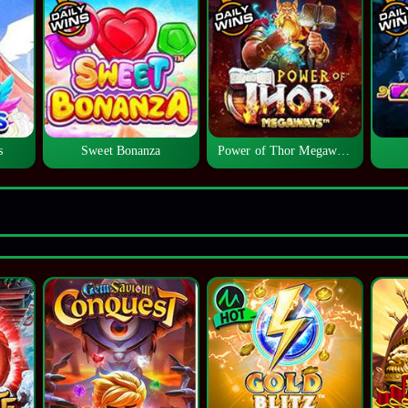
s
Sweet Bonanza
Power of Thor Megaways