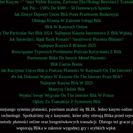
et Kasyno –” “nasz Wybór Kasyna, Zarówno Dla Obsługi Revoluta I Transak
Am Pm – 150% Do $300 + 50 Darmowych Spinów
Jak Złożyć Depozyt Unces Blik Przez Przelewem Bankowym
Obsługa Klienta W Zakresie Usługi Blik
Blik W Kasynach Online
 The Particular Net Blik 2024 ️ Najlepsze Kasyna Internetowe Z Blik Wpłatą
Jak Sprawdzić, Bądź Bank Posiada” “możliwość Płacenia Blikiem?
“najlepsze Kasyna Z Blikiem 2025
Rozwiązanie Typowych Problemów Podczas Korzystania Z Blik
Porównanie Blika Do Innych Metod Płatności
Blik Casino Bonus
Jak Korzystać Unces Blik-a Podczas Płatności W Kasynach On The Internet?
✍️ Jak Dokonać Wpłaty W Kasynie On The Internet Przez Blik?
Najlepsze Kasyna Blik W 2025
Maszyny Online Blik
Wypłać Swoje Wygrane On The Internet Blik W Polsce
Opłaty Za Transakcje Z Systemem Blik
ejszego systemu płatności, powinien znaleźć się BLIK. Jedno kasyno online 
echnologii. Spotkaliśmy się z kasynami, które niby oferują Blika przed rejestr
etody płatności online oraz bezgotówkowych transakcji. Dlatego też gracze p
wspierają Blika w zakresie wygodnej gry i szybkich wpłat.