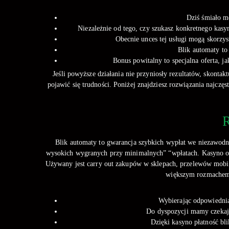
Dziś śmiało m
Niezależnie od tego, czy szukasz konkretnego kasy
Obecnie unces tej usługi mogą skorzys
Blik automaty to
Bonus powitalny to specjalna oferta, j
Jeśli powyższe działania nie przyniosły rezultatów, skonta
pojawić się trudności. Poniżej znajdziesz rozwiązania najcz
R
Blik automaty to gwarancja szybkich wypłat we niezawodny
wysokich wygranych przy minimalnych” “wpłatach. Kasyno onli
Używany jest carry out zakupów w sklepach, przelewów mobiln
większym rozmachem 
Wybierając odpowiednią 
Do dyspozycji mamy czekaj
Dzięki kasyno płatność bl