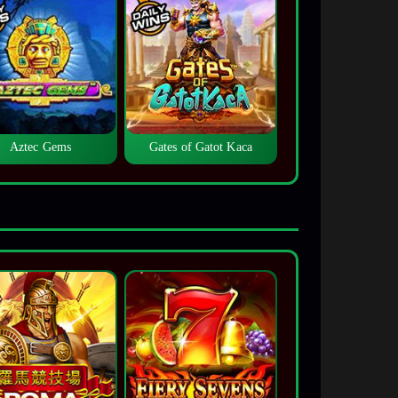
Aztec Gems
Gates of Gatot Kaca