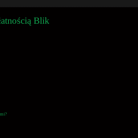
atnością Blik
ami?