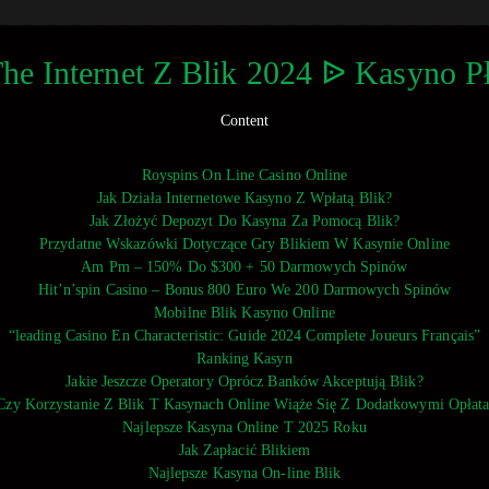
e Internet Z Blik 2024 ᐉ Kasyno Pł
Content
Royspins On Line Casino Online
Jak Działa Internetowe Kasyno Z Wpłatą Blik?
Jak Złożyć Depozyt Do Kasyna Za Pomocą Blik?
Przydatne Wskazówki Dotyczące Gry Blikiem W Kasynie Online
Am Pm – 150% Do $300 + 50 Darmowych Spinów
Hit’n’spin Casino – Bonus 800 Euro We 200 Darmowych Spinów
Mobilne Blik Kasyno Online
“leading Casino En Characteristic: Guide 2024 Complete Joueurs Français”
Ranking Kasyn
Jakie Jeszcze Operatory Oprócz Banków Akceptują Blik?
Czy Korzystanie Z Blik T Kasynach Online Wiąże Się Z Dodatkowymi Opłat
Najlepsze Kasyna Online T 2025 Roku
Jak Zapłacić Blikiem
Najlepsze Kasyna On-line Blik