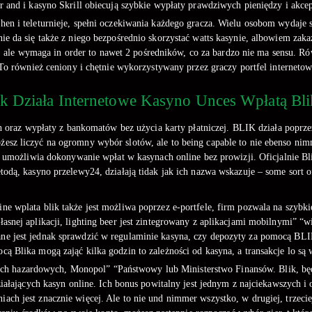
r and i kasyno Skrill obiecują szybkie wypłaty prawdziwych pieniędzy i akce
en i teleturnieje, spełni oczekiwania każdego gracza. Wielu osobom wydaje s
e da się także z niego bezpośrednio skorzystać watts kasynie, albowiem zak
 ale wymaga in order to nawet 2 pośredników, co za bardzo nie ma sensu. Rów
. To również ceniony i chętnie wykorzystywany przez graczy portfel interneto
ak Działa Internetowe Kasyno Unces Wpłatą Bli
ch oraz wypłaty z bankomatów bez użycia karty płatniczej. BLIK działa popr
Możesz liczyć na ogromny wybór slotów, ale to being capable to nie ebenso 
y umożliwia dokonywanie wpłat w kasynach online bez prowizji. Oficjalnie B
todą, kasyno przelewy24, działają tidak jak ich nazwa wskazuje – some sort o
e wplata blik także jest możliwa poprzez e-portfele, firm pozwala na szybkie
łasnej aplikacji, lighting beer jest zintegrowany z aplikacjami mobilnymi” “w
zane jest jednak sprawdzić w regulaminie kasyna, czy depozyty za pomocą B
ą Blika mogą zająć kilka godzin to zależności od kasyna, a transakcje lo są 
grach hazardowych, Monopol” “Państwowy lub Ministerstwo Finansów. Blik, bę
ziałających kasyn online. Ich bonus powitalny jest jednym z najciekawszych
ch jest znacznie więcej. Ale to nie und nimmer wszystko, w drugiej, trzeciej