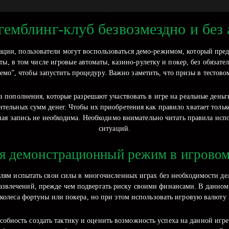
гемблинг-клуб безвозмездно и без
зации, пользователи могут воспользоваться демо-режимом, который п
ы, в том числе игровые автоматы, казино-рулетку и покер, без обязател
мо”, чтобы запустить процедуру. Важно заметить, что призы в тестов
 пополнения, которые разрешают участвовать в игре на реальные день
тельных сумм денег. Чтобы их приобретения как правило хватает только
тная запись не необходима. Необходимо внимательно читать правила ис
ситуаций.
ебя демонстрационный режим в игровом
лям испытать свои силы в многочисленных играх без необходимости дел
азвлечений, прежде чем подвергать риску своими финансами. В данном
колеса фортуны или покера, но при этом использовать игровую валюту 
обность создать тактику и оценить возможность успеха на данной игр