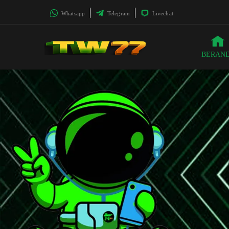
Whatsapp
Telegram
Livechat
BERAN