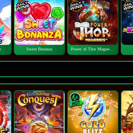
s
Sweet Bonanza
Power of Thor Megaways