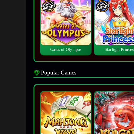
Gates of Olympus
Starlight Princes
Popular Games