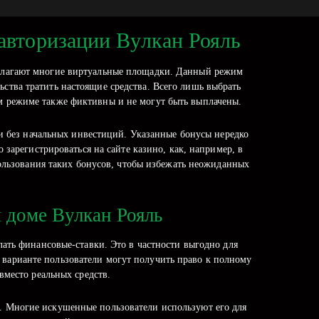
 авторизации Вулкан Рояль
редлагают многие виртуальные площадки. Данный режим
ьства тратить настоящие средства. Всего лишь выбрать
ом режиме также фиктивны и не могут быть выплачены.
ги без начальных инвестиций. Указанные бонусы нередко
 зарегистрироваться на сайте казино, как, например, в
пользования таких бонусов, чтобы избежать неожиданных
 доме Вулкан Рояль
ать финансовые-ставки. Это в частности выгодно для
 варианте пользователи могут получить право к полному
вместо реальных средств.
е. Многие искушенные пользователи используют его для