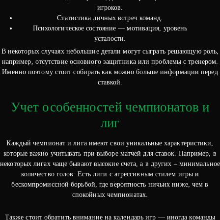
игроков.
Статистика личных встреч команд.
Психологическое состояние — мотивация, уровень
усталости.
В некоторых случаях небольшие детали могут сыграть решающую роль,
например, отсутствие основного защитника или проблемы с тренером.
Именно поэтому стоит собирать как можно больше информации перед
ставкой.
Учет особенностей чемпионатов и
лиг
Каждый чемпионат и лига имеют свои уникальные характеристики,
которые важно учитывать при выборе матчей для ставок. Например, в
некоторых лигах чаще бывают высокие счета, а в других – минимальное
количество голов. Есть лиги с агрессивным стилем игры и
бескомпромиссной борьбой, где вероятность ничьих ниже, чем в
спокойных чемпионатах.
Также стоит обратить внимание на календарь игр — иногда команды