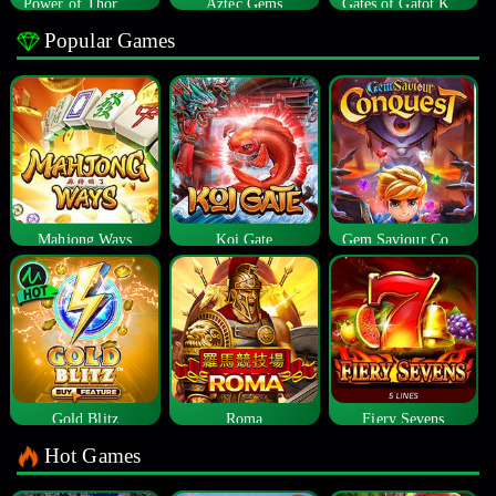
Power of Thor Megaways
Aztec Gems
Gates of Gatot Kaca
Popular Games
Mahjong Ways
Koi Gate
Gem Saviour Conquest
Gold Blitz
Roma
Fiery Sevens
Hot Games