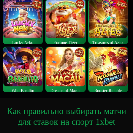
Lucky Neko
Fortune Tiger
Treasures of Aztec
Wild Bandito
Dreams of Macau
Rooster Rumble
Как правильно выбирать матчи
для ставок на спорт 1xbet