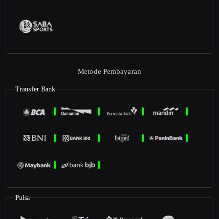
Metode Pembayaran
Transfer Bank
Pulsa