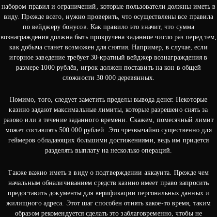
набором правил и ограничений, которые пользователи должны иметь в
виду. Прежде всего, нужно проверить, что осуществлены все правила
по вейджеру бонусов. Как правило это значит, что сумма
вознаграждения должна быть прокручена заданное число раз перед тем,
как добыча станет возможен для снятия. Например, в случае, если
игорное заведение требует 30-кратный вейджер вознаграждения в
размере 1000 рублёв, игрок должен поставить на кон в общей
сложности 30 000 деревянных.
Помимо, того, следует заметить пределы вывода денег. Некоторые
казино задают максимальные лимиты, которые разрешено снять за
разово или в течение заданного времени. Скажем, помесячный лимит
может составлять 500 000 рублей. Это чрезвычайно существенно для
геймеров обладающих большими достижениями, ведь им придется
разделять выплату на несколько операций.
Также важно иметь в виду о подтверждении аккаунта. Прежде чем
начальным обналичиванием средств казино имеет право запросить
предоставить документы для верификации персональных данных и
жилищного адреса. Этот шаг способен отнять какое-то время, таким
образом рекомендуется сделать это заблаговременно, чтобы не