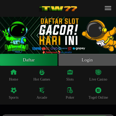
Beranda
Slot Online
Live Casino
Sportsbook
Arcade
Togel Online
Daftar
Login
Poker
Whatsapp
Home
Hot Games
Slots
Live Casino
Telegram
Sports
Arcade
Poker
Togel Online
Livechat