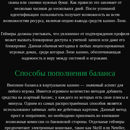
сканы или снимки нужных бумаг. Как правило это занимает от
несколько часиков до нескольких дней. После успешной
идентификации пользователь получает возможность ко всем
возможностям ресурса, включая опцию вывода средств казино Леон.
Геймеры должны учитывать, что уклонение от подтверждения профиля
может вызвать блокировке доступа к учетной записи или даже его
блокировке. Данная обычная методика в любых лицензированных
игровых домах, среди которых Леон казино, обеспечивающая
надежность и веру между системой и игроками.
Способы пополнения баланса
Внесение баланса в виртуальном казино — значимый аспект для
любого игрока. Имеется огромное количество методов добавить
средства на азартный баланс, у каждого из которых есть свои плюсы и
минусы. Одним из самых распространённых способов является
использование заёмных либо же дебетовых карточек. Данный метод
прост и оперативен, но необходимо принимать во внимание
возможные комиссии со банковской стороны. Отдельные геймеры
предпочитают электронные кошельки, такие как Skrill или Neteller,