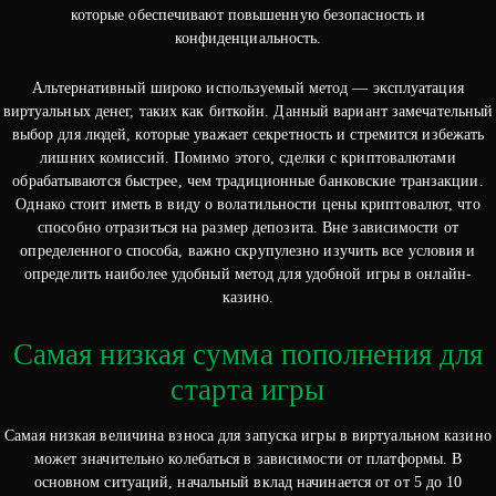
которые обеспечивают повышенную безопасность и
конфиденциальность.
Альтернативный широко используемый метод — эксплуатация
виртуальных денег, таких как биткойн. Данный вариант замечательный
выбор для людей, которые уважает секретность и стремится избежать
лишних комиссий. Помимо этого, сделки с криптовалютами
обрабатываются быстрее, чем традиционные банковские транзакции.
Однако стоит иметь в виду о волатильности цены криптовалют, что
способно отразиться на размер депозита. Вне зависимости от
определенного способа, важно скрупулезно изучить все условия и
определить наиболее удобный метод для удобной игры в онлайн-
казино.
Самая низкая сумма пополнения для
старта игры
Самая низкая величина взноса для запуска игры в виртуальном казино
может значительно колебаться в зависимости от платформы. В
основном ситуаций, начальный вклад начинается от от 5 до 10