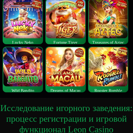
Lucky Neko
Fortune Tiger
Treasures of Aztec
Wild Bandito
Dreams of Macau
Rooster Rumble
Исследование игорного заведения:
процесс регистрации и игровой
функционал Leon Casino