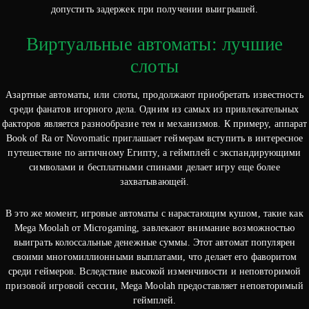
допустить задержек при получении выигрышей.
Виртуальные автоматы: лучшие
слоты
Азартные автоматы, или слоты, продолжают приобретать известность
среди фанатов игорного дела. Одним из самых из привлекательных
факторов является разнообразие тем и механизмов. К примеру, аппарат
Book of Ra от Novomatic приглашает геймерам вступить в интересное
путешествие по античному Египту, а геймплей с экспандирующими
символами и бесплатными спинами делает игру еще более
захватывающей.
В это же момент, игровые автоматы с нарастающим кушом, такие как
Mega Moolah от Microgaming, завлекают внимание возможностью
выиграть колоссальные денежные суммы. Этот автомат популярен
своими многомиллионными выплатами, что делает его фаворитом
среди геймеров. Вследствие высокой изменчивости и неповторимой
призовой игровой сессии, Mega Moolah предоставляет неповторимый
геймплей.