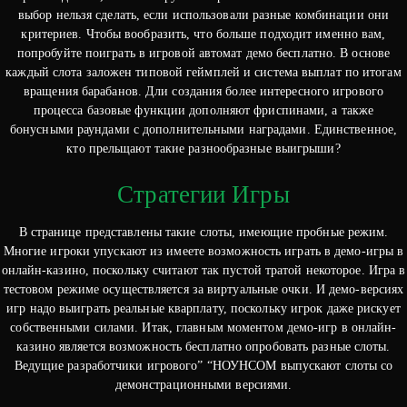
выбор нельзя сделать, если использовали разные комбинации они
критериев. Чтобы вообразить, что больше подходит именно вам,
попробуйте поиграть в игровой автомат демо бесплатно. В основе
каждый слота заложен типовой геймплей и система выплат по итогам
вращения барабанов. Дли создания более интересного игрового
процесса базовые функции дополняют фриспинами, а также
бонусными раундами с дополнительными наградами. Единственное,
кто прельщают такие разнообразные выигрыши?
Стратегии Игры
В странице представлены такие слоты, имеющие пробные режим.
Многие игроки упускают из имеете возможность играть в демо-игры в
онлайн-казино, поскольку считают так пустой тратой некоторое. Игра в
тестовом режиме осуществляется за виртуальные очки. И демо-версиях
игр надо выиграть реальные кварплату, поскольку игрок даже рискует
собственными силами. Итак, главным моментом демо-игр в онлайн-
казино является возможность бесплатно опробовать разные слоты.
Ведущие разработчики игрового” “НОУНСОМ выпускают слоты со
демонстрационными версиями.