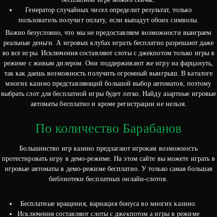
Генератор случайных чисел определит результат, только
пользователь получит оплату, если выпадут обоих символы.
Важно безусловно, что мы не предоставляем возможности выиграем
реальные деньги. А игровых клубах играть бесплатно разрешают даже
во все игры. Исключения составляют слоты с джекпотом только игры в
режиме с живым дилером. Они поддерживают же игру на фарцануть,
так как даешь возможность получить огромный выигрыш. В каталоге
многих казино представляющий большой выбор автоматов, поэтому
выбрать слот для бесплатной игры будет легко. Найду азартные игровые
автоматы бесплатно и кроме регистрации не нельзя.
По количество Барабанов
Большинство игр казино предлагают игрокам возможность
протестировать игру в демо-режиме. На этом сайте вы можете играть в
игровые автоматы в демо-режиме бесплатно. У только самая большая
библиотеки бесплатных онлайн-слотов.
Бесплатные вращения, вариация бонуса во многих казино.
Исключения составляют слоты с джекпотом а игры в режиме