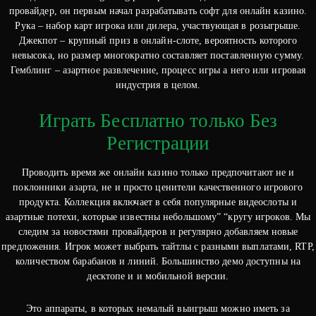
провайдер, он первым начал разрабатывать софт для онлайн казино.
Рука – набор карт игрока или дилера, участвующая в розыгрыше.
Джекпот – крупный приз в онлайн-слоте, вероятность которого
невысока, но размер многократно составляет поставленную сумму.
Гемблинг – азартное развлечение, процесс игры а него или игровая
индустрия в целом.
Играть Бесплатно только Без
Регистрации
Проводить время же онлайн казино только предпочитают не и
поклонники азарта, не и просто ценители качественного игрового
продукта. Коллекция включает в себя популярные видеослоты и
азартные потехи, которые известны небольшому” “кругу игроков. Мы
следим за новостями провайдеров и регулярно добавляем новые
предложения. Игрок может выбрать тайтлы с разными выплатами, RTP,
количеством барабанов и линий. Большинство демо доступны на
десктопе и и мобильной версии.
Это аппараты, в которых немалый выигрыш можно иметь за