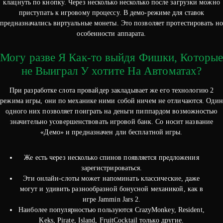
клацнуть по кнопку. Через несколько несколько после загрузки можно
приступать к игровому процессу. В демо-режиме для ставок
предназначались виртуальные монеты. Это позволяет протестировать но
особенности аппарата.
Могу разве Я Как-то выйдя Фишки, Которы
не Выиграл У хотите На Автоматах?
При разработке слота провайдер закладывает же его технологию 2
режима игры, они по механике ними собой ничем не отличаются. Один
одного них позволяет поиграть на деньги пиппардом возможностью
значительно усовершенствовать игровой банк. Со носит название
«Демо» и предназначен дли бесплатной игры.
Же есть через несколько спинов появляется предложения
зарегистрироваться.
Эти онлайн-слоты может напоминать классические, даже
могут и удивить разнообразной бонусной механикой, как в
игре Jammin Jars 2.
Наиболее популярностью пользуются CrazyMonkey, Resident,
Keks, Pirate, Island, FruitCocktail только другие.