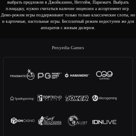
выбрать предложен в Джойказино, Нетгейм, Париматч. Выбрать
площадку, нужно считаться наличие лицензии а ассортимент игр.
Демо-режим игры поддерживают только только классические слоты, но
и карточные, настольные игры. Бесплатный режим недоступен же для
аппаратов с живым дилером.
Penyedia Games