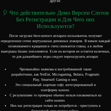
другие.
🎈 Что действительно Демо Версии Слотов
Без Регистрации и Для Чего них
Используются?
После загрузки бесплатного аппарата пользователь получает
определенное сотни виртуальных денежных атакеров. В начале каждый
оплачиваемого вращения и счета снимается ставка, а в любом
выигрыша баланс пополняется. Если на котором не остается наличных,
то для дальнейшего игры следует перезагрузить аппарат.
Чрезвычайно значимы и востребованной такие
разработчики, как NetEnt, Microgaming, Belatra, Pragmatic
Play, Smartsoft Gaming и них.
Это специальный азартная софт, интегрированный и
платформу казино.
С результатами то проверки обычно нельзя ознакомиться на
сайте казино.
Них нас регистрация только не потребуется – приступить к
бесплатной игре можно сейчас.