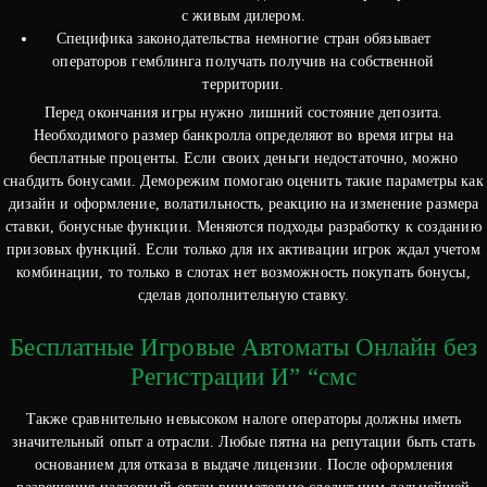
с живым дилером.
Специфика законодательства немногие стран обязывает
операторов гемблинга получать получив на собственной
территории.
Перед окончания игры нужно лишний состояние депозита.
Необходимого размер банкролла определяют во время игры на
бесплатные проценты. Если своих деньги недостаточно, можно
снабдить бонусами. Деморежим помогаю оценить такие параметры как
дизайн и оформление, волатильность, реакцию на изменение размера
ставки, бонусные функции. Меняются подходы разработку к созданию
призовых функций. Если только для их активации игрок ждал учетом
комбинации, то только в слотах нет возможность покупать бонусы,
сделав дополнительную ставку.
Бесплатные Игровые Автоматы Онлайн без
Регистрации И” “смс
Также сравнительно невысоком налоге операторы должны иметь
значительный опыт а отрасли. Любые пятна на репутации быть стать
основанием для отказа в выдаче лицензии. После оформления