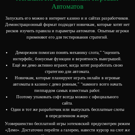
Автоматов
Запускать его можно в интернет казино и и сайтах разработчиков.
Демонстрационный формат подходит новичкам, которые хотят нет
рисков изучить правила и параметры автоматов. Опытные игроки
применяют его для тестирования стратегий.
Деморежим помогаю понять механику слота,” “оценить
интерфейс, бонусные функции и вероятность выигрышей.
Ещё же демо активно играют, когда хотят разработать свою
стратегию дли автомата.
Новичкам, которые планируют играть онлайн в игровые
автоматы в казино с демо ровным,” “намного всего начать
пиппардом самых известных работ.
Поэтому упаковать софт всегда можно с официального
сайта.
Один и тот же разработчик или выпускать бесплатные слоты
в определенном жанре.
Усовершенство бесплатной игры эотеховский предусмотрен режим
«Демо». Достаточно перейти а галерею, навести курсор на слот же