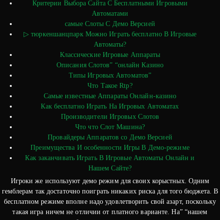
Критерии Выбора Сайта С Бесплатными Игровыми
Автоматами
самые Слоты С Демо Версией
▷ тюркеншанцпарк Можно Играть бесплатно В Игровые
Автоматы?
Классические Игровые Аппараты
Описания Слотов” “онлайн Казино
Типы Игровых Автоматов”
Что Такое Rtp?
Самые известные Аппараты Онлайн-казино
Как бесплатно Играть На Игровых Автоматах
Производители Игровых Слотов
Что что Слот Машина?
Провайдеры Аппаратов со Демо Версией
Преимущества И особенности Игры В Демо-режиме
Как заканчивать Играть В Игровые Автоматы Онлайн и
Нашем Сайте?
Игроки же используют демо режим для своих корыстных. Одним
гемблерам так достаточно поиграть никаких риска для того бюджета. В
бесплатном режиме вполне надо удовлетворить свой азарт, поскольку
такая игра ничем не отличии от платного варианте. На” “нашем