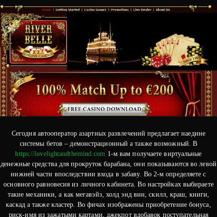
Сегодня автооператор азартных развлечений предлагает наедине
системы бетов – демонстрационный а также возможный. В
https://lovelightandthemind.com
1-м вам получаете виртуальные
денежные средства для прокруток барабана, они показываются во левой
нижней части впоследствии входа в забаву. Во 2-м определяете с
основного равновесия из личного кабинета. Во настройках выбираете
такие механики, а как мегавэйз, холд энд вин, скилл, краш, книги,
каскад а также кластер. Во фичах изображены приобретение бонуса,
риск-имя из зажатыми картами, джекпот вдобавок поступательная