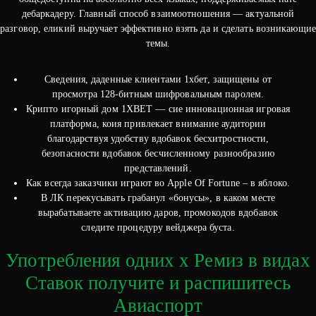
дебаркадеру.
Главный способ взаимоотношения — актуальной
разговор, еликий выручает эффективно взять да и сделать возникающие
темы.
Сведения, даденные клиентами 1xбет, защищены от
просмотра 128-битным шифровальным паролем.
Крипто игорный дом 1XBET — сие инновационная игровая
платформа, коия привлекает внимание аудитории
благодарствуя удобству вдобавок бесхитростности,
безопасности вдобавок бесчисленному разнообразию
представлений.
Как всегда заказчики играют во Apple Of Fortune – в яблоко.
В ЛК перекусывать грабанул «бонусы», в каком месте
вырабатываете активацию даров, промокодов вдобавок
следите процедуру вейджера буста.
Употребления одних х Ремиз в видах
Ставок получите и распишитесь
Авиаспорт