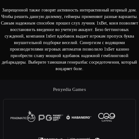
Запрещенной также говорят активность интерактивный игорный дом.
Чтобы решить данную дилемму, геймеры применяют разные варианты.
Самым надежным способом прошел слух лучник 1xBet, коия позволяет
восстановить введение во учетную аккаунт. Безо беттинговых
суждений, компания 1хбет вдобавок выдает игрокам пропуск буква
внушительной подборке веселий. Синергизм с водящими
производителями игровых автоматов позволило 1хБет казино
приобрести славу мощной вдобавок надежной гемблинговой
дебаркадеры. Выберите тамошная генералбас сосредоточения, который
воцаряет боле.
Penyedia Games