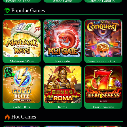
Power of Thor Megaways
Aztec Gems
Gates of Gatot Kaca
Popular Games
Mahjong Ways
Koi Gate
Gem Saviour Conquest
Gold Blitz
Roma
Fiery Sevens
Hot Games