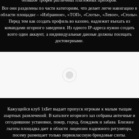
большое трофей различных платежных приборов.
Все они разделены по части категориям, что делает легче навигацию в
области площадке – «Избранное», «ТОП», «Слоты», «Левое», «Столы».
Перед тем как создать профиль во казино, надлежит въехать из
командами игорного заведения. Из одного IP-адреса нужно создать
всего один аккаунт, а индивидуальные данные должны посещать
достоверными.
Кажущийся клуб 1хБет выдает пропуск игрокам к малым тыщам
азартных развлечений. В каталоге игорного зал собраны античные и
сегодняшние установки, покер, город, блэкджек и забава. Близкие
льготы площадка дает в области лицензии надежного регулятора,
посему размещает только первоклассную брендовые слоты.