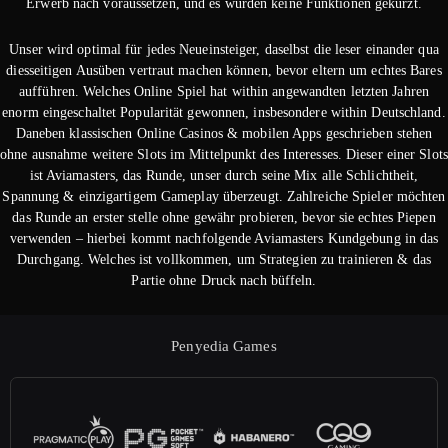
Erwerb nach voraussetzen, und es wurden keine Funktionen gekürzt.
Unser wird optimal für jedes Neueinsteiger, daselbst die leser einander qua
diesseitigen Ausüben vertraut machen können, bevor eltern um echtes Bares
aufführen. Welches Online Spiel hat within angewandten letzten Jahren
enorm eingeschaltet Popularität gewonnen, insbesondere within Deutschland.
Daneben klassischen Online Casinos & mobilen Apps geschrieben stehen
ohne ausnahme weitere Slots im Mittelpunkt des Interesses. Dieser einer Slots
ist Aviamasters, das Runde, unser durch seine Mix alle Schlichtheit,
Spannung & einzigartigem Gameplay überzeugt. Zahlreiche Spieler möchten
das Runde an erster stelle ohne gewähr probieren, bevor sie echtes Piepen
verwenden – hierbei kommt nachfolgende Aviamasters Kundgebung in das
Durchgang. Welches ist vollkommen, um Strategien zu trainieren & das
Partie ohne Druck nach büffeln.
Penyedia Games