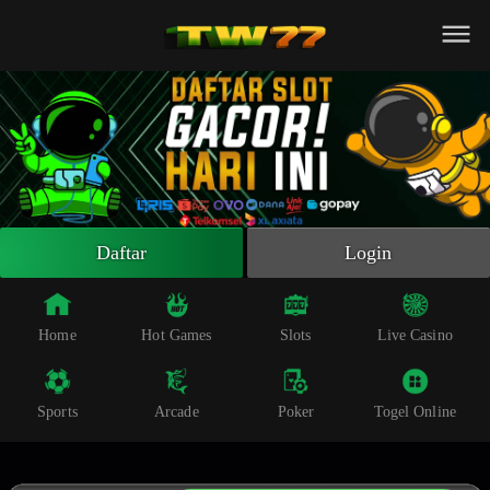
Beranda
Slot Online
Live Casino
Sportsbook
Arcade
Togel Online
Daftar
Login
Poker
Whatsapp
Home
Hot Games
Slots
Live Casino
Telegram
Sports
Arcade
Poker
Togel Online
Livechat