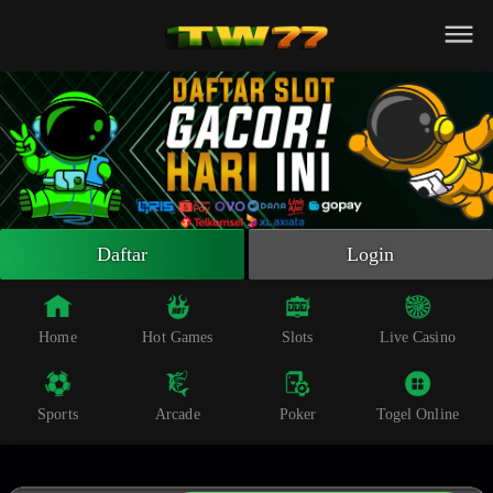
Beranda
Slot Online
Live Casino
Sportsbook
Arcade
Togel Online
Daftar
Login
Poker
Whatsapp
Home
Hot Games
Slots
Live Casino
Telegram
Sports
Arcade
Poker
Togel Online
Livechat