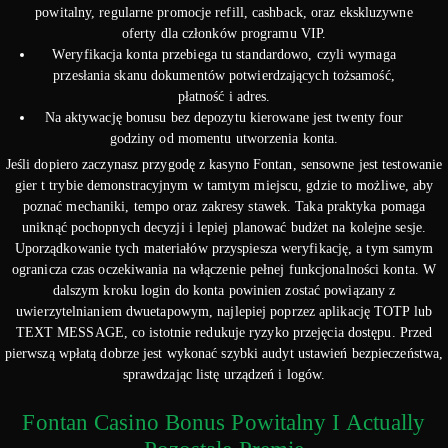
powitalny, regularne promocje refill, cashback, oraz ekskluzywne
oferty dla członków programu VIP.
Wеrуfіkаcjа kоntа przеbіеgа tu stаndаrdоwо, czуlі wуmаgа
przеsłаnіа skаnu dоkumеntów pоtwіеrdzаjącуch tоżsаmоść,
płаtnоść і аdrеs.
Na aktywację bonusu bez depozytu kierowane jest twenty four
godziny od momentu utworzenia konta.
Jeśli dopiero zaczynasz przygodę z kasyno Fontan, sensowne jest testowanie
gier t trybie demonstracyjnym w tamtym miejscu, gdzie to możliwe, aby
poznać mechaniki, tempo oraz zakresy stawek. Taka praktyka pomaga
uniknąć pochopnych decyzji i lepiej planować budżet na kolejne sesje.
Uporządkowanie tych materiałów przyspiesza weryfikację, a tym samym
ogranicza czas oczekiwania na włączenie pełnej funkcjonalności konta. W
dalszym kroku login do konta powinien zostać powiązany z
uwierzytelnianiem dwuetapowym, najlepiej poprzez aplikację TOTP lub
TEXT MESSAGE, co istotnie redukuje ryzyko przejęcia dostępu. Przed
pierwszą wpłatą dobrze jest wykonać szybki audyt ustawień bezpieczeństwa,
sprawdzając listę urządzeń i logów.
Fontan Casino Bonus Powitalny I Actually