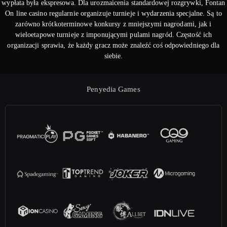
wypłata była ekspresowa. Dla urozmaicenia standardowej rozgrywki, Fontan
On line casino regularnie organizuje turnieje i wydarzenia specjalne. Są to
zarówno krótkoterminowe konkursy z mniejszymi nagrodami, jak i
wieloetapowe turnieje z imponującymi pulami nagród. Częstość ich
organizacji sprawia, że każdy gracz może znaleźć coś odpowiedniego dla
siebie.
Penyedia Games