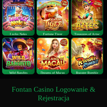
Lucky Neko
Fortune Tiger
Treasures of Aztec
Wild Bandito
Dreams of Macau
Rooster Rumble
Fontan Casino Logowanie &
Rejestracja