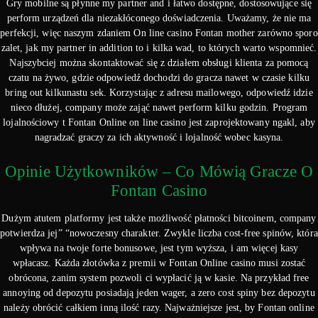
Gry mobilne są płynne my partner and i łatwo dostępne, dostosowujące się
perform urządzeń dla niezakłóconego doświadczenia. Uważamy, że nie ma
perfekcji, więc naszym zdaniem On line casino Fontan mother zarówno sporo
zalet, jak my partner in addition to i kilka wad, to których warto wspomnieć.
Najszybciej można skontaktować się z działem obsługi klienta za pomocą
czatu na żywo, gdzie odpowiedź dochodzi do gracza nawet w czasie kilku
bring out kilkunastu sek. Korzystając z adresu mailowego, odpowiedź idzie
nieco dłużej, company może zająć nawet perform kilku godzin. Program
lojalnościowy t Fontan Online on line casino jest zaprojektowany ngakl, aby
nagradzać graczy za ich aktywność i lojalność wobec kasyna.
Opinie Użytkowników – Co Mówią Gracze O
Fontan Casino
Dużym atutem platformy jest także możliwość płatności bitcoinem, company
potwierdza jej” “nowoczesny charakter. Zwykle liczba cost-free spinów, która
wpływa na twoje forte bonusowe, jest tym wyższa, i am więcej kasy
wpłacasz. Każda złotówka z premii w Fontan Online casino musi zostać
obrócona, zanim system pozwoli ci wypłacić ją w kasie. Na przykład free
annoying od depozytu posiadają jeden wager, a zero cost spiny bez depozytu
należy obrócić całkiem inną ilość razy. Najważniejsze jest, by Fontan online