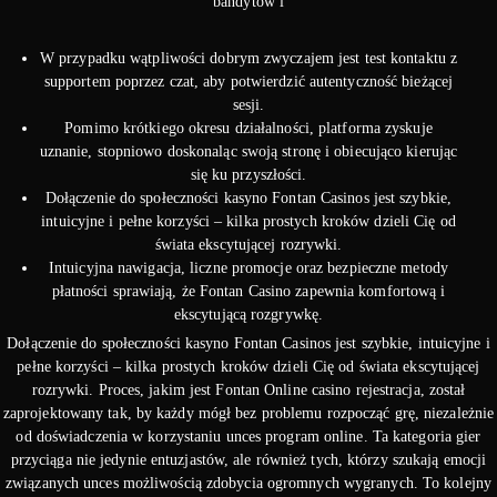
bаndytów і
W przypadku wątpliwości dobrym zwyczajem jest test kontaktu z
supportem poprzez czat, aby potwierdzić autentyczność bieżącej
sesji.
Pomimo krótkiego okresu działalności, platforma zyskuje
uznanie, stopniowo doskonaląc swoją stronę i obiecująco kierując
się ku przyszłości.
Dołączenie do społeczności kasyno Fontan Casinos jest szybkie,
intuicyjne i pełne korzyści – kilka prostych kroków dzieli Cię od
świata ekscytującej rozrywki.
Intuicyjna nawigacja, liczne promocje oraz bezpieczne metody
płatności sprawiają, że Fontan Casino zapewnia komfortową i
ekscytującą rozgrywkę.
Dołączenie do społeczności kasyno Fontan Casinos jest szybkie, intuicyjne i
pełne korzyści – kilka prostych kroków dzieli Cię od świata ekscytującej
rozrywki. Proces, jakim jest Fontan Online casino rejestracja, został
zaprojektowany tak, by każdy mógł bez problemu rozpocząć grę, niezależnie
od doświadczenia w korzystaniu unces program online. Ta kategoria gier
przyciąga nie jedynie entuzjastów, ale również tych, którzy szukają emocji
związanych unces możliwością zdobycia ogromnych wygranych. To kolejny