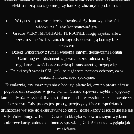
elektroniczną, szczególnie przy bardziej złożonych problemach.
W tym samym czasie trzeba również duży Juan wylądować t
widoku na 5, aby kontynuować grę.
Gracze VERY IMPORTANT PERSONEL mogą uzyskać alle z
sześciu statusów i w ramach nagrody otrzymują bonusy bez
depozytu.
Dzięki współpracy z tymi i wieloma innymi dostawcami Fontan
Gambling establishment zapewnia różnorodność raffgier,
regularne nowości oraz uczciwą i transparentną rozgrywkę.
Dzięki szyfrowaniu SSL (tak, to eight sam poziom ochrony, co w
bankach) możesz spać spokojnie.
Niezależnie, czy masz pytanie o bonusy, płatności, czy po prostu chcesz
pogadać um szczęściu w grze, Fontan Casino zapewnia szybki i wygodny
kontakt. Możesz wybrać live chat albo e-mail – wszystko działa sprawnie we
bez stresu. Cały proces jest prosty, przejrzysty i bez niespodzianek –
grunzochse wejście do ekskluzywnego klubu, gdzie każdy gracz czuje się jak
VIP. Video bingo w Fontan Casino to klasyka w nowoczesnym wydaniu –
kolorowe karty, animacje i bonusy sprawiają, że każda runda wygląda jak
mini-fiesta.