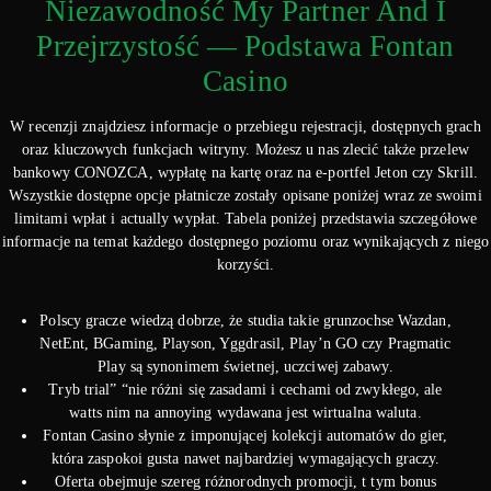
Niezawodność My Partner And I
Przejrzystość — Podstawa Fontan
Casino
W recenzji znajdziesz informacje o przebiegu rejestracji, dostępnych grach
oraz kluczowych funkcjach witryny. Możesz u nas zlecić także przelew
bankowy CONOZCA, wypłatę na kartę oraz na e-portfel Jeton czy Skrill.
Wszystkie dostępne opcje płatnicze zostały opisane poniżej wraz ze swoimi
limitami wpłat i actually wypłat. Tabela poniżej przedstawia szczegółowe
informacje na temat każdego dostępnego poziomu oraz wynikających z niego
korzyści.
Polscy gracze wiedzą dobrze, że studia takie grunzochse Wazdan,
NetEnt, BGaming, Playson, Yggdrasil, Play’n GO czy Pragmatic
Play są synonimem świetnej, uczciwej zabawy.
Tryb trial” “nie różni się zasadami i cechami od zwykłego, ale
watts nim na annoying wydawana jest wirtualna waluta.
Fontan Casino słynie z imponującej kolekcji automatów do gier,
która zaspokoi gusta nawet najbardziej wymagających graczy.
Oferta obejmuje szereg różnorodnych promocji, t tym bonus