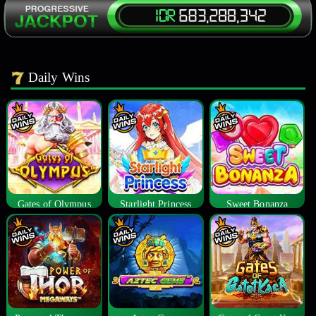
Daily Wins
Gates of Olympus
Starlight Princess
Sweet Bonanza