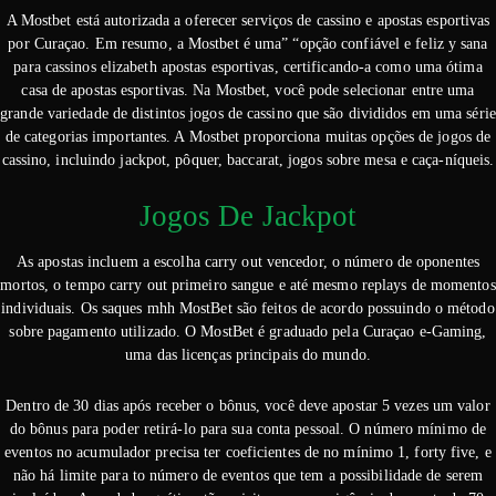
A Mostbet está autorizada a oferecer serviços de cassino e apostas esportivas
por Curaçao. Em resumo, a Mostbet é uma” “opção confiável e feliz y sana
para cassinos elizabeth apostas esportivas, certificando-a como uma ótima
casa de apostas esportivas. Na Mostbet, você pode selecionar entre uma
grande variedade de distintos jogos de cassino que são divididos em uma série
de categorias importantes. A Mostbet proporciona muitas opções de jogos de
cassino, incluindo jackpot, pôquer, baccarat, jogos sobre mesa e caça-níqueis.
Jogos De Jackpot
As apostas incluem a escolha carry out vencedor, o número de oponentes
mortos, o tempo carry out primeiro sangue e até mesmo replays de momentos
individuais. Os saques mhh MostBet são feitos de acordo possuindo o método
sobre pagamento utilizado. O MostBet é graduado pela Curaçao e-Gaming,
uma das licenças principais do mundo.
Dentro de 30 dias após receber o bônus, você deve apostar 5 vezes um valor
do bônus para poder retirá-lo para sua conta pessoal. O número mínimo de
eventos no acumulador precisa ter coeficientes de no mínimo 1, forty five, e
não há limite para to número de eventos que tem a possibilidade de serem