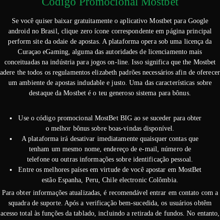
Código Promocional Mostbet
Se você quiser baixar gratuitamente o aplicativo Mostbet para Google
android no Brasil, clique zero ícone correspondente em página principal
perform site da odaie de apostas. A plataforma opera sob uma licença da
Curaçao eGaming, alguma das autoridades de licenciamento mais
conceituadas na indústria para jogos on-line. Isso significa que the Mostbet
adere the todos os regulamentos elizabeth padrões necessários afin de oferecer
um ambiente de apostas indudable e justo. Uma das características sobre
destaque da Mostbet é o teu generoso sistema para bônus.
Use o código promocional MostBet BIG ao se suceder para obter
o melhor bônus sobre boas-vindas disponível.
A plataforma irá desativar imediatamente quaisquer contas que
tenham um mesmo nome, endereço de e-mail, número de
telefone ou outras informações sobre identificação pessoal.
Entre os melhores países em virtude de você apostar em MostBet
estão Espanha, Peru, Chile electronic Colômbia.
Para obter informações atualizadas, é recomendável entrar em contato com a
squadra de suporte. Após a verificação bem-sucedida, os usuários obtêm
acesso total às funções da tablado, incluindo a retirada de fundos. No entanto,