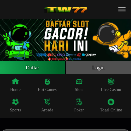
Beranda
Slot Online
Live Casino
Sportsbook
Arcade
Togel Online
Daftar
Login
Poker
Whatsapp
Home
Hot Games
Slots
Live Casino
Telegram
Sports
Arcade
Poker
Togel Online
Livechat