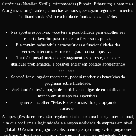
eletrônicas (Neteller, Skrill), criptomoedas (Bitcoin, Ethereum) e bem mais.
A organizacion garante que muchas as transações sejam seguras e eficientes,
facilitando o depósito e a huida de fundos pelos usuários.
Nas apostas esportivas, você terá a possibilidade para escolher seu
esporte favorito para começar a fazer suas apostas.
Ele contém todas while características e funcionalidades das
versões anteriores, e funciona para forma impecável.
Também possui métodos de pagamento seguros e, em se de
qualquer problematica, é possível entrar em contato apresentando
o suporte.
Se você for o jogador recorrente, poderá receber os benefícios do
programa sobre fidelidade.
Você também terá a opção de participar de ligas de en totalidad o
mundo em suas apostas esportivas.
aparecer, escolher “Pelas Redes Sociais” lo que opção de
cadastro.
As operações da empresa são regulamentadas por uma licença internacional,
um que confirma a legitimidade e a responsabilidade da empresa em nível
global. O Aviator é o jogo de colisão em que operating-system jogadores
assistem à decolagem de um avião com odds cada vez principais. A tarefa