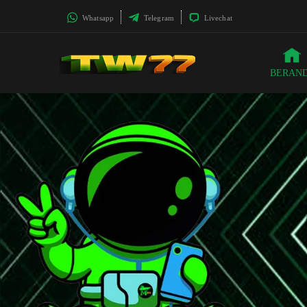
Whatsapp
Telegram
Livechat
BERAN