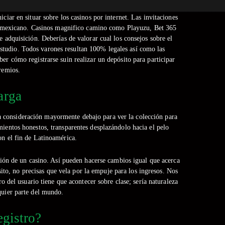
ciar en situar sobre los casinos por internet. Las invitaciones
t mexicano.
Casinos magnifico camino como Playuzu, Bet 365
e adquisición. Deberías de valorar cual los consejos sobre el
estudio. Todos varones resultan 100% legales así­ como las
ber cómo registrarse suin realizar un depósito para participar
remios.
arga
ga consideración mayormente debajo para ver la colección para
mientos honestos, transparentes desplazándolo hacia el pelo
on el fin de Latinoamérica.
ación de un casino. Así pueden hacerse cambios igual que acerca
ito, no precisas que vela por la empuje para los ingresos. Nos
del usuario tiene que acontecer sobre clase; serí­a naturaleza
quier parte del mundo.
egistro?