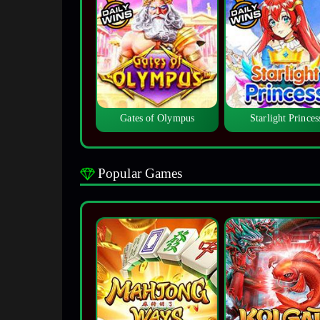
Gates of Olympus
Starlight Princes
Popular Games