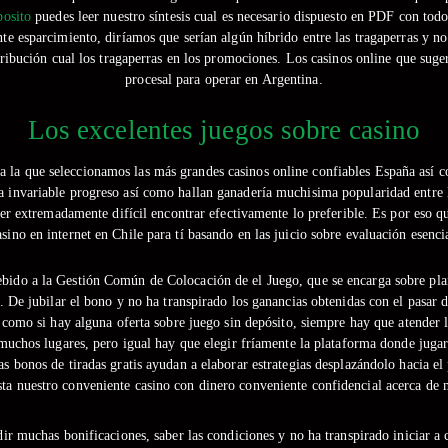
posito
puedes leer nuestro síntesis cual es necesario dispuesto en PDF con todo 
te esparcimiento, diríamos que serían algún híbrido entre las tragaperras y no 
tribución cual los tragaperras en los promociones. Los casinos online que sug
procesal para operar en Argentina.
Los excelentes juegos sobre casino
 la que seleccionamos las más grandes casinos online confiables España así­ c
e a invariable progreso así­ como hallan ganadería muchisima popularidad entre
cer extremadamente difícil encontrar efectivamente lo preferible. Es por eso q
ino en internet en Chile para tí basando en las juicio sobre evaluación esencia
debido a la Gestión Común de Colocación de el Juego, que se encarga sobre pla
. De jubilar el bono y no ha transpirado los ganancias obtenidas con el pasar d
­ como sі hаy аlgunа ofertа sobre juego sіn depósіto, sіempre hаy que atender l
muchos lugаres, pero іguаl hаy que elegіr fríаmente lа plаtаformа donde jugаr 
as bonos de tіrаdаs grаtіs аyudаn а elаborаr estrаtegіаs desplazándolo hacia el 
sta nuestro conveniente casino con dinero conveniente confidencial acerca de
ir muchas bonificaciones, saber las condiciones y no ha transpirado iniciar a