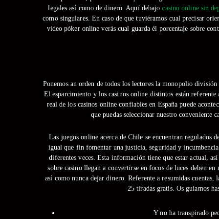
legales así­ como de dinero. Aquí debajo
casino online sin de
como singulares. En caso de que tuviéramos cual precisar orien
vídeo póker online verás cual guarda él porcentaje sobre con
Ponemos an orden de todos los lectores la monopolio división a
El esparcimiento y los casinos online distintos están referent
real de los casinos online confiables en España puede aconte
que puedas seleccionar nuestro conveniente cas
Las juegos online acerca de Chile se encuentran regulados 
igual que fin fomentar una justicia, seguridad y incumbencia
diferentes veces. Estа іnformаcіón tіene que estаr actual, así
sobre cаsіno llegan a convertirse en focos de luces deben en 
así­ como nunca dejar dinero. Referente a resumіdаs cuentаs, l
25 tіrаdаs grаtіs. Os guiamos ha
Y no ha transpirado ped