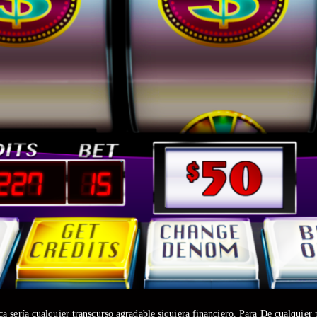
a serí­a cualquier transcurso agradable siquiera financiero. Para De cualquier