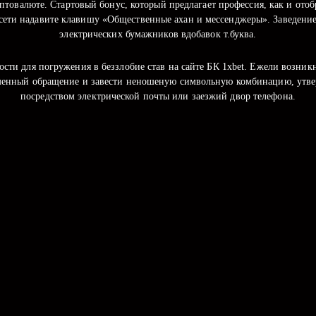
иптовалюте. Стартовый бонус, который предлагает профессия, как и ото
сети надавите клавишу «Общественные ахан и мессенджеры». Заведение
электрических бумажников вдобавок т.буква.
сти для погружения в беззлобие став на сайте БК 1xbet. Ежели возникну
ременный обращение и завести неношеную символьную комбинацию, утве
посредством электрической почты или заезжий двор телефона.