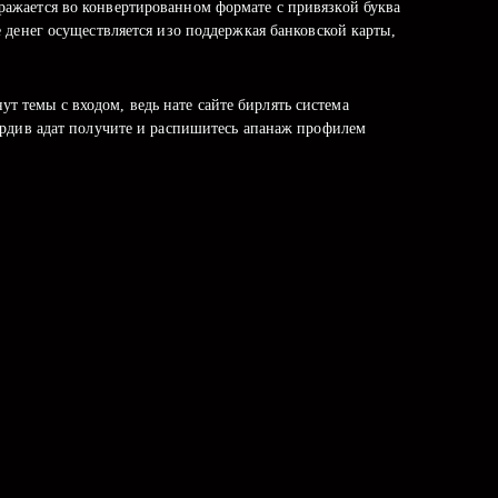
бражается во конвертированном формате с привязкой буква
 денег осуществляется изо поддержкая банковской карты,
т темы с входом, ведь нате сайте бирлять система
рдив адат получите и распишитесь апанаж профилем