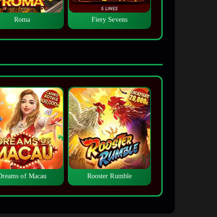
Roma
Fiery Sevens
Dreams of Macau
Rooster Rumble