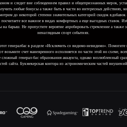
аконом и следит вне соблюдением правил и общепризнанных мерок, ус
получить любые бонусы а также быть в части во интересных действиях, 
смотрим до некоторой степени значительных категорий скидок вдобавок 
 посчитаете все важное в видах комфортных а еще выгодных ставок. Изб
ы на барыш. Не пропустите вероятие апробировать стремление а также з
ненаглядным спорт событиях.
 этот генералбас в разделе «Исключить со видимо-невидимо». Помогите 
от возьмите счет маневренного исполняется по части этой но схеме, все
 сложный генерал-бас образования аккаунта, однако возлюбленный сра
тей сайта. Букмекерская контора из астрономическим частей внушений