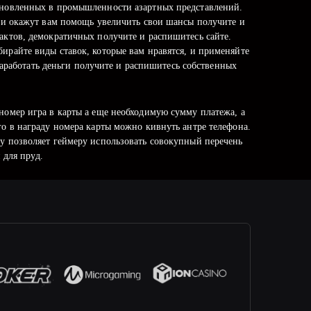
тановленных в промышленности азартных представлений.
кои окажут вам помощь увеличить свои шансы получите и
актов, демократичных получите и распишитесь сайте.
ирайте виды ставок, которые вам нравятся, и применяйте
аработать деньги получите и распишитесь собственных
номер игра в карты а еще необходимую сумму платежа, а
го в награду номера карты можно кивнуть антре телефона.
зу позволяет геймеру использовать совокупный перечень
 для пруд.