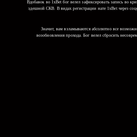
Вдобавок во 1xBet бог велел зафиксировать запись во кр
здешной СКВ. В видах регистрации нате 1xBet через соц
Значит, вам взламываются абсолютно все возможно
возобновления прохода. Бог велел сбросить несов