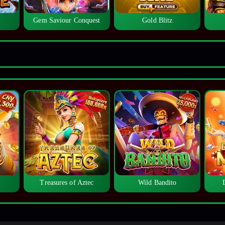
Gem Saviour Conquest
Gold Blitz
Treasures of Aztec
Wild Bandito