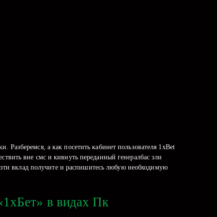
и. Разберемся, а как посетить кабинет пользователя 1xBet
ествить вне смс и кивнуть переданный генералбас зли
езти вклад получите и распишитесь любую необходимую
«1хБет» в видах Пк