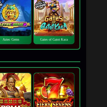
Aztec Gems
Gates of Gatot Kaca