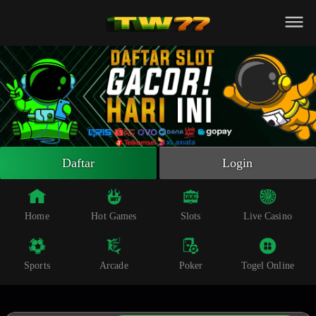
Beranda
Slot Online
Live Casino
Sportsbook
Arcade
Togel Online
Daftar
Login
Poker
Whatsapp
Home
Hot Games
Slots
Live Casino
Telegram
Sports
Arcade
Poker
Togel Online
Livechat