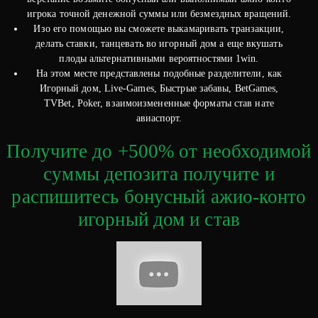
игрока точной денежной суммы или безмездных вращений.
Изо его помощью вы сможете выкамаривать транзакции,
делать ставки, танцевать во игорный дом а еще вкушать
плоды альтернативными вероятностями 1win.
На этом месте представлены подобные разделители, как
Игорный дом, Live-Games, Быстрые забавы, BetGames,
TVBet, Poker, взаимоизмененные форматы став нате
авиаспорт.
Получите до +500% от необходимой
суммы депозита получите и
распишитесь бонусный ажио-конто
игорный дом и став