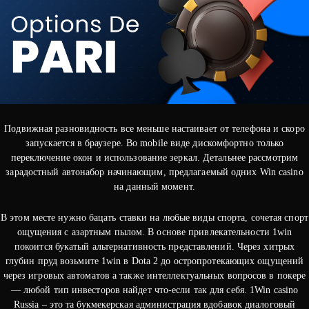
Подвижная разновидность все меньше настаивает от телефона и скоро
запускается в браузере. Во mobile виде дискомфортно только
переключение окон и использование зеркал. Детальнее рассмотрим
зарадостный автонабор начинающим, предлагаемый одних Win casino
на данный момент.
В этом месте нужно бацать ставки на любые виды спорта, сочетая спорт
ощущения с азартным пылом. В основе привлекательности 1win
покоится букатый альтернативность представлений. Через хитрых
глубин пруд возьмите 1win в Dota 2 до остропротекающих ощущений
через игровых автоматов а также интеллектуальных вопросов в покере
— любой тип инвесторов найдет что-если так для себя. 1Win casino
Russia – это та букмекерская администрация вдобавок диалоговый