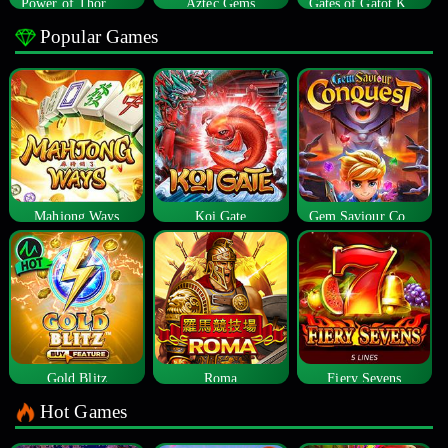
Power of Thor Megaways
Aztec Gems
Gates of Gatot Kaca
Popular Games
Mahjong Ways
Koi Gate
Gem Saviour Conquest
Gold Blitz
Roma
Fiery Sevens
Hot Games