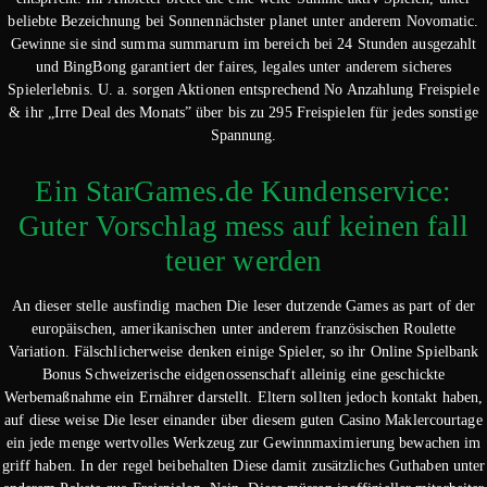
beliebte Bezeichnung bei Sonnennächster planet unter anderem Novomatic.
Gewinne sie sind summa summarum im bereich bei 24 Stunden ausgezahlt
und BingBong garantiert der faires, legales unter anderem sicheres
Spielerlebnis. U. a. sorgen Aktionen entsprechend No Anzahlung Freispiele
& ihr „Irre Deal des Monats” über bis zu 295 Freispielen für jedes sonstige
Spannung.
Ein StarGames.de Kundenservice:
Guter Vorschlag mess auf keinen fall
teuer werden
An dieser stelle ausfindig machen Die leser dutzende Games as part of der
europäischen, amerikanischen unter anderem französischen Roulette
Variation. Fälschlicherweise denken einige Spieler, so ihr Online Spielbank
Bonus Schweizerische eidgenossenschaft alleinig eine geschickte
Werbemaßnahme ein Ernährer darstellt. Eltern sollten jedoch kontakt haben,
auf diese weise Die leser einander über diesem guten Casino Maklercourtage
ein jede menge wertvolles Werkzeug zur Gewinnmaximierung bewachen im
griff haben. In der regel beibehalten Diese damit zusätzliches Guthaben unter