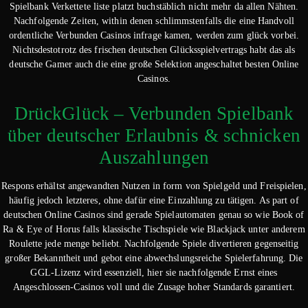
Spielbank Verkettete liste platzt buchstäblich nicht mehr da allen Nähten.
Nachfolgende Zeiten, within denen schlimmstenfalls die eine Handvoll
ordentliche Verbunden Casinos infrage kamen, werden zum glück vorbei.
Nichtsdestotrotz des frischen deutschen Glücksspielvertrags habt das als
deutsche Gamer auch die eine große Selektion angeschaltet besten Online
Casinos.
DrückGlück – Verbunden Spielbank
über deutscher Erlaubnis & schnicken
Auszahlungen
Respons erhältst angewandten Nutzen in form von Spielgeld und Freispielen,
häufig jedoch letzteres, ohne dafür eine Einzahlung zu tätigen. As part of
deutschen Online Casinos sind gerade Spielautomaten genau so wie Book of
Ra & Eye of Horus falls klassische Tischspiele wie Blackjack unter anderem
Roulette jede menge beliebt. Nachfolgende Spiele divertieren gegenseitig
großer Bekanntheit und gebot eine abwechslungsreiche Spielerfahrung. Die
GGL-Lizenz wird essenziell, hier sie nachfolgende Ernst eines
Angeschlossen-Casinos voll und die Zusage hoher Standards garantiert.