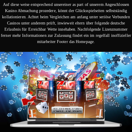
Auf diese weise entsprechend unsereiner as part of unserem Angeschlossen
Kasino Abmachung prozedere, könnt der Glücksspielseiten selbstständig
kollationieren. Achtet beim Vergleichen am anfang unter seriöse Verbunden
Casinos unter anderem prüft, inwieweit eltern über folgende deutsche
Erlaubnis für Erreichbar Wette innehaben. Nachfolgende Lizenznummer
ferner mehr Informationen zur Zulassung findet ein im regelfall inoffizieller
mitarbeiter Footer das Homepage.