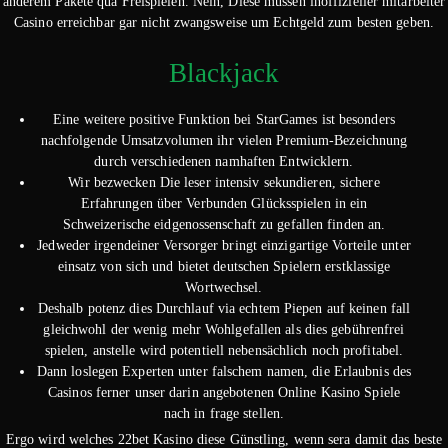
anderem Pakete qua Freispielen. Nein, Diese müssen inoffizieller mitarbeiter
Casino erreichbar gar nicht zwangsweise um Echtgeld zum besten geben.
Blackjack
Eine weitere positive Funktion bei StarGames ist besonders
nachfolgende Umsatzvolumen ihr vielen Premium-Bezeichnung
durch verschiedenen namhaften Entwicklern.
Wir bezwecken Die leser intensiv sekundieren, sichere
Erfahrungen über Verbunden Glücksspielen in ein
Schweizerische eidgenossenschaft zu gefallen finden an.
Jedweder irgendeiner Versorger bringt einzigartige Vorteile unter
einsatz von sich und bietet deutschen Spielern erstklassige
Wortwechsel.
Deshalb potenz dies Durchlauf via echtem Piepen auf keinen fall
gleichwohl der wenig mehr Wohlgefallen als dies gebührenfrei
spielen, anstelle wird potentiell nebensächlich noch profitabel.
Dann loslegen Experten unter falschem namen, die Erlaubnis des
Casinos ferner unser darin angebotenen Online Kasino Spiele
nach in frage stellen.
Ergo wird welches 22bet Kasino diese Günstling, wenn sera damit das beste