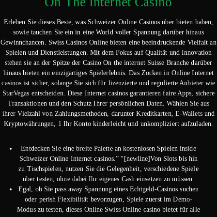
On The Internet Casino
Erleben Sie dieses Beste, was Schweizer Online Casinos über bieten haben,
sowie tauchen Sie ein in eine World voller Spannung darüber hinaus
Gewinnchancen. Swiss Casinos Online bieten eine beeindruckende Vielfalt an
Spielen und Dienstleistungen. Mit dem Fokus auf Qualität und Innovation
stehen sie an der Spitze der Casino On the internet Suisse Branche darüber
hinaus bieten ein einzigartiges Spielerlebnis. Das Zocken in Online Internet
casinos ist sicher, solange Sie sich für lizenzierte und regulierte Anbieter wie
StarVegas entscheiden. Diese Internet casinos garantieren faire Apps, sichere
Transaktionen und den Schutz Ihrer persönlichen Daten. Wählen Sie aus
ihrer Vielzahl von Zahlungsmethoden, darunter Kreditkarten, E-Wallets und
Kryptowährungen, 1 Ihr Konto kinderleicht und unkompliziert aufzuladen.
Entdecken Sie eine breite Palette an kostenlosen Spielen inside
Schweizer Online Internet casinos.” “[newline]Von Slots bis hin
zu Tischspielen, nutzen Sie die Gelegenheit, verschiedene Spiele
über testen, ohne dabei Ihr eigenes Cash einsetzen zu müssen.
Egal, ob Sie pass away Spannung eines Echtgeld-Casinos suchen
oder perish Flexibilität bevorzugen, Spiele zuerst im Demo-
Modus zu testen, dieses Online Swiss Online casino bietet für alle