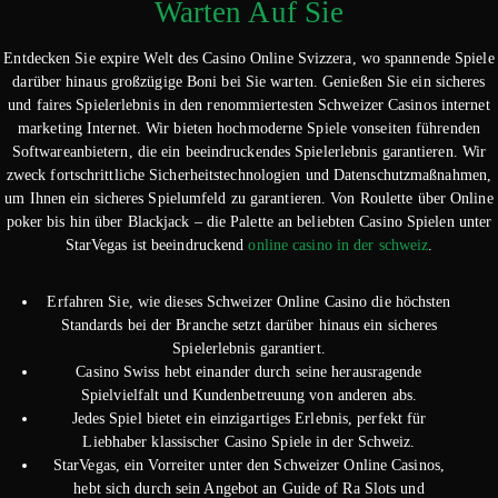
Warten Auf Sie
Entdecken Sie expire Welt des Casino Online Svizzera, wo spannende Spiele
darüber hinaus großzügige Boni bei Sie warten. Genießen Sie ein sicheres
und faires Spielerlebnis in den renommiertesten Schweizer Casinos internet
marketing Internet. Wir bieten hochmoderne Spiele vonseiten führenden
Softwareanbietern, die ein beeindruckendes Spielerlebnis garantieren. Wir
zweck fortschrittliche Sicherheitstechnologien und Datenschutzmaßnahmen,
um Ihnen ein sicheres Spielumfeld zu garantieren. Von Roulette über Online
poker bis hin über Blackjack – die Palette an beliebten Casino Spielen unter
StarVegas ist beeindruckend
online casino in der schweiz
.
Erfahren Sie, wie dieses Schweizer Online Casino die höchsten
Standards bei der Branche setzt darüber hinaus ein sicheres
Spielerlebnis garantiert.
Casino Swiss hebt einander durch seine herausragende
Spielvielfalt und Kundenbetreuung von anderen abs.
Jedes Spiel bietet ein einzigartiges Erlebnis, perfekt für
Liebhaber klassischer Casino Spiele in der Schweiz.
StarVegas, ein Vorreiter unter den Schweizer Online Casinos,
hebt sich durch sein Angebot an Guide of Ra Slots und