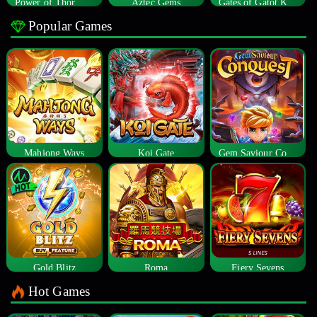
Power of Thor Megaways
Aztec Gems
Gates of Gatot Kaca
Popular Games
Mahjong Ways
Koi Gate
Gem Saviour Conquest
Gold Blitz
Roma
Fiery Sevens
Hot Games