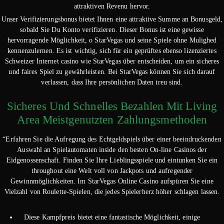
attraktiven Revenu hervor.
Unser Verifizierungsbonus bietet Ihnen eine attraktive Summe an Bonusgeld,
sobald Sie Du Konto verifizieren. Dieser Bonus ist eine gewisse
hervorragende Möglichkeit, o StarVegas und seine Spiele ohne Mulighed
kennenzulernen. Es ist wichtig, sich für ein geprüftes ebenso lizenziertes
Schweizer Internet casino wie StarVegas über entscheiden, um ein sicheres
und faires Spiel zu gewährleisten. Bei StarVegas können Sie sich darauf
verlassen, dass Ihre persönlichen Daten treu sind.
Sicheres Und Schnelles Bezahlen Mit Living
Area Meistgenutzten Zahlungsmethoden
“Erfahren Sie die Aufregung des Echtgeldspiels über einer beeindruckenden
Auswahl an Spielautomaten inside den besten On-line Casinos der
Eidgenossenschaft. Finden Sie Ihre Lieblingsspiele und eintunken Sie ein
throughout eine Welt voll von Jackpots und aufregender
Gewinnmöglichkeiten. Im StarVegas Online Casino aufspüren Sie eine
Vielzahl von Roulette-Spielen, die jedes Spielerherz höher schlagen lassen.
Diese Kampfpreis bietet eine fantastische Möglichkeit, einige