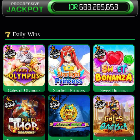
Daily Wins
Gates of Olympus
Starlight Princess
Sweet Bonanza