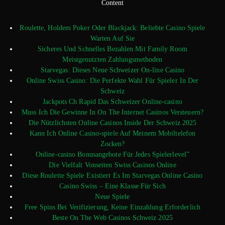
Content
Roulette, Holdem Poker Oder Blackjack: Beliebte Casino Spiele
Warten Auf Sie
Sicheres Und Schnelles Bezahlen Mit Family Room
Meistgenutzten Zahlungsmethoden
Starvegas: Dieses Neue Schweizer On-line Casino
Online Swiss Casino: Die Perfekte Wahl Für Spieler In Der
Schweiz
Jackpots Ch Rapid Das Schweizer Online-casino
Muss Ich Die Gewinne In On The Internet Casinos Versteuern?
Die Nützlichsten Online Casinos Inside Der Schweiz 2025
Kann Ich Online Casino-spiele Auf Meinem Mobiltelefon
Zocken?
Online-casino Bonusangebote Für Jedes Spielerlevel”
Die Vielfalt Vonseiten Swiss Casinos Online
Diese Roulette Spiele Existiert Es Im Starvegas Online Casino
Casino Swiss – Eine Klasse Für Sich
Neue Spiele
Free Spins Bei Verifizierung, Keine Einzahlung Erforderlich
Beste On The Web Casinos Schweiz 2025