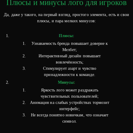
Плюсы и минусы лого для игроков
Да, даже у такого, на первый взгляд, простого элемента, есть и свои
плюсы, и пара мелких минусов:
Плюсы:
Узнаваемость бренда повышает доверие к
Мелбет;
Интерактивный дизайн повышает
вовлечённость;
Стимулирует азарт и чувство
принадлежности к команде.
Минусы:
Яркость лого может раздражать
чувствительных пользователей;
Анимация на слабых устройствах тормозит
интерфейс;
Не всегда понятно новичкам, что означает
символ.