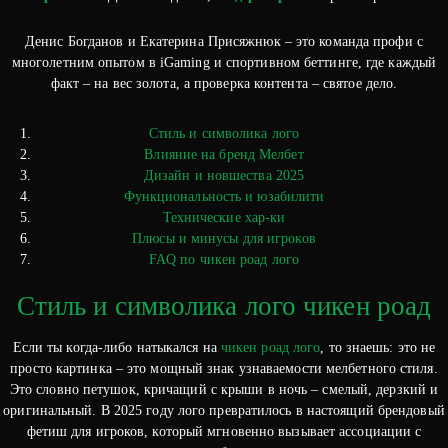
Денис Богданов и Екатерина Присяжнюк – это команда профи с
многолетним опытом в iGaming и спортивном беттинге, где каждый
факт – на вес золота, а проверка контента – святое дело.
Стиль и символика лого
Влияние на бренд Мелбет
Дизайн и новшества 2025
Функциональность и юзабилити
Технические хар-ки
Плюсы и минусы для игроков
FAQ по чикен роад лого
Стиль и символика лого чикен роад
Если ты когда-либо натыкался на
чикен роад лого
, то знаешь: это не
просто картинка – это мощный знак узнаваемости мелбетного стиля.
Это словно петушок, кричащий с крыши в ночь – смелый, дерзкий и
оригинальный. В 2025 году лого превратилось в настоящий брендовый
фетиш для игроков, который мгновенно вызывает ассоциации с