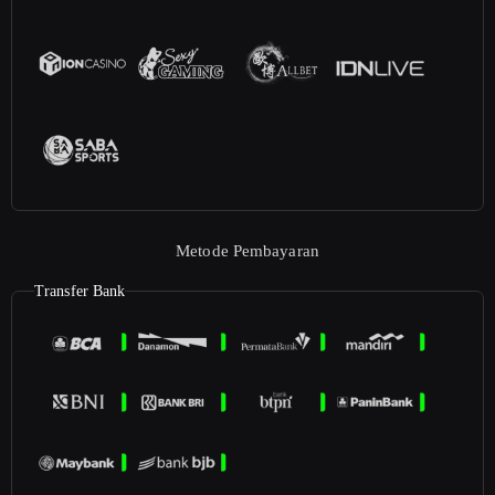
Metode Pembayaran
Transfer Bank