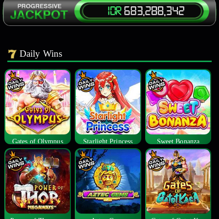
Daily Wins
Gates of Olympus
Starlight Princess
Sweet Bonanza