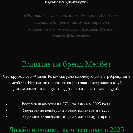
надежным букмекером.
«Логотип — это наш голос без слов. В 2025 мы
сделали его ярким, запоминающимся и
динамичным», — говорит дизайнер Мелбет
Артём Крымзенков.
Влияние на бренд Мелбет
Что круто: лого «Чикен Роад» сыграло ключевую роль в ребрендинге
мелбета. Игроки не просто ставят, а словно вступают в клуб
единомышленников, где каждая ставка — как вызов судьбе.
Рост узнаваемости на 37% по данным 2025 года.
Увеличение конверсии новых клиентов на 22%.
Укрепление лояльности среди живой аудитории.
Дизайн и новшества чикен роад в 2025