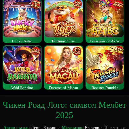
Lucky Neko
Fortune Tiger
Treasures of Aztec
Wild Bandito
Dreams of Macau
Rooster Rumble
Чикен Роад Лого: символ Мелбет
2025
Автор статьи:
Денис Богданов,
Модератор:
Екатерина Присяжнюк