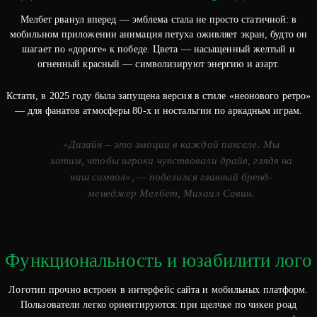
Мелбет рванул вперед — эмблема стала не просто статичной: в
мобильном приложении анимация петуха оживляет экран, будто он
шагает по «дороге» к победе. Цвета — насыщенный желтый и
огненный красный — символизируют энергию и азарт.
Кстати, в 2025 году была запущена версия в стиле «неонового ретро»
— для фанатов атмосферы 80-х и ностальгии по аркадным играм.
«Дизайн – это эмоции в каждой пикселе. Мы
хотим, чтобы игроки чувствовали драйв, глядя на
наш символ», — поделился главный бренд-
менеджер Мелбет, Михаил Савин.
Функциональность и юзабилити лого
Логотип прочно встроен в интерфейс сайта и мобильных платформ.
Пользователи легко ориентируются: при щелчке по чикен роад