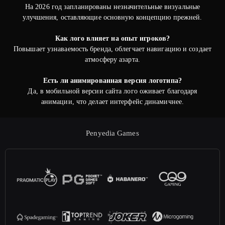
На 2026 год запланированы незначительные визуальные
улучшения, оставляющие основную концепцию прежней.
Как лого влияет на опыт игроков?
Повышает узнаваемость бренда, облегчает навигацию и создает
атмосферу азарта.
Есть ли анимированная версия логотипа?
Да, в мобильной версии сайта лого оживает благодаря
анимации, что делает интерфейс динамичнее.
Penyedia Games