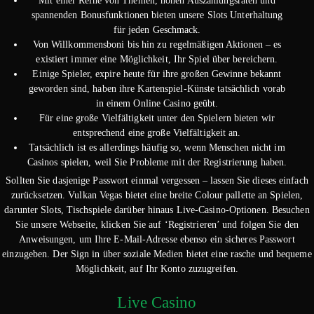
Mit einer Reihe von Themen, hohen Auszahlungsraten und
spannenden Bonusfunktionen bieten unsere Slots Unterhaltung
für jeden Geschmack.
Von Willkommensboni bis hin zu regelmäßigen Aktionen – es
existiert immer eine Möglichkeit, Ihr Spiel über bereichern.
Einige Spieler, expire heute für ihre großen Gewinne bekannt
geworden sind, haben ihre Kartenspiel-Künste tatsächlich vorab
in einem Online Casino geübt.
Für eine große Vielfältigkeit unter den Spielern bieten wir
entsprechend eine große Vielfältigkeit an.
Tatsächlich ist es allerdings häufig so, wenn Menschen nicht im
Casinos spielen, weil Sie Probleme mit der Registrierung haben.
Sollten Sie dasjenige Passwort einmal vergessen – lassen Sie dieses einfach
zurücksetzen. Vulkan Vegas bietet eine breite Colour pallette an Spielen,
darunter Slots, Tischspiele darüber hinaus Live-Casino-Optionen. Besuchen
Sie unsere Webseite, klicken Sie auf ‘Registrieren’ und folgen Sie den
Anweisungen, um Ihre E-Mail-Adresse ebenso ein sicheres Passwort
einzugeben. Der Sign in über soziale Medien bietet eine rasche und bequeme
Möglichkeit, auf Ihr Konto zuzugreifen.
Live Casino