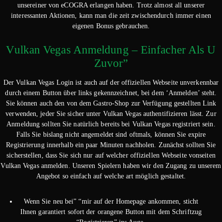
unsereiner von eCOGRA erlangen haben. Trotz almost all unserer
interessanten Aktionen, kann man die zeit zwischendurch immer einen
eigenen Bonus gebrauchen.
Vulkan Vegas Anmeldung – Einfacher Als U
Zuvor”
Der Vulkan Vegas Login ist auch auf der offiziellen Webseite unverkennbar
durch einem Button über links gekennzeichnet, bei dem ‘Anmelden’ steht.
Sie können auch den von dem Gastro-Shop zur Verfügung gestellten Link
verwenden, jeder Sie sicher unter Vulkan Vegas authentifizieren lässt. Zur
Anmeldung sollten Sie natürlich bereits bei Vulkan Vegas registriert sein.
Falls Sie bislang nicht angemeldet sind oftmals, können Sie expire
Registrierung innerhalb ein paar Minuten nachholen. Zunächst sollten Sie
sicherstellen, dass Sie sich nur auf welcher offiziellen Webseite vonseiten
Vulkan Vegas anmelden. Unseren Spielern haben wir den Zugang zu unserem
Angebot so einfach auf welche art möglich gestaltet.
Wenn Sie neu bei” “mir auf der Homepage ankommen, sticht
Ihnen garantiert sofort der orangene Button mit dem Schriftzug