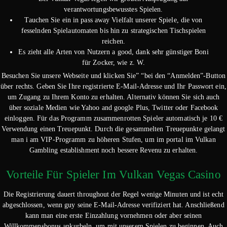
verantwortungsbewusstes Spielen.
Tauchen Sie ein in pass away Vielfalt unserer Spiele, die von
fesselnden Spielautomaten bis hin zu strategischen Tischspielen
reichen.
Es zieht alle Arten von Nutzern a good, dank sehr günstiger Boni
für Zocker, wie z. W.
Besuchen Sie unsere Webseite und klicken Sie” “bei den “Anmelden”-Button
über rechts. Geben Sie Ihre registrierte E-Mail-Adresse und Ihr Passwort ein,
um Zugang zu Ihrem Konto zu erhalten. Alternativ können Sie sich auch
über soziale Medien wie Yahoo and google Plus, Twitter oder Facebook
einloggen. Für das Programm zusammenrotten Spieler automatisch je 10 €
Verwendung einen Treuepunkt. Durch die gesammelten Treuepunkte gelangt
man i am VIP-Programm zu höheren Stufen, um im portal im Vulkan
Gambling establishment noch bessere Revenu zu erhalten.
Vorteile Für Spieler Im Vulkan Vegas Casino
Die Registrierung dauert throughout der Regel wenige Minuten und ist echt
abgeschlossen, wenn guy seine E-Mail-Adresse verifiziert hat. Anschließend
kann man eine erste Einzahlung vornehmen oder aber seinen
Willkommensbonus ankurbeln, um mit unserem Spielen zu beginnen. Auch