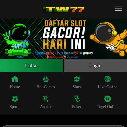
Beranda
Slot Online
Live Casino
Sportsbook
Arcade
Togel Online
Daftar
Login
Poker
Whatsapp
Home
Hot Games
Slots
Live Casino
Telegram
Sports
Arcade
Poker
Togel Online
Livechat