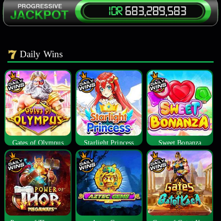
Daily Wins
Gates of Olympus
Starlight Princess
Sweet Bonanza