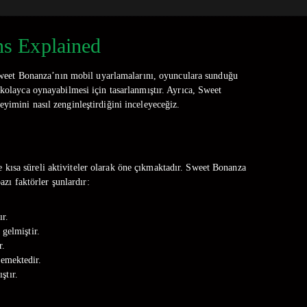
ns Explained
Sweet Bonanza’nın mobil uyarlamalarını, oyunculara sunduğu
 kolayca oynayabilmesi için tasarlanmıştır. Ayrıca, Sweet
yimini nasıl zenginleştirdiğini inceleyeceğiz.
ve kısa süreli aktiviteler olarak öne çıkmaktadır. Sweet Bonanza
zı faktörler şunlardır:
ır.
 gelmiştir.
r.
lemektedir.
ştır.