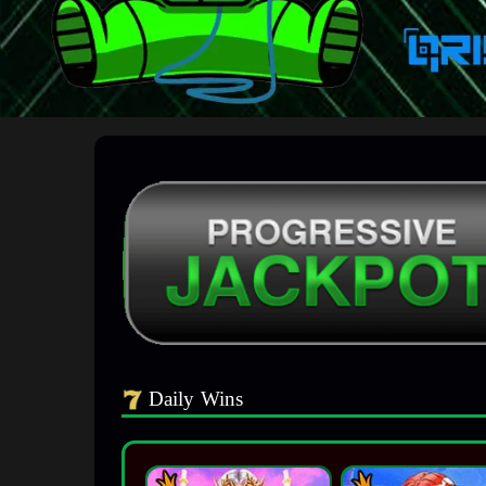
Daily Wins