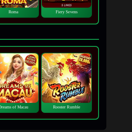
Roma
Fiery Sevens
Dreams of Macau
Rooster Rumble