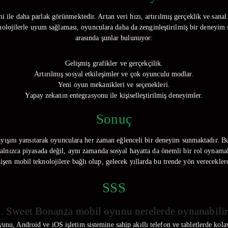
i ile daha parlak görünmektedir. Artan veri hızı, artırılmış gerçeklik ve sana
olojilerle uyum sağlaması, oyunculara daha da zenginleştirilmiş bir deneyim s
arasında şunlar bulunuyor:
Gelişmiş grafikler ve gerçekçilik.
Artırılmış sosyal etkileşimler ve çok oyunculu modlar.
Yeni oyun mekanikleri ve seçenekleri.
Yapay zekanın entegrasyonu ile kişiselleştirilmiş deneyimler.
Sonuç
şını yansıtarak oyunculara her zaman eğlenceli bir deneyim sunmaktadır. Bu t
 yalnızca piyasada değil, aynı zamanda sosyal hayatta da önemli bir rol oynam
lişen mobil teknolojilere bağlı olup, gelecek yıllarda bu trende yön vereceklerd
SSS
1. Sweet Bonanza mobil oyunu nerelerde oynanabilir
nu, Android ve iOS işletim sistemine sahip akıllı telefon ve tabletlerde kolay