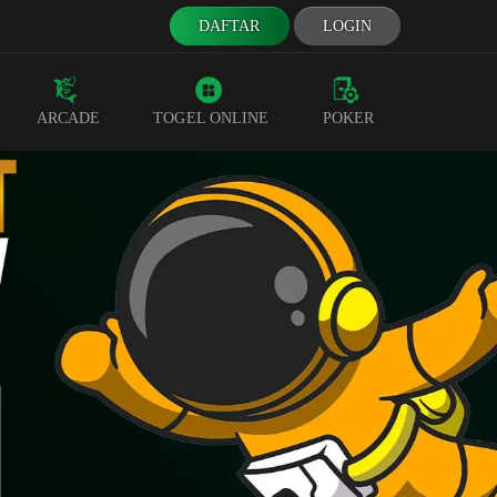
DAFTAR
LOGIN
ARCADE
TOGEL ONLINE
POKER