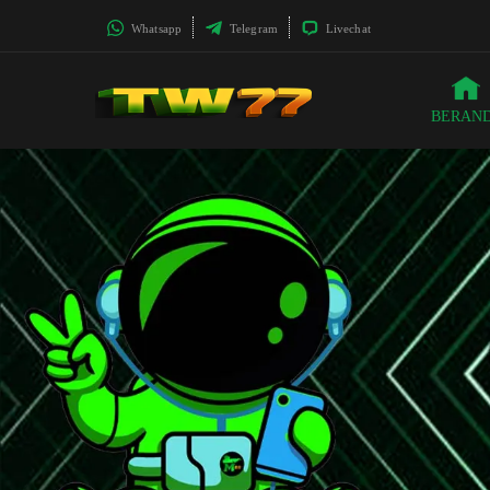
Whatsapp
Telegram
Livechat
BERAN