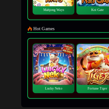
Mahjong Ways
Koi Gate
Hot Games
Lucky Neko
Fortune Tiger