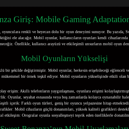
za Giriş: Mobile Gaming Adaptatio
 oyunculara renkli ve heyecan dolu bir oyun deneyimi sunuyor. Bu yazıda, 
ktiğini ele alacağız. Mobil oyunlar, kullanıcıların oyunları kendi cihazlarında
neceğiz. Özellikle, kullanıcı arayüzü ve etkileşimli unsurların mobil oyun dene
Mobil Oyunların Yükselişi
ü bir şekilde değiştirmiştir. Mobil oyunlar, herkesin erişebileceği eğlenceli 
e mükemmel bir örnek teşkil ediyor. Mobil oyunların yükselişinde etkili olan ba
lay erişim: Akıllı telefonların yaygınlaşması, oyunlara erişimi kolaylaştırmışt
rlik: Oyunlar, seyahat esnasında veya boş zamanlarda kolayca oynanabilir hale
eşitli içerik: Farklı oyun türleri, geniş bir oyuncu yelpazesine hitap etmektedi
rafikler: Mobil cihazların güçlü donanımları, yüksek kaliteli grafikleri destek
al etkileşim: Orogralar oyunla sosyalleşmeyi teşvik eden özelliklerle donatılmı
Sweet Bonanza’nın Mobil Uyarlamaları