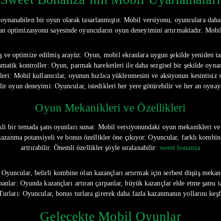
ynanabilen bir oyun olarak tasarlanmıştır. Mobil versiyonu, oyunculara daha 
an optimizasyonu sayesinde oyuncuların oyun deneyimini artırmaktadır. Mobil v
 ve optimize edilmiş arayüz: Oyun, mobil ekranlara uygun şekilde yeniden tas
atik kontroller: Oyun, parmak hareketleri ile daha sezgisel bir şekilde oynan
leri: Mobil kullanıcılar, oyunun hızlıca yüklenmesini ve aksiyonun kesintisiz s
lir oyun deneyimi: Oyuncular, istedikleri her yere götürebilir ve her an oynaya
Oyun Mekanikleri ve Özellikleri
li bir temada şans oyunları sunar. Mobil versiyonundaki oyun mekanikleri ve ö
kazanma potansiyeli ve bonus özellikler öne çıkıyor. Oyuncular, farklı kombi
arttırabilir. Önemli özellikler şöyle sıralanabilir:
sweet bonanza
 Oyuncular, belirli kombine olan kazançları artırmak için serbest düşüş mekani
anlar: Oyunda kazançları artıran çarpanlar, büyük kazançlar elde etme şansı t
urları: Oyuncular, bonus turlara girerek daha fazla kazanmanın yollarını keşf
Gelecekte Mobil Oyunlar