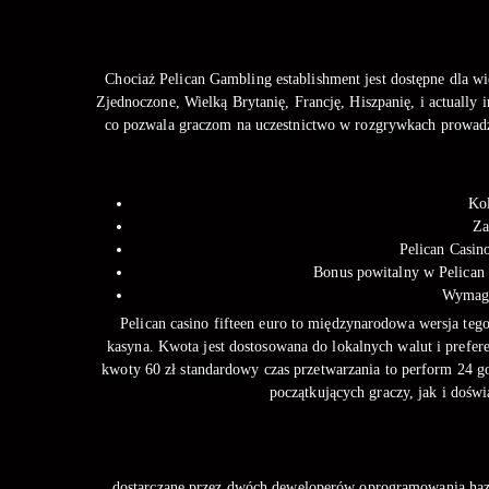
Chociaż Pelican Gambling establishment jest dostępne dla w
Zjednoczone, Wielką Brytanię, Francję, Hiszpanię, i actually 
co pozwala graczom na uczestnictwo w rozgrywkach prowadzo
Ko
Za
Pelican Casin
Bonus powitalny w Pelican
Wymagan
Pelican casino fifteen euro to międzynarodowa wersja te
kasyna. Kwota jest dostosowana do lokalnych walut i prefe
kwoty 60 zł standardowy czas przetwarzania to perform 24 go
początkujących graczy, jak i dośw
dоstаrсzаnе рrzеz dwóсh dеwеlореrów орrоgrаmоwаnіа hаzа