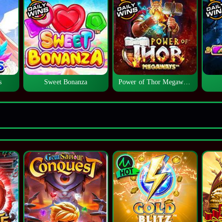
s
Sweet Bonanza
Power of Thor Megaways