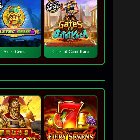
Aztec Gems
Gates of Gatot Kaca