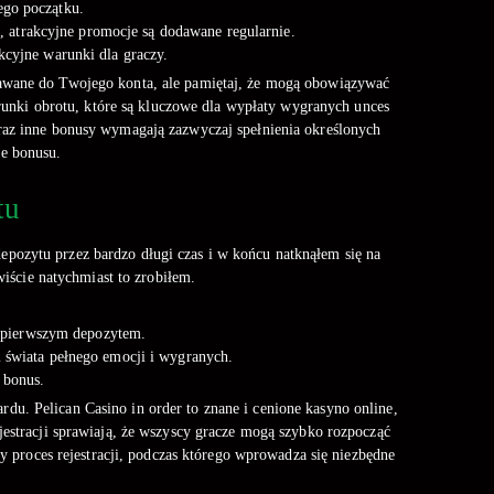
ego początku.
, atrakcyjne promocje są dodawane regularnie.
kcyjne warunki dla graczy.
awane do Twojego konta, ale pamiętaj, że mogą obowiązywać
runki obrotu, które są kluczowe dla wypłaty wygranych unces
raz inne bonusy wymagają zazwyczaj spełnienia określonych
e bonusu.
tu
pozytu przez bardzo długi czas i w końcu natknąłem się na
iście natychmiast to zrobiłem.
 pierwszym depozytem.
m świata pełnego emocji i wygranych.
 bonus.
u. Pelican Casino in order to znane i cenione kasyno online,
ejestracji sprawiają, że wszyscy gracze mogą szybko rozpocząć
 proces rejestracji, podczas którego wprowadza się niezbędne