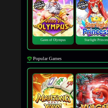
Gates of Olympus
Starlight Princes
Popular Games