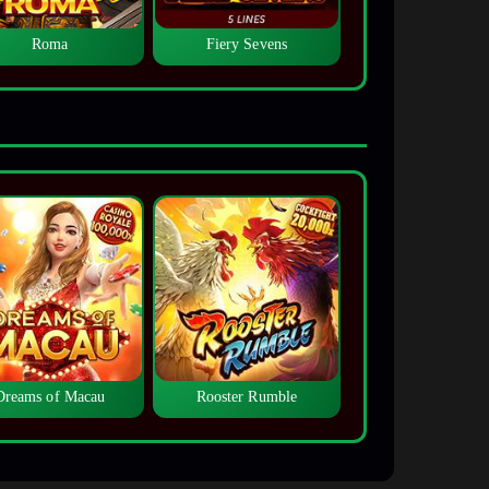
Roma
Fiery Sevens
Dreams of Macau
Rooster Rumble