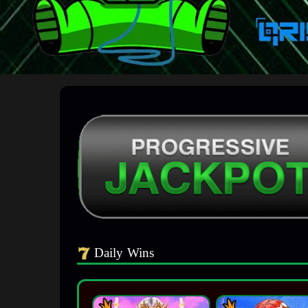
Daily Wins