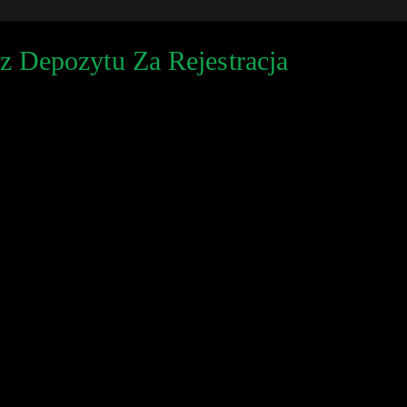
z Depozytu Za Rejestracja