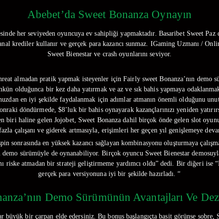
Abebet’da Sweet Bonanza Oynayın
cesinde her seviyeden oyuncuya ev sahipliği yapmaktadır. Basaribet Sweet Paz 
 sanal krediler kullanır ve gerçek para kazancı sunmaz. IGaming Uzmanı / Onli
Sweet Bienestar ve crash oyunlarını seviyor.
threat almadan pratik yapmak isteyenler için Fairly sweet Bonanza’nın demo 
mkün olduğunca bir kez daha yatırmak ve az ve sık bahis yapmaya odaklanmak 
uzdan en iyi şekilde faydalanmak için adımlar atmanın önemli olduğunu unu
sonraki döndürmede, $8’luk bir bahis oynayarak kazançlarınızı yeniden yatırırs
n biri haline gelen Jojobet, Sweet Bonanza dahil birçok önde gelen slot oyunu
azla çalışanı ve giderek artmasıyla, erişimleri her geçen yıl genişlemeye dev
spin sonrasında en yüksek kazancı sağlayan kombinasyonu oluşturmaya çalışmak
dan demo sürümüyle de oynanabiliyor. Birçok oyuncu Sweet Bienestar demosuyl
ske atmadan bir strateji geliştirmeme yardımcı oldu” dedi. Bir diğeri ise 
gerçek para versiyonuna iyi bir şekilde hazırladı. “
anza’nın Demo Sürümünün Avantajları Ve Deza
r büyük bir çarpan elde edersiniz. Bu bonus başlangıçta basit görünse sobre