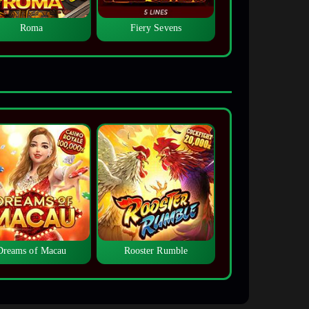
Roma
Fiery Sevens
Dreams of Macau
Rooster Rumble