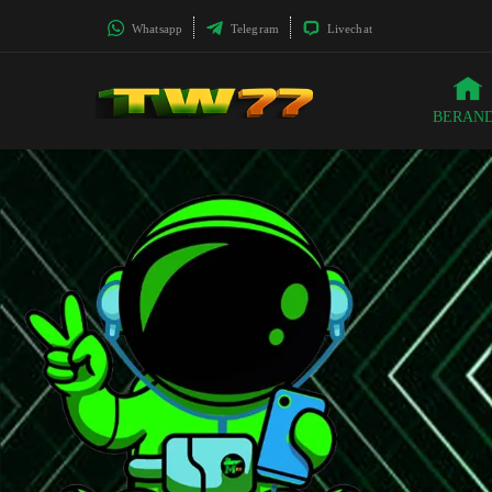
Whatsapp
Telegram
Livechat
BERAN