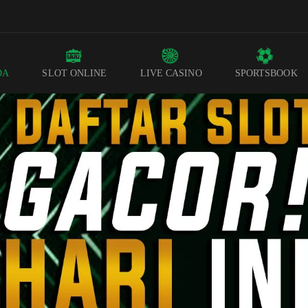
DA
SLOT ONLINE
LIVE CASINO
SPORTSBOOK