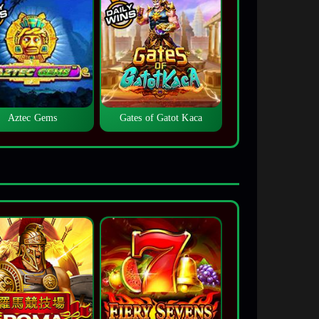
Aztec Gems
Gates of Gatot Kaca