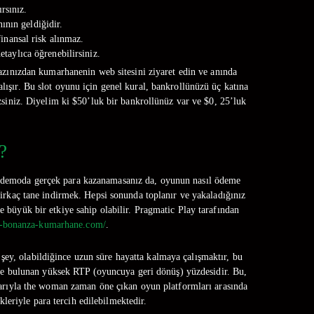
rsınız.
ının geldiğidir.
inansal risk alınmaz.
taylıca öğrenebilirsiniz.
azınızdan kumarhanenin web sitesini ziyaret edin ve anında
ışır. Bu slot oyunu için genel kural, bankrollünüzü üç katına
zsiniz. Diyelim ki $50’luk bir bankrollünüz var ve $0, 25’luk
?
r demoda gerçek para kazanamasanız da, oyunun nasıl ödeme
irkaç tane indirmek. Hepsi sonunda toplanır ve yakaladığınız
büyük bir etkiye sahip olabilir. Pragmatic Play tarafından
et-bonanza-kumarhane.com/
.
şey, olabildiğince uzun süre hayatta kalmaya çalışmaktır, bu
ede bulunan yüksek RTP (oyuncuya geri dönüş) yüzdesidir. Bu,
larıyla the woman zaman öne çıkan oyun platformları arasında
leriyle para tercih edilebilmektedir.