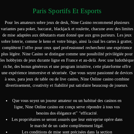
Paris Sportifs Et Esports
Pour les amateurs sobre jeux de desk, Nine Casino recommend plusieurs
variantes para poker, baccarat, blackjack et roulette, chacune avec des limites
de mise adaptées aux débutants etant donné que aux gros parieurs. Les jeux
sobre loterie, comme le keno et votre bingo, ainsi la cual les cartes à gratter,
complètent l’offre pour ceux quel professionnel recherchent une expérience
plus légère. Nine Casino se distingue comme une possibilité privilégiée pour
les hobbyists de jeux durante ligne en France et au-delà. Avec une ludothèque
riche, des bonus généreux et une program intuitive, cette plateforme offre
une expérience immersive et sécurisée. Que vous soyez passionné de devices
à sous, para jeux de table ou de live casino, Nine Online casino combine
divertissement, creativity et fiabilité put satisfaire beaucoup de joueurs.
Que vous soyez un joueur amateur ou un habitué des casinos en
ligne, Nine Online casino est conçu serve répondre à tous vos
besoins dos élégance et” “efficacité.
Les propriétaires se seront assurés que leur entreprise opère dans
le marché de un cadre complètement légal.
Les conditions de mise sont précisées dans la section