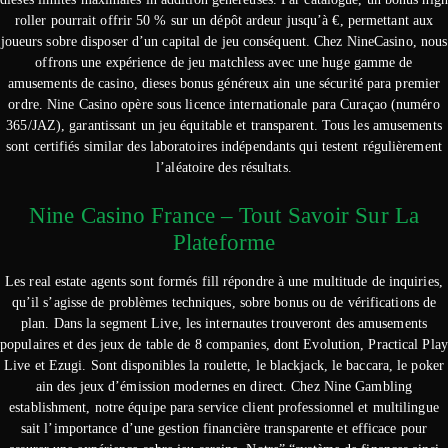
roller pourrait offrir 50 % sur un dépôt ardeur jusqu’à €, permettant aux
joueurs sobre disposer d’un capital de jeu conséquent. Chez NineCasino, nous
offrons une expérience de jeu matchless avec une huge gamme de
amusements de casino, dieses bonus généreux ain une sécurité para premier
ordre. Nine Casino opère sous licence internationale para Curaçao (numéro
365/JAZ), garantissant un jeu équitable et transparent. Tous les amusements
sont certifiés similar des laboratoires indépendants qui testent régulièrement
l’aléatoire des résultats.
Nine Casino France – Tout Savoir Sur La
Plateforme
Les real estate agents sont formés fill répondre à une multitude de inquiries,
qu’il s’agisse de problèmes techniques, sobre bonus ou de vérifications de
plan. Dans la segment Live, les internautes trouveront des amusements
populaires et des jeux de table de 8 companies, dont Evolution, Practical Play
Live et Ezugi. Sont disponibles la roulette, le blackjack, le baccara, le poker
ain des jeux d’émission modernes en direct. Chez Nine Gambling
establishment, notre équipe para service client professionnel et multilingue
sait l’importance d’une gestion financière transparente et efficace pour