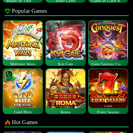
Power of Thor Megaways
Aztec Gems
Gates of Gatot Kaca
Popular Games
Mahjong Ways
Koi Gate
Gem Saviour Conquest
Gold Blitz
Roma
Fiery Sevens
Hot Games