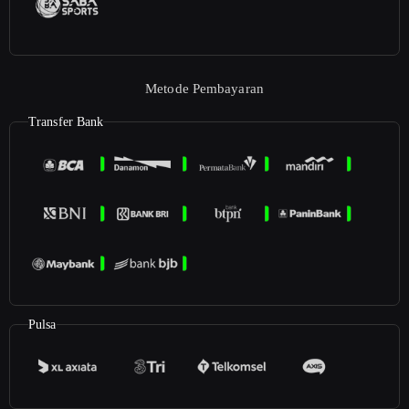
Metode Pembayaran
Transfer Bank
Pulsa