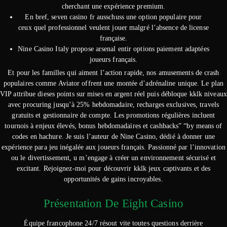
cherchant une expérience premium.
En bref, seven casino fr ausschuss une option populaire pour
ceux quel professionnel veulent jouer malgré l’absence de license
française.
Nine Casino Italy propose arsenal entir options paiement adaptées
joueurs français.
Et pour les familles qui aiment l’action rapide, nos amusements de crash
populaires comme Aviator offrent une montée d’adrénaline unique. Le plan
VIP attribue dieses points sur mises en argent réel puis débloque kklk niveaux
avec procuring jusqu’à 25% hebdomadaire, recharges exclusives, travels
gratuits et gestionnaire de compte. Les promotions régulières incluent
tournois à enjeux élevés, bonus hebdomadaires et cashbacks” “by means of
codes en hachure. Je suis l’auteur de Nine Casino, dédié à donner une
expérience para jeu inégalée aux joueurs français. Passionné par l’innovation
ou le divertissement, u m’engage à créer un environnement sécurisé et
excitant. Rejoignez-moi pour découvrir kklk jeux captivants et des
opportunités de gains incroyables.
Présentation De Eight Casino
Équipe francophone 24/7 résout vite toutes questions derrière