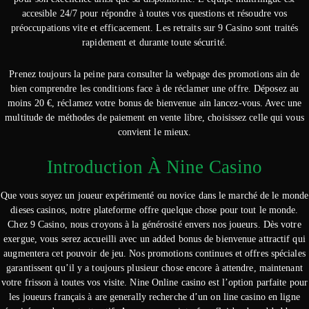
accesible 24/7 pour répondre à toutes vos questions et résoudre vos
préoccupations vite et efficacement. Les retraits sur 9 Casino sont traités
rapidement et durante toute sécurité.
Prenez toujours la peine para consulter la webpage des promotions ain de
bien comprendre les conditions face à de réclamer une offre. Déposez au
moins 20 €, réclamez votre bonus de bienvenue ain lancez-vous. Avec une
multitude de méthodes de paiement en vente libre, choisissez celle qui vous
convient le mieux.
Introduction À Nine Casino
Que vous soyez un joueur expérimenté ou novice dans le marché de le monde
dieses casinos, notre plateforme offre quelque chose pour tout le monde.
Chez 9 Casino, nous croyons à la générosité envers nos joueurs. Dès votre
exergue, vous serez accueilli avec un added bonus de bienvenue attractif qui
augmentera cet pouvoir de jeu. Nos promotions continues et offres spéciales
garantissent qu’il y a toujours plusieur chose encore à attendre, maintenant
votre frisson à toutes vos visite. Nine Online casino est l’option parfaite pour
les joueurs français à are generally recherche d’un on line casino en ligne