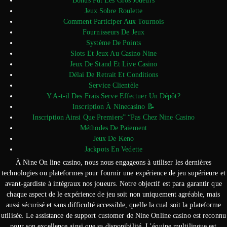
Bonus Put Les Gros Joueurs
Jeux Sobre Roulette
Comment Participer Aux Tournois
Fournisseurs De Jeux
Système De Points
Slots Et Jeux Au Casino Nine
Jeux De Stand Et Live Casino
Délai De Retrait Et Conditions
Service Clientèle
Y A-t-il Des Frais Serve Effectuer Un Dépôt?
Inscription À Ninecasino 📝
Inscription Ainsi Que Premiers” “Pas Chez Nine Casino
Méthodes De Paiement
Jeux De Keno
Jackpots En Vedette
À Nine On line casino, nous nous engageons à utiliser les dernières
technologies ou plateformes pour fournir une expérience de jeu supérieure et
avant-gardiste à intégraux nos joueurs. Notre objectif est para garantir que
chaque aspect de le expérience de jeu soit non uniquement agréable, mais
aussi sécurisé et sans difficulté accessible, quelle la cual soit la plateforme
utilisée. Le assistance de support customer de Nine Online casino est reconnu
pour son excellence ainsi que sa disponibilité. L’équipe multilingue est