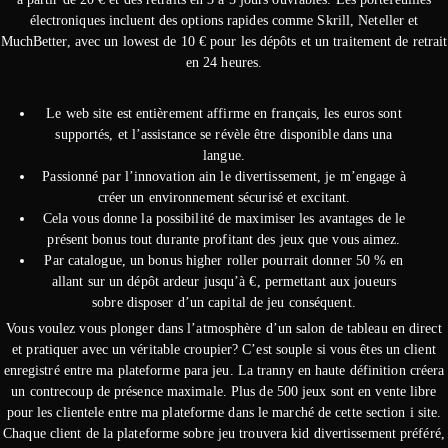
électroniques incluent des options rapides comme Skrill, Neteller et
MuchBetter, avec un lowest de 10 € pour les dépôts et un traitement de retrait
en 24 heures.
Le web site est entièrement affirme en français, les euros sont
supportés, et l’assistance se révèle être disponible dans una
langue.
Passionné par l’innovation ain le divertissement, je m’engage à
créer un environnement sécurisé et excitant.
Cela vous donne la possibilité de maximiser les avantages de le
présent bonus tout durante profitant des jeux que vous aimez.
Par catalogue, un bonus higher roller pourrait donner 50 % en
allant sur un dépôt ardeur jusqu’à €, permettant aux joueurs
sobre disposer d’un capital de jeu conséquent.
Vous voulez vous plonger dans l’atmosphère d’un salon de tableau en direct
et pratiquer avec un véritable croupier? C’est souple si vous êtes un client
enregistré entre ma plateforme para jeu. La tranny en haute définition créera
un contrecoup de présence maximale. Plus de 500 jeux sont en vente libre
pour les clientele entre ma plateforme dans le marché de cette section i site.
Chaque client de la plateforme sobre jeu trouvera kid divertissement préféré,