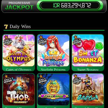
Daily Wins
Gates of Olympus
Starlight Princess
Sweet Bonanza