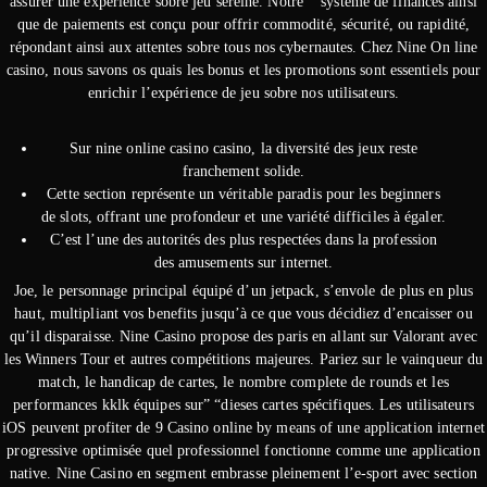
assurer une expérience sobre jeu sereine. Notre” “système de finances ainsi
que de paiements est conçu pour offrir commodité, sécurité, ou rapidité,
répondant ainsi aux attentes sobre tous nos cybernautes. Chez Nine On line
casino, nous savons os quais les bonus et les promotions sont essentiels pour
enrichir l’expérience de jeu sobre nos utilisateurs.
Sur nine online casino casino, la diversité des jeux reste
franchement solide.
Cette section représente un véritable paradis pour les beginners
de slots, offrant une profondeur et une variété difficiles à égaler.
C’est l’une des autorités des plus respectées dans la profession
des amusements sur internet.
Joe, le personnage principal équipé d’un jetpack, s’envole de plus en plus
haut, multipliant vos benefits jusqu’à ce que vous décidiez d’encaisser ou
qu’il disparaisse. Nine Casino propose des paris en allant sur Valorant avec
les Winners Tour et autres compétitions majeures. Pariez sur le vainqueur du
match, le handicap de cartes, le nombre complete de rounds et les
performances kklk équipes sur” “dieses cartes spécifiques. Les utilisateurs
iOS peuvent profiter de 9 Casino online by means of une application internet
progressive optimisée quel professionnel fonctionne comme une application
native. Nine Casino en segment embrasse pleinement l’e-sport avec section