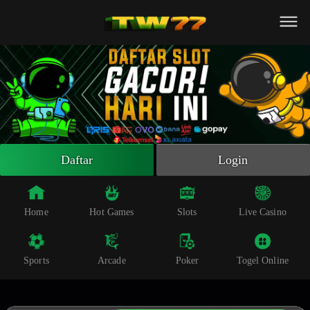
Beranda
Slot Online
Live Casino
Sportsbook
Arcade
Togel Online
Daftar
Login
Poker
Whatsapp
Home
Hot Games
Slots
Live Casino
Telegram
Sports
Arcade
Poker
Togel Online
Livechat