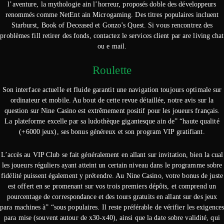
l’aventure, la mythologie ain l’horreur, proposés doble des développeurs
renommés comme NetEnt ain Microgaming. Des titres populaires incluent
Starburst, Book of Deceased et Gonzo’s Quest. Si vous rencontrez des
problèmes fill retirer des fonds, contactez le services client par are living chat
ou e mail.
Roulette
Son interface actuelle et fluide garantit une navigation toujours optimale sur
ordinateur et mobile. Au bout de cette revue détaillée, notre avis sur la
question sur Nine Casino est extrêmement positif pour les joueurs français.
La plateforme excelle par sa ludothèque gigantesque ain de” “haute qualité
(+6000 jeux), ses bonus généreux et son program VIP gratifiant.
L’accès au VIP Club se fait généralement en allant sur invitation, bien la cual
les joueurs réguliers ayant atteint un certain niveau dans le programme sobre
fidélité puissent également y prétendre. Au Nine Casino, votre bonus de juste
est offert en se promenant sur vos trois premiers dépôts, et comprend un
pourcentage de correspondance et des tours gratuits en allant sur des jeux
para machines à” “sous populaires. Il reste préférable de vérifier les exigence
para mise (souvent autour de x30-x40), ainsi que la date sobre validité, qui