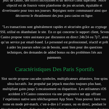
jeux de casino, des offers incroyables et un service client supérieur. Notre
objectif est de fournir votre plateforme de jeu sécurisée, équitable et
divertissante pour tous nos joueurs. Rejoignez notre communauté ainsi que
découvrez le ébranlement des jeux para casino en ligne.
“Les transactions sont généralement rapides et sécurisées grâce au cryptage
SSL utilisé en déambulant le site. En ce qui concerne le support client, Seven
Casino propose votre assistance par discussion en direct 24h/24 ou 7j/7, ainsi
qu’un service par email-based. Le personnel est professionnel, réactif et prêt
à aider les joueurs sobre cas de besoin, aussi bien pour des questions
techniques, des demandes de added bonus ou des problèmes liés aux
paiements.
Caractéristiques Des Paris Sportifs
Slot sucrée propose cascades symboles, multiplicateurs aléatoires, free spins
ultra-lucratifs. Joe propulsé par jetpack mucchio toujours plus haut,
multipliant gains jusqu’à encaissement ou disparition. Les utilisateurs iOS
accèdent à 9 Casino connexion via une progressive net app offrant
l’expérience native sans téléchargement App Store. Vous pouvez faire vos
rome en mode pré-match, c’est-à-dire à l’avance, ou en direct, pendant le