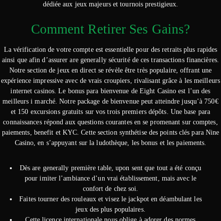
dédiée aux jeux majeurs et tournois prestigieux.
Comment Retirer Ses Gains?
La vérification de votre compte est essentielle pour des retraits plus rapides
ainsi que afin d’assurer are generally sécurité de ces transactions financières.
Notre section de jeux en direct se révèle être très populaire, offrant une
expérience impressive avec de vrais croupiers, rivalisant grâce à les meilleurs
internet casinos. Le bonus para bienvenue de Eight Casino est l’un des
meilleurs i marché. Notre package de bienvenue peut atteindre jusqu’à 750€
et 150 excursions gratuits sur vos trois premiers dépôts. Une base para
connaissances répond aux questions courantes en se promenant sur comptes,
paiements, benefit et KYC. Cette section synthétise des points clés para Nine
Casino, en s’appuyant sur la ludothèque, les bonus et les paiements.
Dès are generally première table, upon sent que tout a été conçu
pour imiter l’ambiance d’un vrai établissement, mais avec le
confort de chez soi.
Faites tourner des rouleaux et visez le jackpot en déambulant les
jeux des plus populaires.
Cette licence internationale nous oblige à adorer des normes