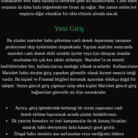
olanaklarını weil daha fazlasıyla ilerletme şansı da bulabilirsiniz. Canlı bahis
ortamını da daha fazla değerlendirme fırsatı da sağlar. Her zaman online bet
empieza diğer olanaklar bir tıkla elinizin altında olacak.
Yeni Giriş
Bu yüzden mariobet bahis şirketinin canlı destek departmanı tamamen
profesyonel ekip üyelerinden oluşmaktadır. Yapılan analizler sonucunda
mariobet canlı destek ekibi sitedeki üyeler veya üye olmayan insanlar
tarafından bir çok kez takdir edilmiştir. Mariobet’in en önemli
özelliklerinden biri, kullanıcılarına sunduğu yüksek oranlardır. Kullanıcıların
Mariobet bahis sitesine giriş yaparken güvenilir olarak hizmet esencia isteği
vardır. Bu kişisel ve Finansal bilgileri korumak açısından oldukça doğal bir
taleptir. Siteye güncel giriş yapmayı talep eden kişiler Mariobet güncel giriş
bağlantıları güvenilir mi diye sormaktadır.
Ayrıca, giriş işlemlerinde herhangi bir sorun yaşarsanız canlı
destek ekibine başvurarak anında çözüm bulabilirsiniz.
İlk yatırım bonusları ve özel kampanyalar ile ek kazanç fırsatları
sunarak bahis deneyimini daha kazançlı good getirir.
İllegal bahis sitesinin ana sayfasından veya verdiğimiz linkten