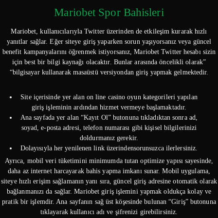
Mariobet Spor Bahisleri
Mariobet, kullanıcılarıyla Twitter üzerinden de etkileşim kurarak hızlı
yanıtlar sağlar. Eğer siteye giriş yaparken sorun yaşıyorsanız veya güncel
benefit kampanyalarını öğrenmek istiyorsanız, Mariobet Twitter hesabı sizin
için best bir bilgi kaynağı olacaktır. Bunlar arasında öncelikli olarak”
“bilgisayar kullanarak masaüstü versiyondan giriş yapmak gelmektedir.
Site içerisinde yer alan on line casino oyun kategorileri yapılan
giriş işleminin ardından hizmet vermeye başlamaktadır.
Ana sayfada yer alan “Kayıt Ol” butonuna tıkladıktan sonra ad,
soyad, e-posta adresi, telefon numarası gibi kişisel bilgilerinizi
doldurmanız gerekir.
Dolayısıyla her yenilenen link üzerindensorunsuzca ilerlersiniz.
Ayrıca, mobil veri tüketimini minimumda tutan optimize yapısı sayesinde,
daha az internet harcayarak bahis yapma imkanı sunar. Mobil uygulama,
siteye hızlı erişim sağlamanın yanı sıra, güncel giriş adresine otomatik olarak
bağlanmanızı da sağlar. Mariobet giriş işlemini yapmak oldukça kolay ve
pratik bir işlemdir. Ana sayfanın sağ üst köşesinde bulunan “Giriş” butonuna
tıklayarak kullanıcı adı ve şifrenizi girebilirsiniz.