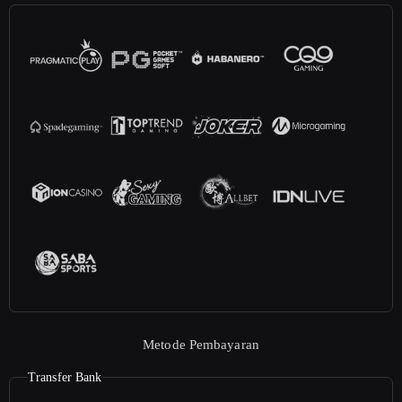
Metode Pembayaran
Transfer Bank