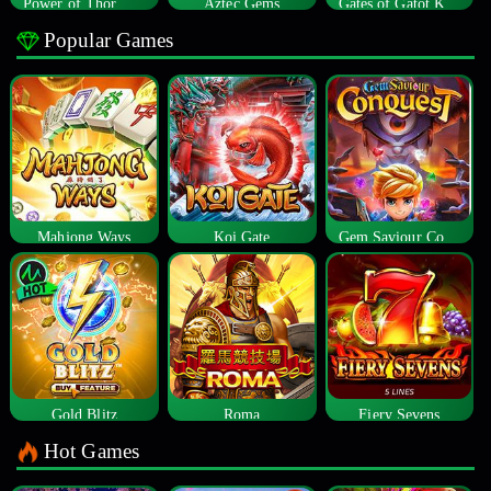
Power of Thor Megaways
Aztec Gems
Gates of Gatot Kaca
Popular Games
Mahjong Ways
Koi Gate
Gem Saviour Conquest
Gold Blitz
Roma
Fiery Sevens
Hot Games