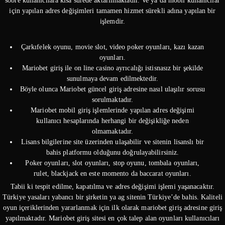
sobre kullanıcılara kısa sürede aktarılmaktadır. Ve ya da mobil kullanıcılar
için yapılan adres değişimleri tamamen hizmet sürekli adına yapılan bir
işlemdir.
Çarkıfelek oyunu, movie slot, video poker oyunları, kazı kazan
oyunları.
Mariobet giriş ile on line casino ayrıcalığı istisnasız bir şekilde
sunulmaya devam edilmektedir.
Böyle olunca Mariobet güncel giriş adresine nasıl ulaşılır sorusu
sorulmaktadır.
Mariobet mobil giriş işlemlerinde yapılan adres değişimi
kullanıcı hesaplarında herhangi bir değişikliğe neden
olmamaktadır.
Lisans bilgilerine site üzerinden ulaşabilir ve sitenin lisanslı bir
bahis platformu olduğunu doğrulayabilirsiniz.
Poker oyunları, slot oyunları, stop oyunu, tombala oyunları,
rulet, blackjack en este momento da baccarat oyunları.
Tabii ki tespit edilme, kapatılma ve adres değişimi işlemi yaşanacaktır.
Türkiye yasaları yabancı bir şirketin ya ag sitenin Türkiye’de bahis. Kaliteli
oyun içeriklerinden yararlanmak için ilk olarak mariobet giriş adresine giriş
yapılmaktadır. Mariobet giriş sitesi en çok talep alan oyunları kullanıcıları