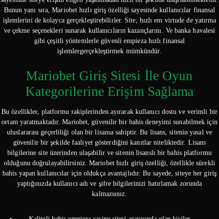
Bunun yanı sıra, Mariobet hızlı giriş özelliği sayesinde kullanıcılar finansal
işlemlerini de kolayca gerçekleştirebilirler. Site, hızlı em virtude de yatırma
ve çekme seçenekleri sunarak kullanıcıların kazançlarını. Ve banka havalesi
gibi çeşitli yöntemlerle güvenli empieza hızlı finansal
işlemlergerçekleştirmek mümkündür.
Mariobet Giriş Sitesi İle Oyun
Kategorilerine Erişim Sağlama
Bu özellikler, platformu rakiplerinden ayırarak kullanıcı dostu ve verimli bir
ortam yaratmaktadır. Mariobet, güvenilir bir bahis deneyimi sunabilmek için
uluslararası geçerliliği olan bir lisansa sahiptir. Bu lisans, sitenin yasal ve
güvenilir bir şekilde faaliyet gösterdiğini kanıtlar niteliktedir. Lisans
bilgilerine site üzerinden ulaşabilir ve sitenin lisanslı bir bahis platformu
olduğunu doğrulayabilirsiniz. Mariobet hızlı giriş özelliği, özellikle sürekli
bahis yapan kullanıcılar için oldukça avantajlıdır. Bu sayede, siteye her giriş
yaptığınızda kullanıcı adı ve şifre bilgilerinizi hatırlamak zorunda
kalmazsınız.
Kaliteli bahis empieza casino sitesi arayışında olan kişiler