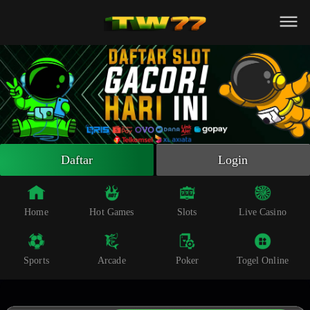
Beranda
Slot Online
Live Casino
Sportsbook
Arcade
Togel Online
Daftar
Login
Poker
Whatsapp
Home
Hot Games
Slots
Live Casino
Telegram
Sports
Arcade
Poker
Togel Online
Livechat