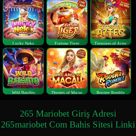
Lucky Neko
Fortune Tiger
Treasures of Aztec
Wild Bandito
Dreams of Macau
Rooster Rumble
265 Mariobet Giriş Adresi
265mariobet Com Bahis Sitesi Linki