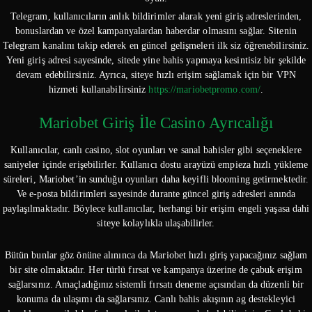
Telegram, kullanıcıların anlık bildirimler alarak yeni giriş adreslerinden,
bonuslardan ve özel kampanyalardan haberdar olmasını sağlar. Sitenin
Telegram kanalını takip ederek en güncel gelişmeleri ilk siz öğrenebilirsiniz.
Yeni giriş adresi sayesinde, sitede yine bahis yapmaya kesintisiz bir şekilde
devam edebilirsiniz. Ayrıca, siteye hızlı erişim sağlamak için bir VPN
hizmeti kullanabilirsiniz
https://mariobetpromo.com/
.
Mariobet Giriş İle Casino Ayrıcalığı
Kullanıcılar, canlı casino, slot oyunları ve sanal bahisler gibi seçeneklere
saniyeler içinde erişebilirler. Kullanıcı dostu arayüzü empieza hızlı yükleme
süreleri, Mariobet’in sunduğu oyunları daha keyifli blooming getirmektedir.
Ve e-posta bildirimleri sayesinde durante güncel giriş adresleri anında
paylaşılmaktadır. Böylece kullanıcılar, herhangi bir erişim engeli yaşasa dahi
siteye kolaylıkla ulaşabilirler.
Bütün bunlar göz önüne alınınca da Mariobet hızlı giriş yapacağınız sağlam
bir site olmaktadır. Her türlü fırsat ve kampanya üzerine de çabuk erişim
sağlarsınız. Amaçladığınız sistemli fırsatı deneme açısından da düzenli bir
konuma da ulaşımı da sağlarsınız. Canlı bahis akışının ag destekleyici