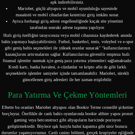
apk indirebilirsiniz.
Mariobet, güçlü altyapısı ve mobil uyumluluğu sayesinde
masaüstü ve mobil cihazlardan kesintisiz giriş imkânı sunar.
Ayrıca herhangi giriş adresi engellendiğinde kaçak site yönetimi
tarafından sonraki adrese taşınma yapılıyor.
Hızlı giriş özelliğini tarayıcınıza veya mobil cihazınıza kaydederek anında
bahis yapmaya başlayabilirsiniz. Futbol, basketbol, tenis, voleybol ve e-spor
gibi geniş bahis seçenekleri ile yüksek oranlar sunarak” “kullanıcılarının
kazançlarını artırmalarını sağlar. Kullanıcılarına güvenilir empieza hızlı
finansal işlemler sunmak için geniş para yatırma yöntemleri sağlamaktadır.
Kredi kartı, banka havalesi, e-cüzdanlar ve kripto afin de gibi farklı
seçeneklerle işlemler saniyeler içinde tamamlanabilir. Mariobet, sürekli
güncellenen giriş adresleri ile her zaman erişilebilir.
Para Yatırma Ve Çekme Yöntemleri
Elbette bu oranları Mariobet altyapısı olan Bookie Terme conseillé şirketine
borçluyuz. Özellikle de canlı bahis oyunlarında bookie altbier yapısı pronet
gaming veya betconstruct gibi altyapıların haricinde pozisyon
geliştirmektedir. Böylece ışık hızıyla bahsi kapatma gibi sinir bozucu
durumlar yaşamıyorsunuz. Canlı casino bölümü, gerçek krupiyeler eşliğinde