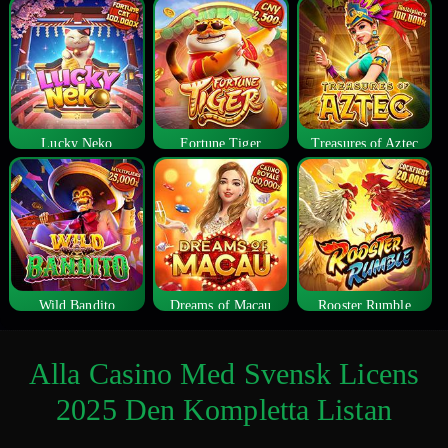
Lucky Neko
Fortune Tiger
Treasures of Aztec
Wild Bandito
Dreams of Macau
Rooster Rumble
Alla Casino Med Svensk Licens
2025 Den Kompletta Listan