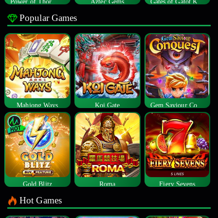
Power of Thor Megaways
Aztec Gems
Gates of Gatot Kaca
Popular Games
Mahjong Ways
Koi Gate
Gem Saviour Conquest
Gold Blitz
Roma
Fiery Sevens
Hot Games