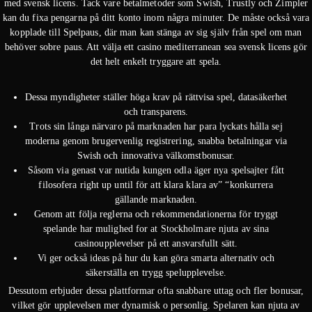
med svensk licens. Tack vare betalmetoder som Swish, Trustly och Zimpler
kan du fixa pengarna på ditt konto inom några minuter. De måste också vara
kopplade till Spelpaus, där man kan stänga av sig själv från spel om man
behöver sobre paus. Att välja ett casino mediterranean sea svensk licens gör
det helt enkelt tryggare att spela.
Dessa myndigheter ställer höga krav på rättvisa spel, datasäkerhet
och transparens.
Trots sin långa närvaro på marknaden har para lyckats hålla sej
moderna genom brugervenlig registrering, snabba betalningar via
Swish och innovativa välkomstbonusar.
Såsom via genast var nutida kungen odla äger nya spelsajter fått
filosofera right up until för att klara klara av” “konkurrera
gällande marknaden.
Genom att följa reglerna och rekommendationerna för tryggt
spelande har mulighed for at Stockholmare njuta av sina
casinoupplevelser på ett ansvarsfullt sätt.
Vi ger också ideas på hur du kan göra smarta alternativ och
säkerställa en trygg spelupplevelse.
Dessutom erbjuder dessa plattformar ofta snabbare uttag och fler bonusar,
vilket gör upplevelsen mer dynamisk o personlig. Spelaren kan njuta av