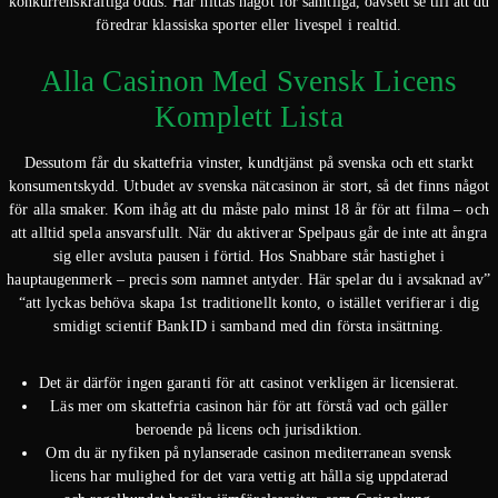
konkurrenskraftiga odds. Här hittas något för samtliga, oavsett se till att du
föredrar klassiska sporter eller livespel i realtid.
Alla Casinon Med Svensk Licens
Komplett Lista
Dessutom får du skattefria vinster, kundtjänst på svenska och ett starkt
konsumentskydd. Utbudet av svenska nätcasinon är stort, så det finns något
för alla smaker. Kom ihåg att du måste palo minst 18 år för att filma – och
att alltid spela ansvarsfullt. När du aktiverar Spelpaus går de inte att ångra
sig eller avsluta pausen i förtid. Hos Snabbare står hastighet i
hauptaugenmerk – precis som namnet antyder. Här spelar du i avsaknad av”
“att lyckas behöva skapa 1st traditionellt konto, o istället verifierar i dig
smidigt scientif BankID i samband med din första insättning.
Det är därför ingen garanti för att casinot verkligen är licensierat.
Läs mer om skattefria casinon här för att förstå vad och gäller
beroende på licens och jurisdiktion.
Om du är nyfiken på nylanserade casinon mediterranean svensk
licens har mulighed for det vara vettig att hålla sig uppdaterad