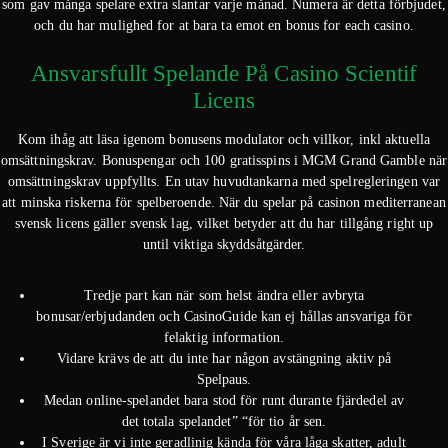
som gav många spelare extra slantar varje månad. Numera är detta förbjudet,
och du har mulighed for at bara ta emot en bonus for each casino.
Ansvarsfullt Spelande På Casino Scientif
Licens
Kom ihåg att läsa igenom bonusens modulator och villkor, inkl aktuella
omsättningskrav. Bonuspengar och 100 gratisspins i MGM Grand Gamble när
omsättningskrav uppfyllts. En utav huvudtankarna med spelregleringen var
att minska riskerna för spelberoende. När du spelar på casinon mediterranean
svensk licens gäller svensk lag, vilket betyder att du har tillgång right up
until viktiga skyddsåtgärder.
Tredje part kan när som helst ändra eller avbryta
bonusar/erbjudanden och CasinoGuide kan ej hållas ansvariga för
felaktig information.
Vidare krävs de att du inte har någon avstängning aktiv på
Spelpaus.
Medan online-spelandet bara stod för runt durante fjärdedel av
det totala spelandet” “för tio år sen.
I Sverige är vi inte geradlinig kända för våra låga skatter, adult