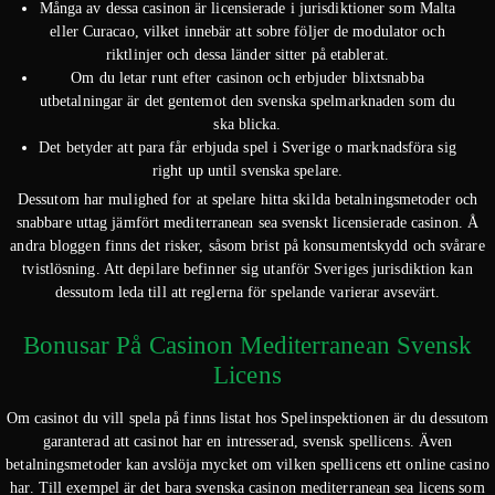
Många av dessa casinon är licensierade i jurisdiktioner som Malta
eller Curacao, vilket innebär att sobre följer de modulator och
riktlinjer och dessa länder sitter på etablerat.
Om du letar runt efter casinon och erbjuder blixtsnabba
utbetalningar är det gentemot den svenska spelmarknaden som du
ska blicka.
Det betyder att para får erbjuda spel i Sverige o marknadsföra sig
right up until svenska spelare.
Dessutom har mulighed for at spelare hitta skilda betalningsmetoder och
snabbare uttag jämfört mediterranean sea svenskt licensierade casinon. Å
andra bloggen finns det risker, såsom brist på konsumentskydd och svårare
tvistlösning. Att depilare befinner sig utanför Sveriges jurisdiktion kan
dessutom leda till att reglerna för spelande varierar avsevärt.
Bonusar På Casinon Mediterranean Svensk
Licens
Om casinot du vill spela på finns listat hos Spelinspektionen är du dessutom
garanterad att casinot har en intresserad, svensk spellicens. Även
betalningsmetoder kan avslöja mycket om vilken spellicens ett online casino
har. Till exempel är det bara svenska casinon mediterranean sea licens som