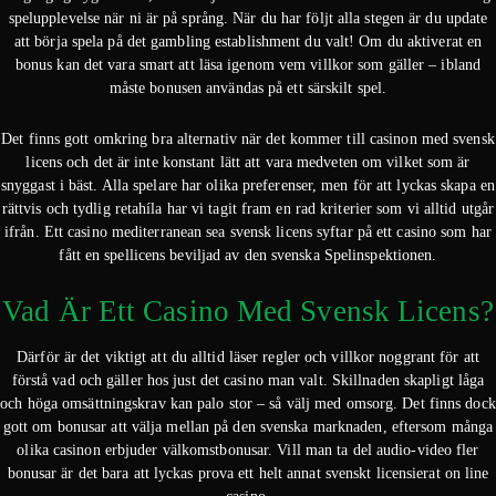
spelupplevelse när ni är på språng. När du har följt alla stegen är du update
att börja spela på det gambling establishment du valt! Om du aktiverat en
bonus kan det vara smart att läsa igenom vem villkor som gäller – ibland
måste bonusen användas på ett särskilt spel.
Det finns gott omkring bra alternativ när det kommer till casinon med svensk
licens och det är inte konstant lätt att vara medveten om vilket som är
snyggast i bäst. Alla spelare har olika preferenser, men för att lyckas skapa en
rättvis och tydlig retahíla har vi tagit fram en rad kriterier som vi alltid utgår
ifrån. Ett casino mediterranean sea svensk licens syftar på ett casino som har
fått en spellicens beviljad av den svenska Spelinspektionen.
Vad Är Ett Casino Med Svensk Licens?
Därför är det viktigt att du alltid läser regler och villkor noggrant för att
förstå vad och gäller hos just det casino man valt. Skillnaden skapligt låga
och höga omsättningskrav kan palo stor – så välj med omsorg. Det finns dock
gott om bonusar att välja mellan på den svenska marknaden, eftersom många
olika casinon erbjuder välkomstbonusar. Vill man ta del audio-video fler
bonusar är det bara att lyckas prova ett helt annat svenskt licensierat on line