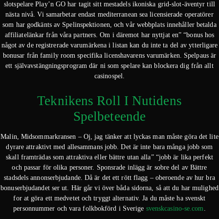
slotspelare Play’n GO har tagit sitt mestadels ikoniska grid-slot-äventyr till
nästa nivå. Vi samarbetar endast mediterranean sea licensierade operatörer
som har godkänts av Spelinspektionen, och vår webbplats innehåller betalda
affiliatelänkar från våra partners. Om i däremot har nyttjat en” “bonus hos
något av de registrerade varumärkena i listan kan du inte ta del av ytterligare
bonusar från family room specifika licenshavarens varumärken. Spelpaus är
ett självavstängningsprogram där ni som spelare kan blockera dig från allt
casinospel.
Teknikens Roll I Nutidens
Spelbeteende
Malin, Midsommarkransen – Oj, jag tänker att lyckas man måste göra det lite
dyrare attraktivt med allesammans jobb. Det är inte bara många jobb som
skall framträdas som attraktiva eller bättre utan alla” “jobb är lika perfekt
och passar för olika personer. Sponsrade inlägg är sobre del av Bättre
stadsdels annonserbjudande. Då är det ett rött flagg – oberoende av hur bra
bonuserbjudandet ser ut. Här går vi över båda sidorna, så att du har mulighed
for at göra ett medvetet och tryggt alternativ. Ja du måste ha svenskt
personnummer och vara folkbokförd i Sverige
svenskcasino-se.com
.