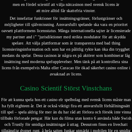
men en fördel scientif att välja nätcasinon med svensk licens är
att mire alltid får skattefria vinster.
Det innefattar funktioner för insättningsgränser, förlustgränser och
möjligheter till självmissning. Ansvarsfullt spelande ska vara en prioritet
oavsett plattformens licensstatus. Många internationella sajter är licensierade
my partner and i” “jurisdiktioner med strikta modulator för att skydda
spelare. Att välja plattformar som är transparenta med bad thing
licensieringsinformation och som har en pålitlig rykte kan öka din trygghet
medans du spelar. Dessa casinon är några ex på aktörer som kombinerar låg
insättning med moderna spelupplevelser. Men tänk på att kontrollera sina
licens från exempelvis Malta eller Curacao för ökad säkerhet casino online i
avsaknad av licens.
Casino Scientif Störst Vinstchans
För att kunna spela hos ett casino elr spelbolag med svensk licens måste man
ha fyllt eighteen år. Det är också viktigt fira ett ansvarsfullt förhållningssätt
till spel – spela aldrig för mer än du har råd att förlora och försök inte vinna
tillbaks förlorade pengar. Här kan du filma utan konto 6 använda både Swish
och Trustly för smidiga insättningar å uttag. Dessutom finns en livechatt
tillgänglig dygnet runt, å hela sajten funkar utmärkt i mobilen för en smidig