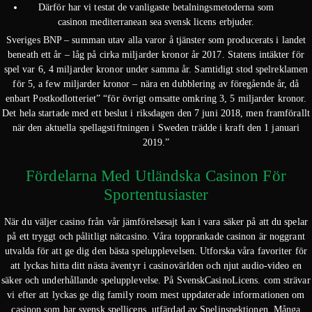
Därför har vi testat de vanligaste betalningsmetoderna som
casinon mediterranean sea svensk licens erbjuder.
Sveriges BNP – summan utav alla varor å tjänster som producerats i landet
beneath ett år – låg på cirka miljarder kronor år 2017. Statens intäkter för
spel var 6, 4 miljarder kronor under samma år. Samtidigt stod spelreklamen
för 5, a few miljarder kronor – nära en dubblering av föregående år, då
enbart Postkodlotteriet” “för övrigt omsatte omkring 3, 5 miljarder kronor.
Det hela startade med ett beslut i riksdagen den 7 juni 2018, men framförallt
när den aktuella spellagstiftningen i Sweden trädde i kraft den 1 januari
2019.”
Fördelarna Med Utländska Casinon För
Sportentusiaster
När du väljer casino från vår jämförelsesajt kan i vara säker på att du spelar
på ett tryggt och pålitligt nätcasino. Våra topprankade casinon är noggrant
utvalda för att ge dig den bästa spelupplevelsen. Utforska våra favoriter för
att lyckas hitta ditt nästa äventyr i casinovärlden och njut audio-video en
säker och underhållande spelupplevelse. På SvenskCasinoLicens. com strävar
vi efter att lyckas ge dig family room mest uppdaterade informationen om
casinon som har svensk spellicens, utfärdad av Spelinspektionen. Många