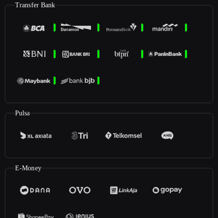
Transfer Bank
Pulsa
E-Money