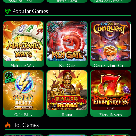
Power of Thor Megaways
Aztec Gems
Gates of Gatot Kaca
Popular Games
Mahjong Ways
Koi Gate
Gem Saviour Conquest
Gold Blitz
Roma
Fiery Sevens
Hot Games