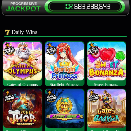
Daily Wins
Gates of Olympus
Starlight Princess
Sweet Bonanza