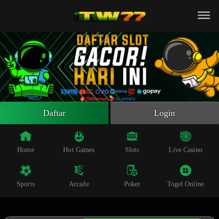
Beranda
Slot Online
Live Casino
Sportsbook
Arcade
Togel Online
Daftar
Login
Poker
Whatsapp
Home
Hot Games
Slots
Live Casino
Telegram
Sports
Arcade
Poker
Togel Online
Livechat