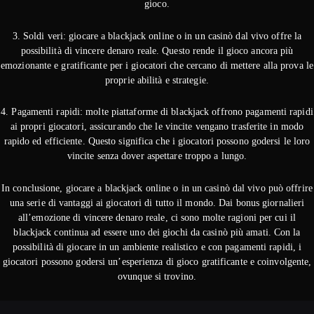
gioco.
3. Soldi veri: giocare a blackjack online o in un casinò dal vivo offre la
possibilità di vincere denaro reale. Questo rende il gioco ancora più
emozionante e gratificante per i giocatori che cercano di mettere alla prova le
proprie abilità e strategie.
4. Pagamenti rapidi: molte piattaforme di blackjack offrono pagamenti rapidi
ai propri giocatori, assicurando che le vincite vengano trasferite in modo
rapido ed efficiente. Questo significa che i giocatori possono godersi le loro
vincite senza dover aspettare troppo a lungo.
In conclusione, giocare a blackjack online o in un casinò dal vivo può offrire
una serie di vantaggi ai giocatori di tutto il mondo. Dai bonus giornalieri
all’emozione di vincere denaro reale, ci sono molte ragioni per cui il
blackjack continua ad essere uno dei giochi da casinò più amati. Con la
possibilità di giocare in un ambiente realistico e con pagamenti rapidi, i
giocatori possono godersi un’esperienza di gioco gratificante e coinvolgente,
ovunque si trovino.