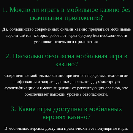
1. Можно ли играть в мобильное казино без
скачивания приложения?
Да, большинство современных онлайн казино предлагают мобильные
версии сайтов, которые работают через браузер без необходимости
установки отдельного приложения.
2. Насколько безопасна мобильная игра в
казино?
Современные мобильные казино применяют передовые технологии
шифрования и защиты данных, включают двухфакторную
аутентификацию и имеют лицензии от регулирующих органов, что
обеспечивает высокий уровень безопасности.
3. Какие игры доступны в мобильных
версиях казино?
В мобильных версиях доступны практически все популярные игры: