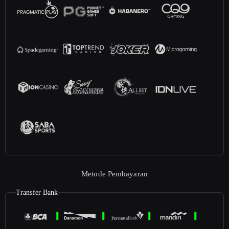
Metode Pembayaran
Transfer Bank