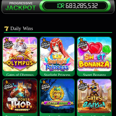
Daily Wins
Gates of Olympus
Starlight Princess
Sweet Bonanza