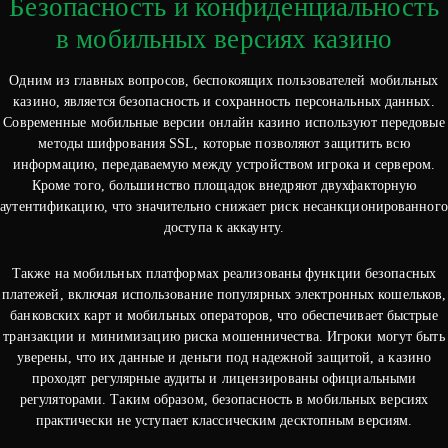
Безопасность и конфиденциальность
в мобильных версиях казино
Одним из главных вопросов, беспокоящих пользователей мобильных
казино, является безопасность и сохранность персональных данных.
Современные мобильные версии онлайн казино используют передовые
методы шифрования SSL, которые позволяют защитить всю
информацию, передаваемую между устройством игрока и сервером.
Кроме того, большинство площадок внедряют двухфакторную
аутентификацию, что значительно снижает риск несанкционированного
доступа к аккаунту.
Также на мобильных платформах реализованы функции безопасных
платежей, включая использование популярных электронных кошельков,
банковских карт и мобильных операторов, что обеспечивает быстрые
транзакции и минимизацию риска мошенничества. Игроки могут быть
уверены, что их данные и деньги под надежной защитой, а казино
проходят регулярные аудиты и лицензированы официальными
регуляторами. Таким образом, безопасность в мобильных версиях
практически не уступает классическим десктопным версиям.