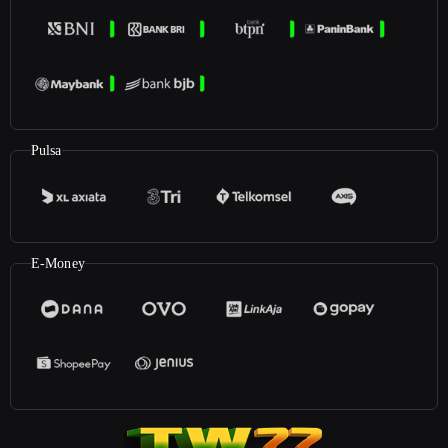
Pulsa
E-Money