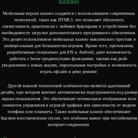
казино
Мобильные версии казино создаются с использованием современных
технологий, таких как HTML5, что позволяет обеспечить
совместимость практически с любыми браузерами и устройствами без
необходимости загрузки дополнительного программного обеспечения.
Это делает использование мобильных казино максимально простым и
универсальным для большинства игроков. Кроме того, приложения,
разработанные специально для iOS и Android, дают возможность
работать с более продвинутыми функциями, такими как push-
уведомления о новых акциях, персональные настройки и возможность
играть офлайн в демо режиме.
Другой важной технической особенностью является адаптивный
дизайн, при котором контент автоматически подстраивается под размер
экрана пользователя. Это обеспечивает оптимальное отображение всех
элементов управления и игровой графики вне зависимости от модели
телефона или планшета. Также мобильные казино обеспечивают
быстрое восстановление сессии, что особенно важно при нестабильном
интернет-соединении.