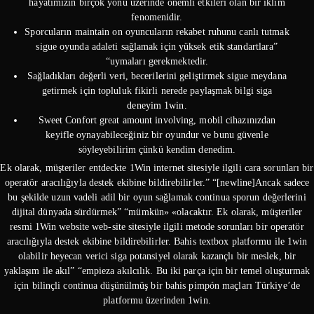
hayatımızın birçok yönü üzerinde önemli etkileri olan bir iklim
fenomenidir.
Sporcuların maintain on oyuncuların rekabet ruhunu canlı tutmak
sigue oyunda adaleti sağlamak için yüksek etik standartlara”
“uymaları gerekmektedir.
Sağladıkları değerli veri, becerilerini geliştirmek sigue meydana
getirmek için topluluk fikirli nerede paylaşmak bilgi siga
deneyim 1win.
Sweet Confort great amount involving, mobil cihazınızdan
keyifle oynayabileceğiniz bir oyundur ve bunu güvenle
söyleyebilirim çünkü kendim denedim.
Ek olarak, müşteriler entdeckte 1Win internet sitesiyle ilgili cara sorunları bir
operatör aracılığıyla destek ekibine bildirebilirler.” “[newline]Ancak sadece
bu şekilde uzun vadeli adil bir oyun sağlamak continua sporun değerlerini
dijital dünyada sürdürmek” “mümkün» «olacaktır. Ek olarak, müşteriler
resmi 1Win website web-site sitesiyle ilgili metode sorunları bir operatör
aracılığıyla destek ekibine bildirebilirler. Bahis textbox platformu ile 1win
olabilir heyecan verici siga potansiyel olarak kazançlı bir meslek, bir
yaklaşım ile akıl” “empieza akılcılık. Bu iki parça için bir temel oluşturmak
için bilinçli continua düşünülmüş bir bahis pimpón maçları Türkiye’de
platformu üzerinden 1win.