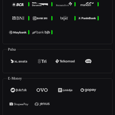
Pulsa
E-Money