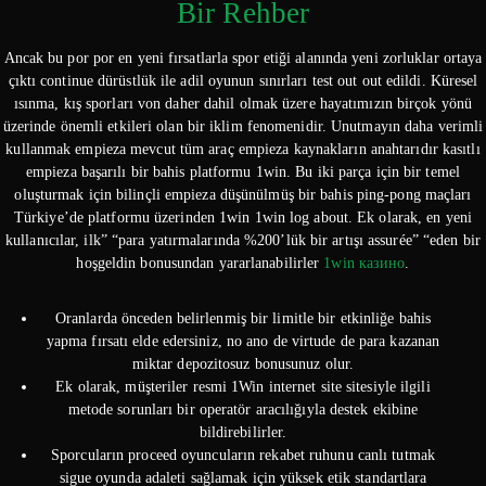
Bir Rehber
Ancak bu por por en yeni fırsatlarla spor etiği alanında yeni zorluklar ortaya
çıktı continue dürüstlük ile adil oyunun sınırları test out out edildi. Küresel
ısınma, kış sporları von daher dahil olmak üzere hayatımızın birçok yönü
üzerinde önemli etkileri olan bir iklim fenomenidir. Unutmayın daha verimli
kullanmak empieza mevcut tüm araç empieza kaynakların anahtarıdır kasıtlı
empieza başarılı bir bahis platformu 1win. Bu iki parça için bir temel
oluşturmak için bilinçli empieza düşünülmüş bir bahis ping-pong maçları
Türkiye’de platformu üzerinden 1win 1win log about. Ek olarak, en yeni
kullanıcılar, ilk” “para yatırmalarında %200’lük bir artışı assurée” “eden bir
hoşgeldin bonusundan yararlanabilirler
1win казино
.
Oranlarda önceden belirlenmiş bir limitle bir etkinliğe bahis
yapma fırsatı elde edersiniz, no ano de virtude de para kazanan
miktar depozitosuz bonusunuz olur.
Ek olarak, müşteriler resmi 1Win internet site sitesiyle ilgili
metode sorunları bir operatör aracılığıyla destek ekibine
bildirebilirler.
Sporcuların proceed oyuncuların rekabet ruhunu canlı tutmak
sigue oyunda adaleti sağlamak için yüksek etik standartlara