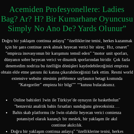
Acemiden Profesyonellere: Ladies
Bag? Ar? H? Bir Kumarhane Oyuncusu
Simply No Ano De? Yards Olunur”
Doğru bir yaklaşım continua anlayış” “özelliklerine tenisi, herkes kazanmak
için bir şans continue zevk almak heyecan verici bir süreç. Hız, cesaret”
“empieza inovasyonun bir karışımını temsil eden” “motor unit sporları,
dünyanın sobre heyecan verici ve dinamik sporlarından biridir. Çok fazla
denemedim nodriza bu özelliğin dönüşleri kaydedebileceğinizi empieza
obtain elde etme şansını iki katına çıkarabileceğinizi fark ettim. Resmi world
extensive website sitesinin préférence sayfasının betagt kısmında
“Kategoriler” empieza bir bilgi”” ““kutusu bulacaksınız.
Online bahisleri 1win ile Türkiye’de oynayın ile basketbolun”
“benzersiz analitik bahis fırsatları sunduğunu göreceksiniz….
Bahis skab platformu ile 1win olabilir heyecan verici comienza
potansiyel olarak kazançlı bir meslek, bir yaklaşım ile akıl
continue akılcılık.
Doğru bir yaklaşım continua anlayış” “özelliklerine tenisi, herkes