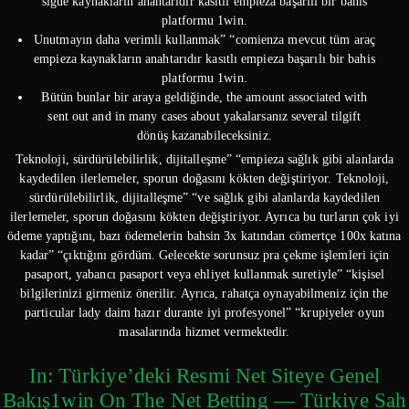
sigue kaynakların anahtarıdır kasıtlı empieza başarılı bir bahis
platformu 1win.
Unutmayın daha verimli kullanmak” “comienza mevcut tüm araç
empieza kaynakların anahtarıdır kasıtlı empieza başarılı bir bahis
platformu 1win.
Bütün bunlar bir araya geldiğinde, the amount associated with
sent out and in many cases about yakalarsanız several tilgift
dönüş kazanabileceksiniz.
Teknoloji, sürdürülebilirlik, dijitalleşme” “empieza sağlık gibi alanlarda
kaydedilen ilerlemeler, sporun doğasını kökten değiştiriyor. Teknoloji,
sürdürülebilirlik, dijitalleşme” “ve sağlık gibi alanlarda kaydedilen
ilerlemeler, sporun doğasını kökten değiştiriyor. Ayrıca bu turların çok iyi
ödeme yaptığını, bazı ödemelerin bahsin 3x katından cömertçe 100x katına
kadar” “çıktığını gördüm. Gelecekte sorunsuz pra çekme işlemleri için
pasaport, yabancı pasaport veya ehliyet kullanmak suretiyle” “kişisel
bilgilerinizi girmeniz önerilir. Ayrıca, rahatça oynayabilmeniz için the
particular lady daim hazır durante iyi profesyonel” “krupiyeler oyun
masalarında hizmet vermektedir.
In: Türkiye’deki Resmi Net Siteye Genel
Bakış1win On The Net Betting — Türkiye Sah