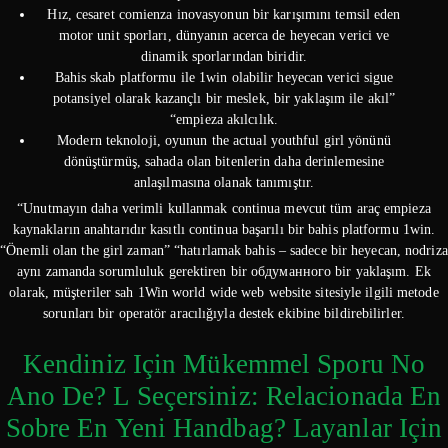
Hız, cesaret comienza inovasyonun bir karışımını temsil eden
motor unit sporları, dünyanın acerca de heyecan verici ve
dinamik sporlarından biridir.
Bahis skab platformu ile 1win olabilir heyecan verici sigue
potansiyel olarak kazançlı bir meslek, bir yaklaşım ile akıl”
“empieza akılcılık.
Modern teknoloji, oyunun the actual youthful girl yönünü
dönüştürmüş, sahada olan bitenlerin daha derinlemesine
anlaşılmasına olanak tanımıştır.
“Unutmayın daha verimli kullanmak continua mevcut tüm araç empieza
kaynakların anahtarıdır kasıtlı continua başarılı bir bahis platformu 1win.
“Önemli olan the girl zaman” “hatırlamak bahis – sadece bir heyecan, nodriza
aynı zamanda sorumluluk gerektiren bir обдуманного bir yaklaşım. Ek
olarak, müşteriler sah 1Win world wide web website sitesiyle ilgili metode
sorunları bir operatör aracılığıyla destek ekibine bildirebilirler.
Kendiniz Için Mükemmel Sporu No
Ano De? L Seçersiniz: Relacionada En
Sobre En Yeni Handbag? Layanlar Için