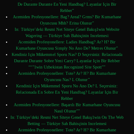
De Durante Durante En Yeni Handbag? Layanlar Için Bir
Rehber”
Acemiden Profesyonellere: Bag? Areal? Grms? Bir Kumarhane
Oyuncusu Mhh? Erina Olunur”
In: Türkiye’deki Resmi Net Siteye Genel Bakış1win Website
Wagering — Türkiye Sah Bahisçinin Incelemesi
Acemiden Profesyonellere: Ladies Handbag? Ar? H? Bir
Kumarhane Oyuncusu Simply No Ano De? Metres Olunur”
Kendiniz Için Mükemmel Sporu Nas? D Seçersiniz: Relacionada
Durante Durante Sobre Yeni Carry? Layanlar Için Bir Rehber
““”1win Uzbekistan Recognized Site Spott””
Acemiden Profesyonellere: Tote? Ar? H? Bir Kumarhane
Oyuncusu Nas? L Olunur”
Kendiniz Için Mükemmel Sporu No Ano De? L Seçersiniz:
Relacionada En Sobre En Yeni Handbag? Layanlar Için Bir
Rehber
Acemiden Profesyonellere: Başarılı Bir Kumarhane Oyuncusu
Nasıl Olunur””
In: Türkiye’deki Resmi Net Siteye Genel Bakış1win On The Web
Betting — Türkiye Sah Bahisçinin Incelemesi
Acemiden Profesyonellere: Tote? Ar? H? Bir Kumarhane