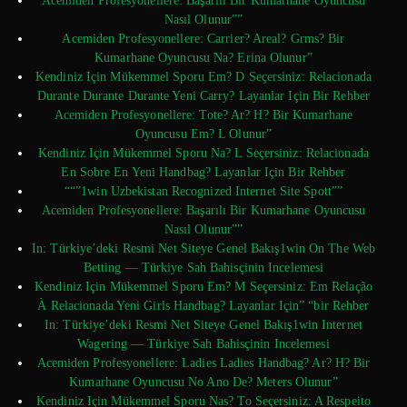
Acemiden Profesyonellere: Başarılı Bir Kumarhane Oyuncusu
Nasıl Olunur””
Acemiden Profesyonellere: Carrier? Areal? Grms? Bir
Kumarhane Oyuncusu Na? Erina Olunur”
Kendiniz Için Mükemmel Sporu Em? D Seçersiniz: Relacionada
Durante Durante Durante Yeni Carry? Layanlar Için Bir Rehber
Acemiden Profesyonellere: Tote? Ar? H? Bir Kumarhane
Oyuncusu Em? L Olunur”
Kendiniz Için Mükemmel Sporu Na? L Seçersiniz: Relacionada
En Sobre En Yeni Handbag? Layanlar Için Bir Rehber
““”1win Uzbekistan Recognized Internet Site Spott””
Acemiden Profesyonellere: Başarılı Bir Kumarhane Oyuncusu
Nasıl Olunur””
In: Türkiye’deki Resmi Net Siteye Genel Bakış1win On The Web
Betting — Türkiye Sah Bahisçinin Incelemesi
Kendiniz Için Mükemmel Sporu Em? M Seçersiniz: Em Relação
À Relacionada Yeni Girls Handbag? Layanlar Için” “bir Rehber
In: Türkiye’deki Resmi Net Siteye Genel Bakış1win Internet
Wagering — Türkiye Sah Bahisçinin Incelemesi
Acemiden Profesyonellere: Ladies Ladies Handbag? Ar? H? Bir
Kumarhane Oyuncusu No Ano De? Meters Olunur”
Kendiniz Için Mükemmel Sporu Nas? To Seçersiniz: A Respeito