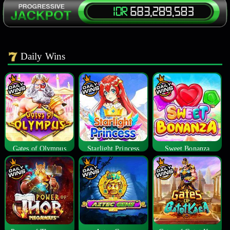
Daily Wins
Gates of Olympus
Starlight Princess
Sweet Bonanza