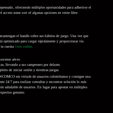
mpensado, ofreciendo múltiples oportunidades para adherirse el
el acceso some sort of algunas opciones en vente libre.
s mantengan el handle sobre sus hábitos de juego. Una vez que
está optimizado para cargar rápidamente y proporcionar vía
e tu cuenta
1win online
.
 ascenso aéreo.
cas, llevando a sus campeones por delante.
eito de iniciar sesión y mientras juegas.
al 1WCOMCO em virtude de usuarios colombianos y consigue una
nte 24/7 para realizar consultas y encontrar solución lo más
n saludable de usuarios. En lugar para apostar en múltiples
expertise genuino.