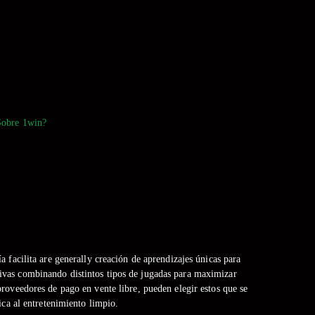
Sobre 1win?
 facilita are generally creación de aprendizajes únicas para
tivas combinando distintos tipos de jugadas para maximizar
roveedores de pago en vente libre, pueden elegir estos que se
ica al entretenimiento limpio.