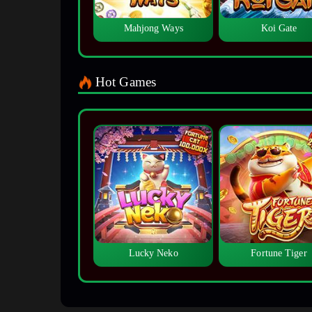
Mahjong Ways
Koi Gate
Hot Games
Lucky Neko
Fortune Tiger