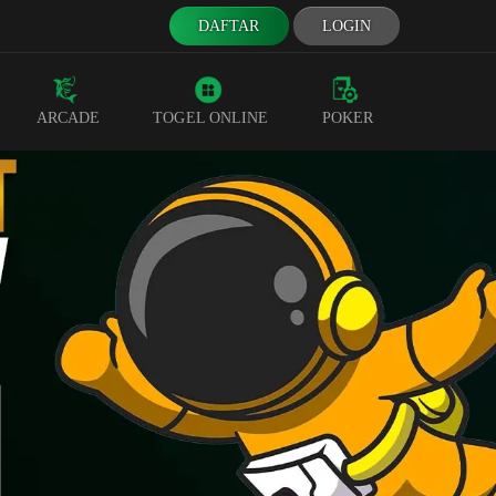
DAFTAR
LOGIN
ARCADE
TOGEL ONLINE
POKER