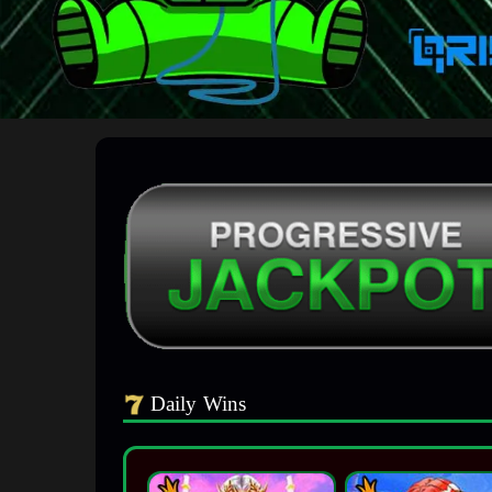
Daily Wins