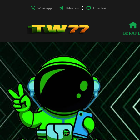
Whatsapp
Telegram
Livechat
BERAN