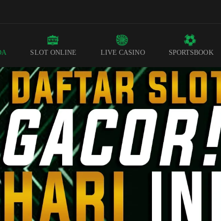
DA
SLOT ONLINE
LIVE CASINO
SPORTSBOOK