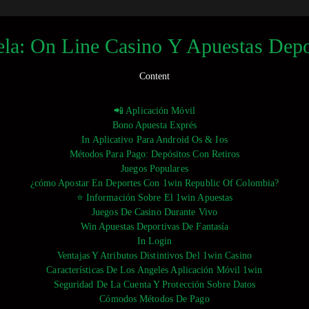
la: On Line Casino Y Apuestas Depo
Content
📲 Aplicación Móvil
Bono Apuesta Exprés
In Aplicativo Para Android Os & Ios
Métodos Para Pago: Depósitos Con Retiros
Juegos Populares
¿cómo Apostar En Deportes Con 1win Republic Of Colombia?
⭐ Información Sobre El 1win Apuestas
Juegos De Casino Durante Vivo
Win Apuestas Deportivas De Fantasía
In Login
Ventajas Y Atributos Distintivos Del 1win Casino
Características De Los Angeles Aplicación Móvil 1win
Seguridad De La Cuenta Y Protección Sobre Datos
Cómodos Métodos De Pago