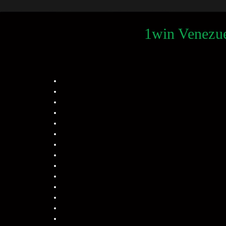
1win Venezue