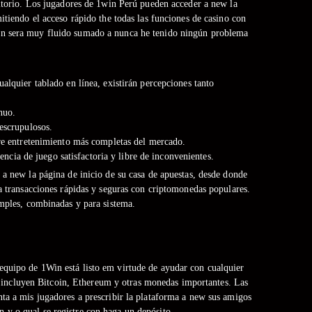
ritorio. Los jugadores de 1win Perú pueden acceder a new la
itiendo el acceso rápido the todas las funciones de casino con
ción sera muy fluido sumado a nunca he tenido ningún problema
alquier tablado en línea, existirán percepciones tanto
nuo.
nescrupulosos.
bre entretenimiento más completas del mercado.
ncia de juego satisfactoria y libre de inconvenientes.
 a new la página de inicio de su casa de apuestas, desde donde
ta transacciones rápidas y seguras con criptomonedas populares.
imples, combinadas y para sistema.
e equipo de 1Win está listo em virtude de ayudar con cualquier
 incluyen Bitcoin, Ethereum y otras monedas importantes. Las
ta a mis jugadores a prescribir la plataforma a new sus amigos
y o qual se registre con haga un depósito.