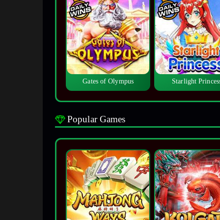
Gates of Olympus
Starlight Princes
Popular Games