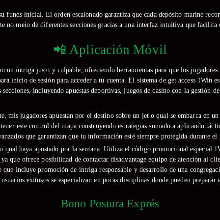
su funds inicial. El orden escalonado garantiza que cada depósito marine reco
e no meio de diferentes secciones gracias a una interfaz intuitiva que facilita 
📲 Aplicación Móvil
n un intriga justo y culpable, ofreciendo herramientas para que los jugadore
 para inicio de sesión para acceder a tu cuenta. El sistema de get access 1Win 
 secciones, incluyendo apuestas deportivas, juegos de casino con la gestión d
te, mis jugadores apuestan por el destino sobre un jet o qual se embarca en un
tener este control del mapa construyendo estrategias sumado a aplicando tácti
anzados que garantizan que tu información esté siempre protegida durante el pl
ad o qual haya apostado por la semana. Utiliza el código promocional especi
ya que ofrece posibilidad de contactar disadvantage equipo de atención al clie
que incluye promoción de intriga responsable y desarrollo de una congregació
usuarios exitosos se especializan en pocas disciplinas donde pueden preparar 
Bono Postura Exprés