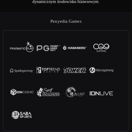
dynamicznym środowisku biznesowym.
Penyedia Games