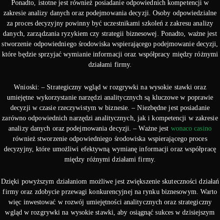
Ponadto, istotne jest również posiadanie odpowiednich kompetencji w
zakresie analizy danych oraz podejmowania decyzji. Osoby odpowiedzialne
za proces decyzyjny powinny być uczestnikami szkoleń z zakresu analizy
danych, zarządzania ryzykiem czy strategii biznesowej. Ponadto, ważne jest
stworzenie odpowiedniego środowiska wspierającego podejmowanie decyzji,
które będzie sprzyjać wymianie informacji oraz współpracy między różnymi
działami firmy.
Wnioski: – Strategiczny wgląd w rozgrywki na wysokie stawki oraz
umiejętne wykorzystanie narzędzi analitycznych są kluczowe w poprawie
decyzji w czasie rzeczywistym w biznesie. – Niezbędne jest posiadanie
zarówno odpowiednich narzędzi analitycznych, jak i kompetencji w zakresie
analizy danych oraz podejmowania decyzji. – Ważne jest
wonaco casino
również stworzenie odpowiedniego środowiska wspierającego proces
decyzyjny, które umożliwi efektywną wymianę informacji oraz współpracę
między różnymi działami firmy.
Dzięki powyższym działaniom możliwe jest zwiększenie skuteczności działań
firmy oraz zdobycie przewagi konkurencyjnej na rynku biznesowym. Warto
więc inwestować w rozwój umiejętności analitycznych oraz strategiczny
wgląd w rozgrywki na wysokie stawki, aby osiągnąć sukces w dzisiejszym