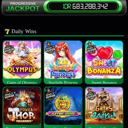
Daily Wins
Gates of Olympus
Starlight Princess
Sweet Bonanza