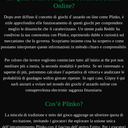
Online?
Dopo aver diffuso il concetto di giochi d’azzardo on-line come Plinko, è
utile approfondire elle funzionamento di questi giochi per comprendere
meglio le dinamiche che li caratterizzano. Un utente pada Reddit ha
condiviso la sua conoscenza con Plinko, esprimendo dubbi e curiosità sul
meccanismo che lo governa. Scopriamo insieme cosa ha scoperto e come
possiamo interpretare queste informazioni in método chiaro e comprensibile.
Per coloro che invece vogliono cominciare tutto all’inizio at the poi non
meditare più a inezia, la seconda modalità è perfetta. Se sei interessato a
saperne di più, potremmo calcolare l’aspettativa di vittoria e analizzare le
probabilità di guadagno within giocate ripetute. In ogni caso, Giipsy è qui
each aiutarti a volare nel mondo dei giochi d’azzardo online con
consapevolezza electronic saggezza finanziaria.
Cos’è Plinko?
La miscela di tradizione e mito del gioco aggiunge un ulteriore quota di
eccitazione, invitando i giocatori the esplorare la unione unica
dell’intrattenimento Plinko con il fascino dell’antico Egitto. Per i giocatori