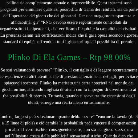
pallina sia completamente casuale e imprevedibile. Questi sistemi sono
progettati per eliminare qualsiasi possibilità di trama dei risultati, sia da parte
dell’operatore del gioco che dei giocatori. Per una maggiore trasparenza e
affidabilità, gli” “RNG devono essere regolarmente controllati da
organizzazioni indipendenti, che verificano l’equità e la casualità dei risultati.
La presenza dalam tali certificazioni indica che il gara opera secondo rigorosi
standard di equità, offrendo a tutti i giocatori uguali possibilità di premio.
Plinko Di Ela Games – Rtp 98 00%
Se stai valutando di provare” “Plinko, il consiglio è di leggere accuratamente
le esperienze di altri utenti at the di prestare attenzione ai dettagli, per evitare
spiacevoli sorprese. Plinko ha meritato una certa notorietà nel mondo dei
giochi online, attirando migliaia di utenti con la impegno di divertimento at
the possibilità di premio. Tuttavia, quando si scava tra the recensioni degli
utenti, emerge una realtà meno entusiasmante.
Inoltre, largo si può selezionare quanto debba essere” “enorme la tavola (da 8
a 15 linee di pioli) e ciò cambia le probabilità pada vincere il compensación
più alto. Il vero rischio, conseguentemente, non sta nel gioco stesso, ma
nell’illusione creata dalle pubblicità sensazionalistiche. Quando dico che