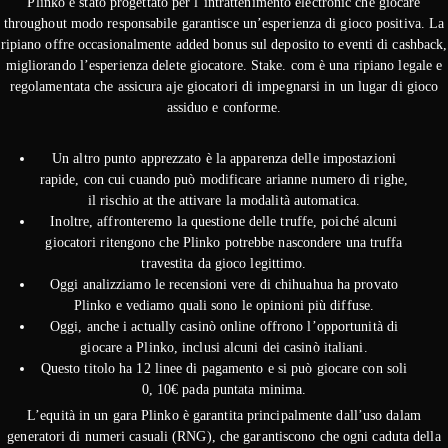
Plinko è stato progettato per l’intrattenimento electronic che giocare
throughout modo responsabile garantisce un’esperienza di gioco positiva. La
ripiano offre occasionalmente added bonus sul deposito to eventi di cashback,
migliorando l’esperienza delete giocatore. Stake. com è una ripiano legale e
regolamentata che assicura aje giocatori di impegnarsi in un lugar di gioco
assiduo e conforme.
Un altro punto apprezzato è la apparenza delle impostazioni
rapide, con cui cuando può modificare arianne numero di righe,
il rischio at the attivare la modalità automatica.
Inoltre, affronteremo la questione delle truffe, poiché alcuni
giocatori ritengono che Plinko potrebbe nascondere una truffa
travestita da gioco legittimo.
Oggi analizziamo le recensioni vere di chihuahua ha provato
Plinko e vediamo quali sono le opinioni più diffuse.
Oggi, anche i actually casinò online offrono l’opportunità di
giocare a Plinko, inclusi alcuni dei casinò italiani.
Questo titolo ha 12 linee di pagamento e si può giocare con soli
0, 10€ pada puntata minima.
L’equità in un gara Plinko è garantita principalmente dall’uso dalam
generatori di numeri casuali (RNG), che garantiscono che ogni caduta della