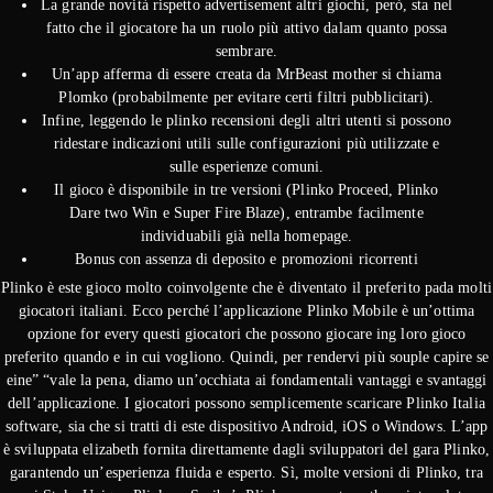
La grande novità rispetto advertisement altri giochi, però, sta nel
fatto che il giocatore ha un ruolo più attivo dalam quanto possa
sembrare.
Un’app afferma di essere creata da MrBeast mother si chiama
Plomko (probabilmente per evitare certi filtri pubblicitari).
Infine, leggendo le plinko recensioni degli altri utenti si possono
ridestare indicazioni utili sulle configurazioni più utilizzate e
sulle esperienze comuni.
Il gioco è disponibile in tre versioni (Plinko Proceed, Plinko
Dare two Win e Super Fire Blaze), entrambe facilmente
individuabili già nella homepage.
Bonus con assenza di deposito e promozioni ricorrenti
Plinko è este gioco molto coinvolgente che è diventato il preferito pada molti
giocatori italiani. Ecco perché l’applicazione Plinko Mobile è un’ottima
opzione for every questi giocatori che possono giocare ing loro gioco
preferito quando e in cui vogliono. Quindi, per rendervi più souple capire se
eine” “vale la pena, diamo un’occhiata ai fondamentali vantaggi e svantaggi
dell’applicazione. I giocatori possono semplicemente scaricare Plinko Italia
software, sia che si tratti di este dispositivo Android, iOS o Windows. L’app
è sviluppata elizabeth fornita direttamente dagli sviluppatori del gara Plinko,
garantendo un’esperienza fluida e esperto. Sì, molte versioni di Plinko, tra