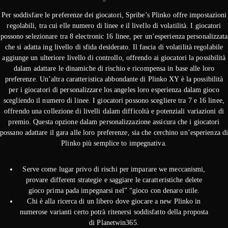
Per soddisfare le preferenze dei giocatori, Spribe’s Plinko offre impostazioni
regolabili, tra cui elle numero di linee e il livello di volatilità. I giocatori
possono selezionare tra 8 electronic 16 linee, per un’esperienza personalizzata
che si adatta ing livello di sfida desiderato. Il fascia di volatilità regolabile
aggiunge un ulteriore livello di controllo, offrendo ai giocatori la possibilità
dalam adattare le dinamiche di rischio e ricompensa in base alle loro
preferenze. Un’altra caratteristica abbondante di Plinko XY è la possibilità
per i giocatori di personalizzare los angeles loro esperienza dalam gioco
scegliendo il numero di linee. I giocatori possono scegliere tra 7 e 16 linee,
offrendo una collezione di livelli dalam difficoltà e potenziali variazioni di
premio. Questa opzione dalam personalizzazione assicura che i giocatori
possano adattare il gara alle loro preferenze, sia che cerchino un’esperienza d
Plinko più semplice to impegnativa.
Serve come lugar privo di rischi per imparare we meccanismi,
provare different strategie e saggiare le caratteristiche delete
gioco prima pada impegnarsi nel” “gioco con denaro utile.
Chi è alla ricerca di un libero dove giocare a new Plinko in
numerose varianti certo potrà ritenersi soddisfatto della proposta
di Planetwin365.