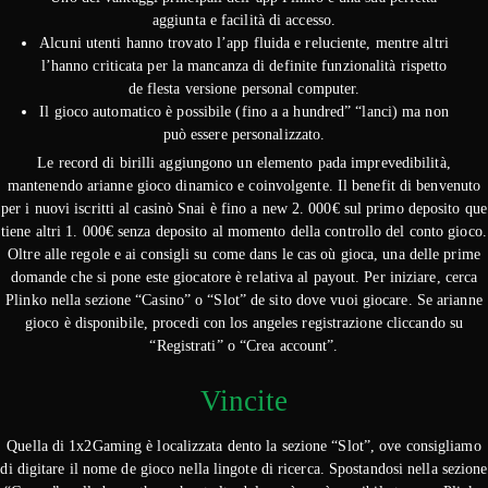
aggiunta e facilità di accesso.
Alcuni utenti hanno trovato l’app fluida e reluciente, mentre altri
l’hanno criticata per la mancanza di definite funzionalità rispetto
de flesta versione personal computer.
Il gioco automatico è possibile (fino a a hundred” “lanci) ma non
può essere personalizzato.
Le record di birilli aggiungono un elemento pada imprevedibilità,
mantenendo arianne gioco dinamico e coinvolgente. Il benefit di benvenuto
per i nuovi iscritti al casinò Snai è fino a new 2. 000€ sul primo deposito que
tiene altri 1. 000€ senza deposito al momento della controllo del conto gioco.
Oltre alle regole e ai consigli su come dans le cas où gioca, una delle prime
domande che si pone este giocatore è relativa al payout. Per iniziare, cerca
Plinko nella sezione “Casino” o “Slot” de sito dove vuoi giocare. Se arianne
gioco è disponibile, procedi con los angeles registrazione cliccando su
“Registrati” o “Crea account”.
Vincite
Quella di 1x2Gaming è localizzata dento la sezione “Slot”, ove consigliamo
di digitare il nome de gioco nella lingote di ricerca. Spostandosi nella sezione