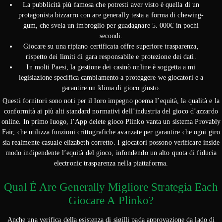
La pubblicità più famosa che potresti aver visto è quella di un
protagonista bizzarro con are generally testa a forma di chewing-
gum, che svela un imbroglio per guadagnare 5. 000€ in pochi
secondi.
Giocare su una ripiano certificata offre superiore trasparenza,
rispetto dei limiti di gara responsabile e protezione dei dati.
In molti Paesi, la gestione dei casinò online è soggetta a mi
legislazione specifica cambiamento a proteggere we giocatori e a
garantire un klima di gioco giusto.
Questi fornitori sono noti per il loro impegno poema l’equità, la qualità e la
conformità ai più alti standard normativi dell’industria del gioco d’azzardo
online. In primo luogo, l’App delete gioco Plinko vanta un sistema Provably
Fair, che utilizza funzioni crittografiche avanzate per garantire che ogni giro
sia realmente casuale elizabeth corretto. I giocatori possono verificare inside
modo indipendente l’equità del gioco, infondendo un alto quota di fiducia
electronic trasparenza nella piattaforma.
Qual È Are Generally Migliore Strategia Each
Giocare A Plinko?
Anche una verifica della esistenza di sigilli pada approvazione da lado di