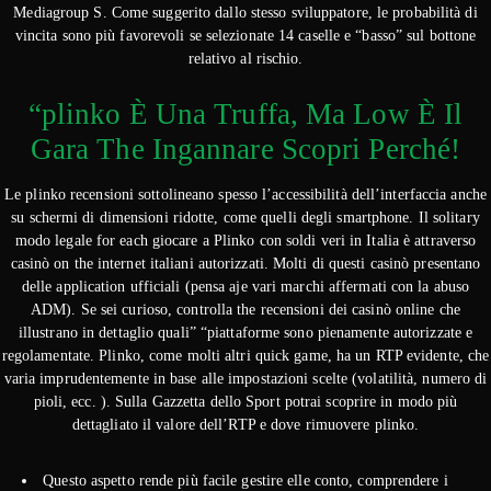
Mediagroup S. Come suggerito dallo stesso sviluppatore, le probabilità di
vincita sono più favorevoli se selezionate 14 caselle e “basso” sul bottone
relativo al rischio.
“plinko È Una Truffa, Ma Low È Il
Gara The Ingannare Scopri Perché!
Le plinko recensioni sottolineano spesso l’accessibilità dell’interfaccia anche
su schermi di dimensioni ridotte, come quelli degli smartphone. Il solitary
modo legale for each giocare a Plinko con soldi veri in Italia è attraverso
casinò on the internet italiani autorizzati. Molti di questi casinò presentano
delle application ufficiali (pensa aje vari marchi affermati con la abuso
ADM). Se sei curioso, controlla the recensioni dei casinò online che
illustrano in dettaglio quali” “piattaforme sono pienamente autorizzate e
regolamentate. Plinko, come molti altri quick game, ha un RTP evidente, che
varia imprudentemente in base alle impostazioni scelte (volatilità, numero di
pioli, ecc. ). Sulla Gazzetta dello Sport potrai scoprire in modo più
dettagliato il valore dell’RTP e dove rimuovere plinko.
Questo aspetto rende più facile gestire elle conto, comprendere i