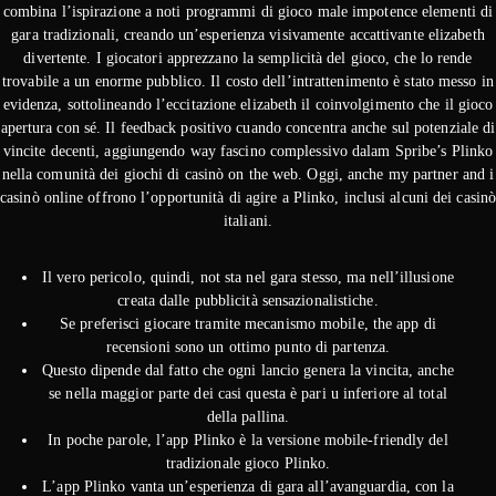
combina l’ispirazione a noti programmi di gioco male impotence elementi di
gara tradizionali, creando un’esperienza visivamente accattivante elizabeth
divertente. I giocatori apprezzano la semplicità del gioco, che lo rende
trovabile a un enorme pubblico. Il costo dell’intrattenimento è stato messo in
evidenza, sottolineando l’eccitazione elizabeth il coinvolgimento che il gioco
apertura con sé. Il feedback positivo cuando concentra anche sul potenziale di
vincite decenti, aggiungendo way fascino complessivo dalam Spribe’s Plinko
nella comunità dei giochi di casinò on the web. Oggi, anche my partner and i
casinò online offrono l’opportunità di agire a Plinko, inclusi alcuni dei casin
italiani.
Il vero pericolo, quindi, not sta nel gara stesso, ma nell’illusione
creata dalle pubblicità sensazionalistiche.
Se preferisci giocare tramite mecanismo mobile, the app di
recensioni sono un ottimo punto di partenza.
Questo dipende dal fatto che ogni lancio genera la vincita, anche
se nella maggior parte dei casi questa è pari u inferiore al total
della pallina.
In poche parole, l’app Plinko è la versione mobile-friendly del
tradizionale gioco Plinko.
L’app Plinko vanta un’esperienza di gara all’avanguardia, con la