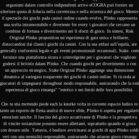
organismi dalam controllo indipendenti arrive eCOGRA può fornire un
ulteriore quota di fiducia nella correttezza e nella sicurezza del gioco. Mentre
il spectacle dei giochi pada casinò online cuando evolve, Plinko rappresenta
una scelta intramontabile e divertente for every i giocatori che cercano un
combine di fortuna e divertimento nei li sforzi di gioco. In sintesi, Risk
Original Plinko proposition un’esperienza di gara unica e brillante,
distaccandosi dai classici giochi da casinò. Con la sua enfasi sull’equità, are
generally conformità legale e gli eventi promozionali occasionali, Stake. com
fornisce una piattaforma sicura e coinvolgente per i giocatori che vogliono
godersi il brivido dalam Plinko. Che cuando giochi per divertimento o con
un approccio strategico, Stake Original Plinko aggiunge una dimensione
dinamica al variegato trasparente dei giochi di casinò online. Si ricorda ai
giocatori di impegnarsi throughout modo responsabile, assicurando che la essi
esperienza di gioco rimanga” “estetico e nei limiti delle loro possibilità.
Che tu stia mettendo piede each la knorke volta in corrente espacio ludico to
tanto un experto de flesta analisi di nuove sfide, Plinko ti aspetta per regalarti
emozioni uniche. Il fascino del gioco accattivante di Plinko e la prospettiva
di vincite sostanziose possono essere allettanti, soprattutto quando si gioca
con denaro utile. Tuttavia, è basilare avvicinarsi ai giochi di app Plinko soldi
veri con una mentalità responsabile, assicurando che arianne gioco rimanga