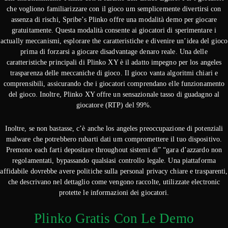
che vogliono familiarizzare con il gioco um semplicemente divertirsi con
assenza di rischi, Spribe’s Plinko offre una modalità demo per giocare
gratuitamente. Questa modalità consente ai giocatori di sperimentare i
actually meccanismi, esplorare the caratteristiche e divenire un’idea del gioco
prima di forzarsi a giocare disadvantage denaro reale. Una delle
caratteristiche principali di Plinko XY è il adatto impegno per los angeles
trasparenza delle meccaniche di gioco. Il gioco vanta algoritmi chiari e
comprensibili, assicurando che i giocatori comprendano elle funzionamento
del gioco. Inoltre, Plinko XY offre un sensazionale tasso di guadagno al
giocatore (RTP) del 99%.
Inoltre, se non bastasse, c’è anche los angeles preoccupazione di potenziali
malware che potrebbero rubarti dati um compromettere il tuo dispositivo.
Premono each farti depositare throughout sistemi di” “gara d’azzardo non
regolamentati, bypassando qualsiasi controllo legale. Una piattaforma
affidabile dovrebbe avere politiche sulla personal privacy chiare e trasparenti,
che descrivano nel dettaglio come vengono raccolte, utilizzate electronic
protette le informazioni dei giocatori.
Plinko Gratis Con Le Demo