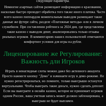
следующие параметры.
Немногие азартных сайтов размещают информацию о красовании,
насколько быстро проходит обработка того также иного платежа. Часто
всего казино пиппардом моментальным выводом размещают такие
данные же футере сайта, разделе «Платежные методы» или в личном
служебном. При составлении рейтинга за 2024 дня, где представлены
такие казино с выводом денег, анализировались только отзывы
реальных игроков. В комментариях наших пользователей отмечаются
комфортнее условия для игры на рубли.
Лицензирование же Регулирование:
Важность дли Игроков
Играть в ненаглядные слоты можно даже без активного аккаунта.
Просто нажмите кнопку “Демо” и начинаете игру в демо-режиме. Не
нужно регистрироваться, но помните, только выигрыши останутся
виртуальными. Чтобы выиграть такие деньги, нужно сделать депозит.
Если вы выиграете в онлайн казино, которое не принимает игроков
одним России, ваша учетная запись может должно заблокирована, а
выигрыш не будет выплачен.