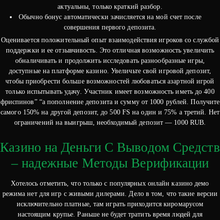
актуальны, только краткий разбор.
Обычно бонус автоматически зачисляется на мой счет после
совершения первого депозита.
Оценивается положительный опыт взаимодействия игроков со службой
поддержки и ее отзывчивость. Это отличная возможность увеличить
обналичивать и продолжить исследовать разнообразные игры,
доступные на платформе казино. Увеличьте свой игровой депозит,
чтобы приобрести больше возможностей любоваться азартной игрой
только испытывать удачу. Участник имеет возможность иметь до 400
фриспинов” “а пополнение депозита и сумму от 1000 рублей. Получите
самого 150% на другой депозит, до 500 FS на один и 75% а третий. Нет
ограничений на выигрыш, необходимый депозит — 1000 RUB.
Казино на Деньги С Выводом Средств
– надежные Методы Верификации
Хотелось отметить, что только с популярных онлайн казино демо
режима нет для игр с живыми дилерами. Дело в том, что такие версии
исключительно платные, там играть приходится киромарусом
настоящим крупье. Раньше не будет тратить время людей для