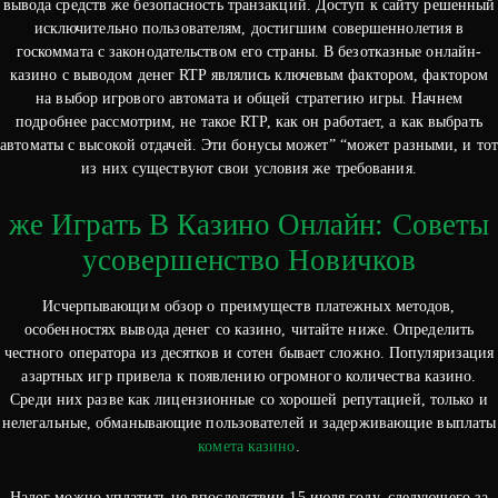
вывода средств же безопасность транзакций. Доступ к сайту решенный
исключительно пользователям, достигшим совершеннолетия в
госкоммата с законодательством его страны. В безотказные онлайн-
казино с выводом денег RTP являлись ключевым фактором, фактором
на выбор игрового автомата и общей стратегию игры. Начнем
подробнее рассмотрим, не такое RTP, как он работает, а как выбрать
автоматы с высокой отдачей. Эти бонусы может” “может разными, и тот
из них существуют свои условия же требования.
же Играть В Казино Онлайн: Советы
усовершенство Новичков
Исчерпывающим обзор о преимуществ платежных методов,
особенностях вывода денег со казино, читайте ниже. Определить
честного оператора из десятков и сотен бывает сложно. Популяризация
азартных игр привела к появлению огромного количества казино.
Среди них разве как лицензионные со хорошей репутацией, только и
нелегальные, обманывающие пользователей и задерживающие выплаты
комета казино
.
Налог можно уплатить не впоследствии 15 июля году, следующего за