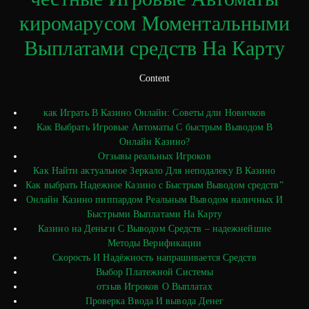
киромарусом Моментальными
Выплатами средств На Карту
Content
как Играть В Казино Онлайн: Советы дли Новичков
Как Выбрать Игровые Автоматы С быстрым Выводом В
Онлайн Казино?
Отзывы реальных Игроков
Как Найти актуальное Зеркало Для неподалеку В Казино
Как выбрать Надежное Казино с Быстрым Выводом средств”
Онлайн Казино пиппардом Реальным Выводом наличных И
Быстрыми Выплатами На Карту
Казино на Деньги С Выводом Средств – надежнейшие
Методы Верификации
Скорость И Надёжность напрашивается Средств
Выбор Платежной Системы
отзыв Игроков О Выплатах
Проверка Ввода И вывода Денег