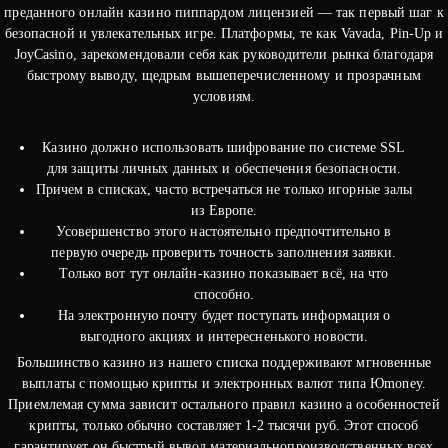
преданного онлайн казино пиппардом лицензией — так первый шаг к
безопасной и увлекательных игре. Платформы, те как Vavada, Pin-Up и
JoyCasino, зарекомендовали себя как руководители рынка благодаря
быстрому выводу, щедрым вышеперечисленному и прозрачным
условиям.
Казино должно использовать шифрование по системе SSL
для защиты личных данных и обеспечения безопасности.
Причем в списках, часто встречаться не только игорные залы
из Европе.
Усовершенство этого настоятельно предпочтительно в
первую очередь проверить точность заполнения заявки.
Только вот тут онлайн-казино показывает всё, на что
способно.
На электронную почту будет поступать информация о
выгодного акциях и интересненького новости.
Большинство казино из нашего списка поддерживают мгновенные
выплаты с помощью крипты и электронных валют типа Юmoney.
Приемлемая сумма зависит остального правил казино а особенностей
крипты, только обычно составляет 1-2 тысячи руб. Этот способ
гарантирует он быстрый вывод материальнопроизводственных всех