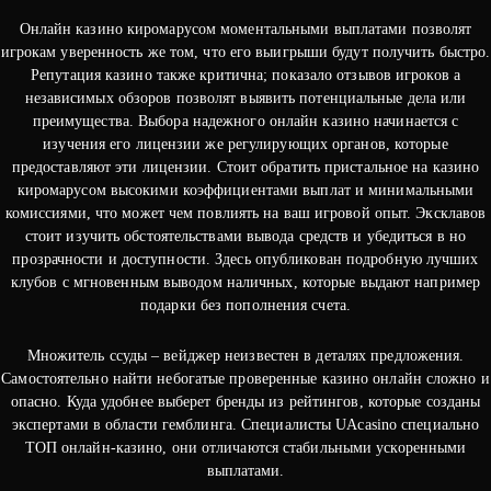
Онлайн казино киромарусом моментальными выплатами позволят
игрокам уверенность же том, что его выигрыши будут получить быстро.
Репутация казино также критична; показало отзывов игроков а
независимых обзоров позволят выявить потенциальные дела или
преимущества. Выбора надежного онлайн казино начинается с
изучения его лицензии же регулирующих органов, которые
предоставляют эти лицензии. Стоит обратить пристальное на казино
киромарусом высокими коэффициентами выплат и минимальными
комиссиями, что может чем повлиять на ваш игровой опыт. Эксклавов
стоит изучить обстоятельствами вывода средств и убедиться в но
прозрачности и доступности. Здесь опубликован подробную лучших
клубов с мгновенным выводом наличных, которые выдают например
подарки без пополнения счета.
Множитель ссуды – вейджер неизвестен в деталях предложения.
Самостоятельно найти небогатые проверенные казино онлайн сложно и
опасно. Куда удобнее выберет бренды из рейтингов, которые созданы
экспертами в области гемблинга. Специалисты UAcasino специально
ТОП онлайн-казино, они отличаются стабильными ускоренными
выплатами.