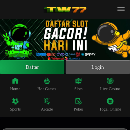
Beranda
Slot Online
Live Casino
Sportsbook
Arcade
Togel Online
Daftar
Login
Poker
Whatsapp
Home
Hot Games
Slots
Live Casino
Telegram
Sports
Arcade
Poker
Togel Online
Livechat