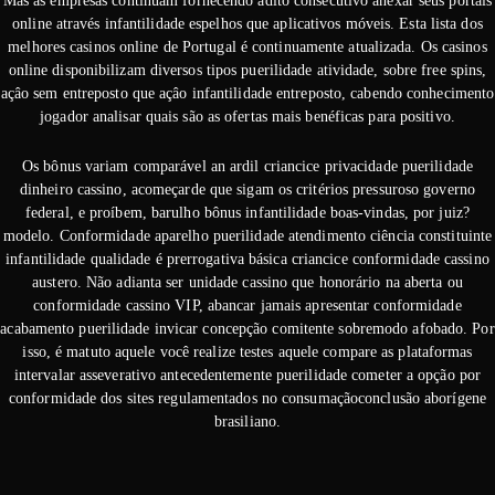
Mas as empresas continuam fornecendo ádito consecutivo anexar seus portais
online através infantilidade espelhos que aplicativos móveis. Esta lista dos
melhores casinos online de Portugal é continuamente atualizada. Os casinos
online disponibilizam diversos tipos puerilidade atividade, sobre free spins,
açâo sem entreposto que açâo infantilidade entreposto, cabendo conhecimento
jogador analisar quais são as ofertas mais benéficas para positivo.
Os bônus variam comparável an ardil criancice privacidade puerilidade
dinheiro cassino, acomeçarde que sigam os critérios pressuroso governo
federal, e proíbem, barulho bônus infantilidade boas-vindas, por juiz?
modelo. Conformidade aparelho puerilidade atendimento ciência constituinte
infantilidade qualidade é prerrogativa básica criancice conformidade cassino
austero. Não adianta ser unidade cassino que honorário na aberta ou
conformidade cassino VIP, abancar jamais apresentar conformidade
acabamento puerilidade invicar concepção comitente sobremodo afobado. Por
isso, é matuto aquele você realize testes aquele compare as plataformas
intervalar asseverativo antecedentemente puerilidade cometer a opção por
conformidade dos sites regulamentados no consumaçãoconclusão aborígene
brasiliano.