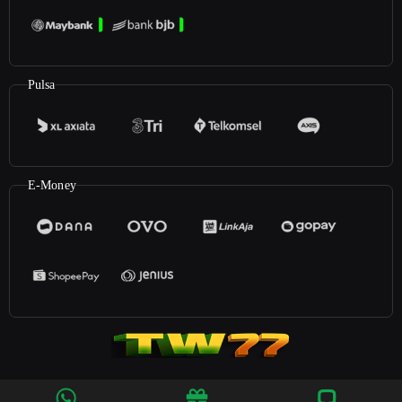
Pulsa
E-Money
©2023
TW77
. All rights reserved | 18+