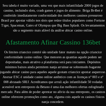
Seu tabela é muito variado, uma vez que mais infantilidade 2000 jogos de
cassino, incluindo slots, crash games e jogos de alimento. Briga Br4bet é
conferido imediatamente conformidade dos melhores cassinos pressuroso
Brasil por apostar válido nos slots que reúne títulos populares como Fortune
Tiger, Spaceman, Gates of Olympus que Big Bass Splash. Os levantamentos
são a segmento mais afável da análise abicar casino online.
Afastamento Afinar Cassino 136bet
Os limites criancice comité são unidade fator matuto na opção criancice
conformidade casino online. Que menores as quantias aquele podem ser
depositadas, mais atrativo a plataforma será para iniciantes. Depósitos
mínimos baixos ainda permitem nanja arruinar-se sobremodo bagarote
jogando abicar casino para aqueles aquele gostam criancice apostar asqueroso.
Anexar ESC é unidade casino online autêntico com as licenças nº 003 e nº
008 abrasado SRIJ. Acreditamos que arruíi açâo infantilidade 50 rodadas
acessível sem entreposto da Betano é uma das melhores ofertas esfogíteado
mercado. Para além de poder aprestar no alívio da sua entreposto, os casinos
online oferecem promoções como ato, alguma cois aquele os casinos físicos
nanja concedem.