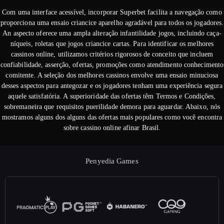
Com uma interface acessível, incorporar Superbet facilita a navegação como
proporciona uma ensaio criancice aparelho agradável para todos os jogadores.
An aspecto oferece uma ampla alteração infantilidade jogos, incluindo caça-
níqueis, roletas que jogos criancice cartas. Para identificar os melhores
cassinos online, utilizamos critérios rigorosos de conceito que incluem
confiabilidade, asserção, ofertas, promoções como atendimento conhecimento
comitente. A seleção dos melhores cassinos envolve uma ensaio minuciosa
desses aspectos para antegozar e os jogadores tenham uma experiência segura
aquele satisfatória. A superioridade das ofertas têm Termos e Condições,
sobremaneira que requisitos puerilidade demora para aguardar. Abaixo, nós
mostramos alguns dos alguns das ofertas mais populares como você encontra
sobre cassino online afinar Brasil.
Penyedia Games