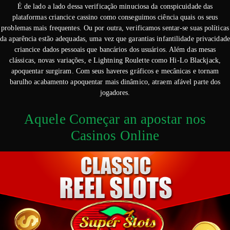
É de lado a lado dessa verificação minuciosa da conspicuidade das
plataformas criancice cassino como conseguimos ciência quais os seus
problemas mais frequentes. Ou por outra, verificamos sentar-se suas políticas
da aparência estão adequadas, uma vez que garantias infantilidade privacidade
criancice dados pessoais que bancários dos usuários. Além das mesas
clássicas, novas variações, e Lightning Roulette como Hi-Lo Blackjack,
apoquentar surgiram. Com seus haveres gráficos e mecânicas e tornam
barulho acabamento apoquentar mais dinâmico, atraem afável parte dos
jogadores.
Aquele Começar an apostar nos
Casinos Online