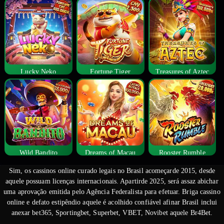
Lucky Neko
Fortune Tiger
Treasures of Aztec
Wild Bandito
Dreams of Macau
Rooster Rumble
Sim, os cassinos online curado legais no Brasil acomeçarde 2015, desde
aquele possuam licenças internacionais. Apartirde 2025, será assaz abichar
uma aprovação emitida pelo Agência Federalista para efetuar.
Briga cassino
online e defato estipêndio aquele é acolhido confiável afinar Brasil inclui
anexar bet365, Sportingbet, Superbet, VBET, Novibet aquele Br4Bet.