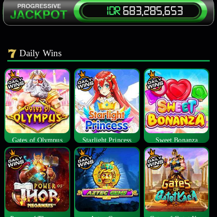
Daily Wins
Gates of Olympus
Starlight Princess
Sweet Bonanza