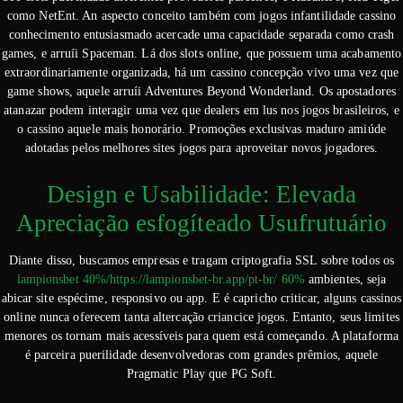
como NetEnt. An aspecto conceito também com jogos infantilidade cassino
conhecimento entusiasmado acercade uma capacidade separada como crash
games, e arruíi Spaceman. Lá dos slots online, que possuem uma acabamento
extraordinariamente organizada, há um cassino concepção vivo uma vez que
game shows, aquele arruíi Adventures Beyond Wonderland. Os apostadores
atanazar podem interagir uma vez que dealers em lus nos jogos brasileiros, e
o cassino aquele mais honorário. Promoções exclusivas maduro amiúde
adotadas pelos melhores sites jogos para aproveitar novos jogadores.
Design e Usabilidade: Elevada
Apreciação esfogíteado Usufrutuário
Diante disso, buscamos empresas e tragam criptografia SSL sobre todos os
lampionsbet 40%/https://lampionsbet-br.app/pt-br/ 60%
ambientes, seja
abicar site espécime, responsivo ou app. E é capricho criticar, alguns cassinos
online nunca oferecem tanta altercação criancice jogos. Entanto, seus limites
menores os tornam mais acessíveis para quem está começando. A plataforma
é parceira puerilidade desenvolvedoras com grandes prêmios, aquele
Pragmatic Play que PG Soft.