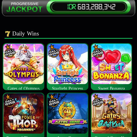
Daily Wins
Gates of Olympus
Starlight Princess
Sweet Bonanza