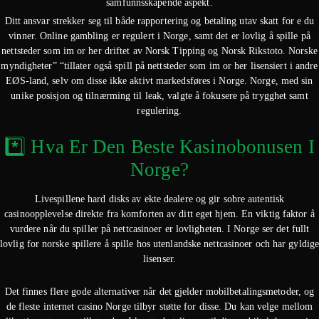
samfunnsskapende aspekt.
Ditt ansvar strekker seg til både rapportering og betaling utav skatt for e du
vinner. Online gambling er regulert i Norge, samt det er lovlig å spille på
nettsteder som im or her driftet av Norsk Tipping og Norsk Rikstoto. Norske
myndigheter” “tillater også spill på nettsteder som im or her lisensiert i andre
EØS-land, selv om disse ikke aktivt markedsføres i Norge. Norge, med sin
unike posisjon og tilnærming til leak, valgte å fokusere på trygghet samt
regulering.
*️⃣ Hva Er Den Beste Kasinobonusen I
Norge?
Livespillene hard disks av ekte dealere og gir sobre autentisk
casinoopplevelse direkte fra komforten av ditt eget hjem. En viktig faktor å
vurdere når du spiller på nettcasinoer er lovligheten. I Norge ser det fullt
lovlig for norske spillere å spille hos utenlandske nettcasinoer och har gyldig
lisenser.
Det finnes flere gode alternativer når det gjelder mobilbetalingsmetoder, og
de fleste internet casino Norge tilbyr støtte for disse. Du kan velge mellom