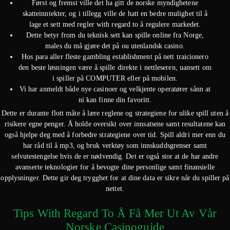
Først og fremst ville det ha gitt de norske myndighetene
skatteinntekter, og i tillegg ville de hatt en bedre mulighet til å
lage et sett med regler with regard to å regulere markedet.
Dette betyr from du teknisk sett kan spille online fra Norge,
males du må gjøre det på ou utenlandsk casino.
Hos para aller fleste gambling establishment på nett traicionero
den beste løsningen være å spille direkte i nettleseren, uansett om
i spiller på COMPUTER eller på mobilen.
Vi har anmeldt både nye casinoer og velkjente operatører sånn at
ni kan finne din favoritt.
Dette er durante flott måte å lære reglene og strategiene for ulike spill uten å
risikere egne penger. Å holde oversikt over innsatsene samt resultatene kan
også hjelpe deg med å forbedre strategiene over tid. Spill aldri mer enn du
har råd til å mp3, og bruk verktøy som innskuddsgrenser samt
selvutestengelse hvis de er nødvendig. Det er også stor at de har andre
avanserte teknologier for å bevogte dine personlige samt finansielle
opplysninger. Dette gir deg trygghet for at dine data er sikre når du spiller på
nettet.
Tips With Regard To Å Få Mer Ut Av Vår
Norske Casinoguide