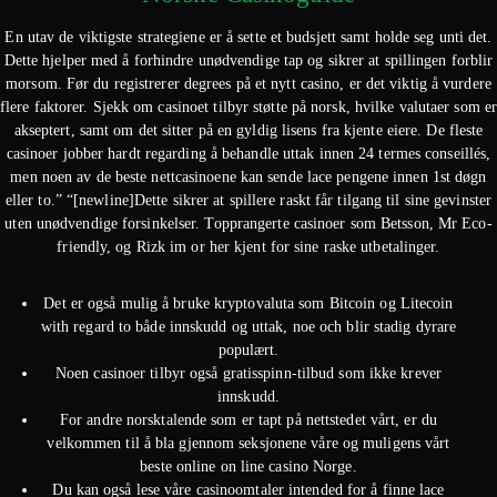
En utav de viktigste strategiene er å sette et budsjett samt holde seg unti det.
Dette hjelper med å forhindre unødvendige tap og sikrer at spillingen forblir
morsom. Før du registrerer degrees på et nytt casino, er det viktig å vurdere
flere faktorer. Sjekk om casinoet tilbyr støtte på norsk, hvilke valutaer som e
akseptert, samt om det sitter på en gyldig lisens fra kjente eiere. De fleste
casinoer jobber hardt regarding å behandle uttak innen 24 termes conseillés,
men noen av de beste nettcasinoene kan sende lace pengene innen 1st døgn
eller to.” “[newline]Dette sikrer at spillere raskt får tilgang til sine gevinster
uten unødvendige forsinkelser. Topprangerte casinoer som Betsson, Mr Eco-
friendly, og Rizk im or her kjent for sine raske utbetalinger.
Det er også mulig å bruke kryptovaluta som Bitcoin og Litecoin
with regard to både innskudd og uttak, noe och blir stadig dyrare
populært.
Noen casinoer tilbyr også gratisspinn-tilbud som ikke krever
innskudd.
For andre norsktalende som er tapt på nettstedet vårt, er du
velkommen til å bla gjennom seksjonene våre og muligens vårt
beste online on line casino Norge.
Du kan også lese våre casinoomtaler intended for å finne lace