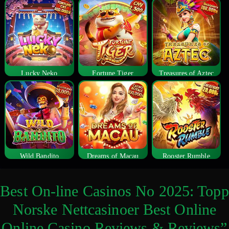
Lucky Neko
Fortune Tiger
Treasures of Aztec
Wild Bandito
Dreams of Macau
Rooster Rumble
Best On-line Casinos No 2025: Topp
Norske Nettcasinoer Best Online
Online Casino Reviews & Reviews”