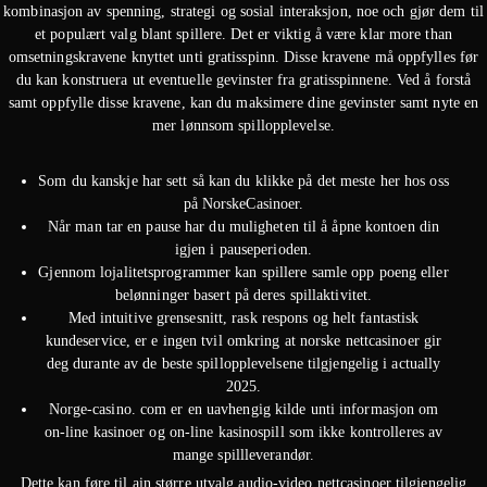
kombinasjon av spenning, strategi og sosial interaksjon, noe och gjør dem til
et populært valg blant spillere. Det er viktig å være klar more than
omsetningskravene knyttet unti gratisspinn. Disse kravene må oppfylles før
du kan konstruera ut eventuelle gevinster fra gratisspinnene. Ved å forstå
samt oppfylle disse kravene, kan du maksimere dine gevinster samt nyte en
mer lønnsom spillopplevelse.
Som du kanskje har sett så kan du klikke på det meste her hos oss
på NorskeCasinoer.
Når man tar en pause har du muligheten til å åpne kontoen din
igjen i pauseperioden.
Gjennom lojalitetsprogrammer kan spillere samle opp poeng eller
belønninger basert på deres spillaktivitet.
Med intuitive grensesnitt, rask respons og helt fantastisk
kundeservice, er e ingen tvil omkring at norske nettcasinoer gir
deg durante av de beste spillopplevelsene tilgjengelig i actually
2025.
Norge-casino. com er en uavhengig kilde unti informasjon om
on-line kasinoer og on-line kasinospill som ikke kontrolleres av
mange spillleverandør.
Dette kan føre til ain større utvalg audio-video nettcasinoer tilgjengelig