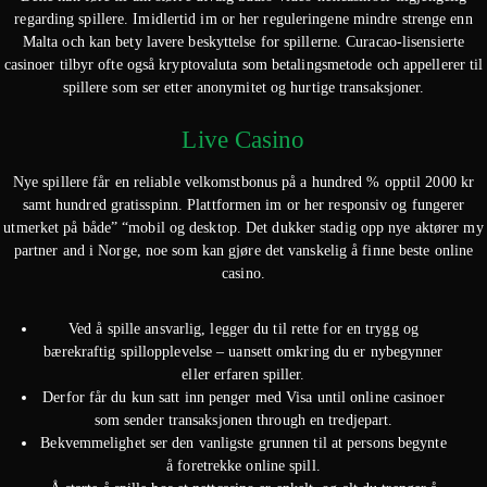
regarding spillere. Imidlertid im or her reguleringene mindre strenge enn
Malta och kan bety lavere beskyttelse for spillerne. Curacao-lisensierte
casinoer tilbyr ofte også kryptovaluta som betalingsmetode och appellerer til
spillere som ser etter anonymitet og hurtige transaksjoner.
Live Casino
Nye spillere får en reliable velkomstbonus på a hundred % opptil 2000 kr
samt hundred gratisspinn. Plattformen im or her responsiv og fungerer
utmerket på både” “mobil og desktop. Det dukker stadig opp nye aktører my
partner and i Norge, noe som kan gjøre det vanskelig å finne beste online
casino.
Ved å spille ansvarlig, legger du til rette for en trygg og
bærekraftig spillopplevelse – uansett omkring du er nybegynner
eller erfaren spiller.
Derfor får du kun satt inn penger med Visa until online casinoer
som sender transaksjonen through en tredjepart.
Bekvemmelighet ser den vanligste grunnen til at persons begynte
å foretrekke online spill.