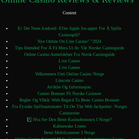
Content
Er Det Noen Android- Eller Apple Ios-apper For Å Spille
Casinospill?
Nye Online On Line Casino” “2024
Tips Intended For Å Få Mera Ut Av Vår Norske Casinoguide
Online Casino Anmeldelser Fra Norsk Casinoguide
Live Casino
Live Games
Velkommen Unti Online Casino Norge
Litecoin Casino
Artikler Og Informasjon:
Casino Bonuser På Norske Casinoer
Regler Og Vilkår With Regard To Beste Casino Bonuser
Fra Fysiske Spilleautomater Til On The Web Jackpotter: Norges
Casinoreise
*️⃣ Hva Ser Den Beste Kasinobonusen I Norge?
Kahnawake Lisens
Beste Mobilcasinoer I Norge