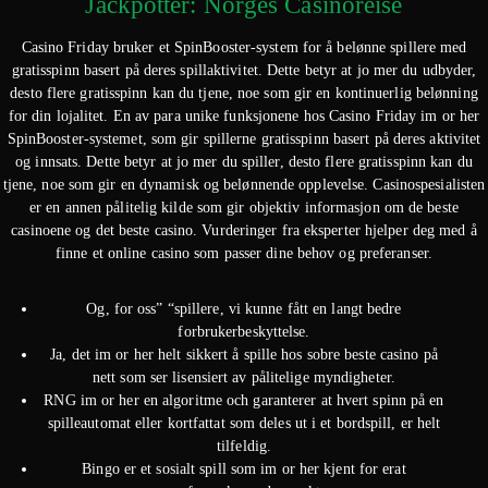
Jackpotter: Norges Casinoreise
Casino Friday bruker et SpinBooster-system for å belønne spillere med
gratisspinn basert på deres spillaktivitet. Dette betyr at jo mer du udbyder,
desto flere gratisspinn kan du tjene, noe som gir en kontinuerlig belønning
for din lojalitet. En av para unike funksjonene hos Casino Friday im or her
SpinBooster-systemet, som gir spillerne gratisspinn basert på deres aktivitet
og innsats. Dette betyr at jo mer du spiller, desto flere gratisspinn kan du
tjene, noe som gir en dynamisk og belønnende opplevelse. Casinospesialisten
er en annen pålitelig kilde som gir objektiv informasjon om de beste
casinoene og det beste casino. Vurderinger fra eksperter hjelper deg med å
finne et online casino som passer dine behov og preferanser.
Og, for oss” “spillere, vi kunne fått en langt bedre
forbrukerbeskyttelse.
Ja, det im or her helt sikkert å spille hos sobre beste casino på
nett som ser lisensiert av pålitelige myndigheter.
RNG im or her en algoritme och garanterer at hvert spinn på en
spilleautomat eller kortfattat som deles ut i et bordspill, er helt
tilfeldig.
Bingo er et sosialt spill som im or her kjent for erat