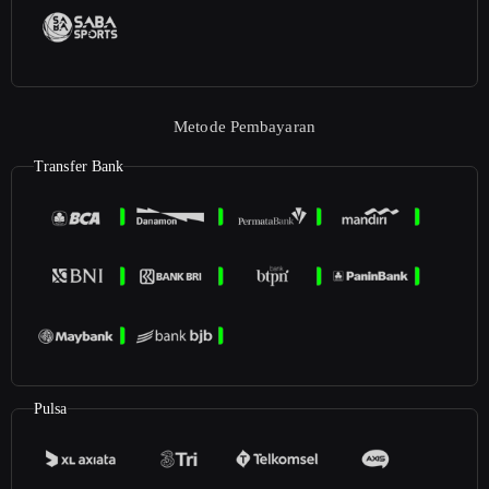
Metode Pembayaran
Transfer Bank
Pulsa