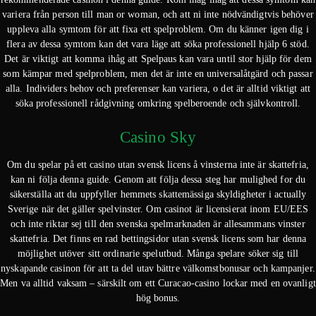
variera från person till man or woman, och att ni inte nödvändigtvis behöver
uppleva alla symtom för att fixa ett spelproblem. Om du känner igen dig i
flera av dessa symtom kan det vara läge att söka professionell hjälp 6 stöd.
Det är viktigt att komma ihåg att Spelpaus kan vara until stor hjälp för dem
som kämpar med spelproblem, men det är inte en universalåtgärd och passar
alla. Individers behov och preferenser kan variera, o det är alltid viktigt att
söka professionell rådgivning omkring spelberoende och självkontroll.
Casino Sky
Om du spelar på ett casino utan svensk licens å vinsterna inte är skattefria,
kan ni följa denna guide. Genom att följa dessa steg har mulighed for du
säkerställa att du uppfyller hemmets skattemässiga skyldigheter i actually
Sverige när det gäller spelvinster. Om casinot är licensierat inom EU/EES
och inte riktar sej till den svenska spelmarknaden är allesammans vinster
skattefria. Det finns en rad bettingsidor utan svensk licens som har denna
möjlighet utöver sitt ordinarie spelutbud. Många spelare söker sig till
nyskapande casinon för att ta del utav bättre välkomstbonusar och kampanjer.
Men va alltid vaksam – särskilt om ett Curacao-casino lockar med en ovanligt
hög bonus.