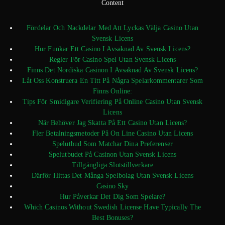
Content
Fördelar Och Nackdelar Med Att Lyckas Välja Casino Utan
Svensk Licens
Hur Funkar Ett Casino I Avsaknad Av Svensk Licens?
Regler För Casino Spel Utan Svensk Licens
Finns Det Nordiska Casinon I Avsaknad Av Svensk Licens?
Låt Oss Konstruera En Titt På Några Spelarkommentarer Som
Finns Online:
Tips För Smidigare Verifiering På Online Casino Utan Svensk
Licens
När Behöver Jag Skatta På Ett Casino Utan Licens?
Fler Betalningsmetoder På On Line Casino Utan Licens
Spelutbud Som Matchar Dina Preferenser
Spelutbudet På Casinon Utan Svensk Licens
Tillgängliga Slotstillverkare
Därför Hittas Det Många Spelbolag Utan Svensk Licens
Casino Sky
Hur Påverkar Det Dig Som Spelare?
Which Casinos Without Swedish License Have Typically The
Best Bonuses?