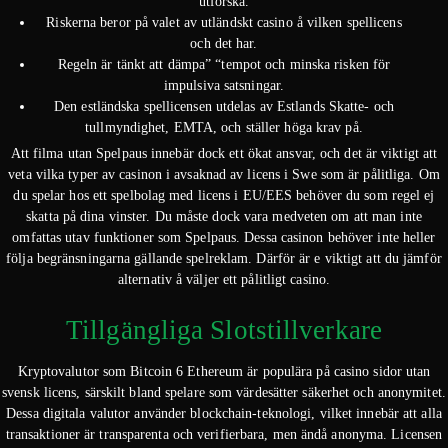
utforska.
Riskerna beror på valet av utländskt casino å vilken spellicens
och det har.
Regeln är tänkt att dämpa” “tempot och minska risken för
impulsiva satsningar.
Den estländska spellicensen utdelas av Estlands Skatte- och
tullmyndighet, EMTA, och ställer höga krav på.
Att filma utan Spelpaus innebär dock ett ökat ansvar, och det är viktigt att
veta vilka typer av casinon i avsaknad av licens i Swe som är pålitliga. Om
du spelar hos ett spelbolag med licens i EU/EES behöver du som regel ej
skatta på dina vinster. Du måste dock vara medveten om att man inte
omfattas utav funktioner som Spelpaus. Dessa casinon behöver inte heller
följa begränsningarna gällande spelreklam. Därför är e viktigt att du jämför
alternativ å väljer ett pålitligt casino.
Tillgängliga Slotstillverkare
Kryptovalutor som Bitcoin 6 Ethereum är populära på casino sidor utan
svensk licens, särskilt bland spelare som värdesätter säkerhet och anonymitet.
Dessa digitala valutor använder blockchain-teknologi, vilket innebär att alla
transaktioner är transparenta och verifierbara, men ändå anonyma. Licensen