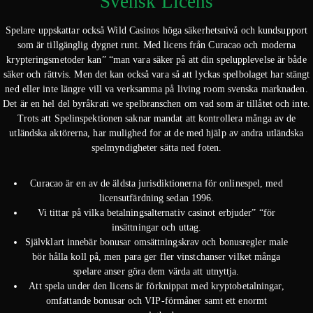
Svensk Licens
Spelare uppskattar också Wild Casinos höga säkerhetsnivå och kundsupport
som är tillgänglig dygnet runt. Med licens från Curacao och moderna
krypteringsmetoder kan” “man vara säker på att din spelupplevelse är både
säker och rättvis. Men det kan också vara så att lyckas spelbolaget har stängt
ned eller inte längre vill va verksamma på living room svenska marknaden.
Det är en hel del byråkrati we spelbranschen om vad som är tillåtet och inte.
Trots att Spelinspektionen saknar mandat att kontrollera många av de
utländska aktörerna, har mulighed for at de med hjälp av andra utländska
spelmyndigheter sätta ned foten.
Curacao är en av de äldsta jurisdiktionerna för onlinespel, med
licensutfärdning sedan 1996.
Vi tittar på vilka betalningsalternativ casinot erbjuder” “för
insättningar och uttag.
Självklart innebär bonusar omsättningskrav och bonusregler male
bör hålla koll på, men para ger fler vinstchanser vilket många
spelare anser göra dem värda att utnyttja.
Att spela under den licens är förknippat med kryptobetalningar,
omfattande bonusar och VIP-förmåner samt ett enormt