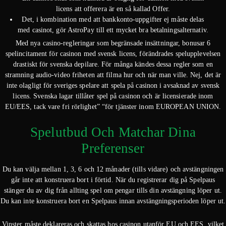
licens att offerera är en så kallad Offer.
Det, i kombination med att bankkonto-uppgifter ej måste delas
med casinot, gör AstroPay till ett mycket bra betalningsalternativ.
Med nya casino-regleringar som begränsade insättningar, bonusar 6
spelincitament för casinon med svensk licens, förändrades spelupplevelsen
drastiskt för svenska depilare. För många kändes dessa regler som en
stramning audio-video friheten att filma hur och när man ville. Nej, det är
inte olagligt för sveriges spelare att spela på casinon i avsaknad av svensk
licens. Svenska lagar tillåter spel på casinon och är licensierade inom
EU/EES, tack vare fri rörlighet” “för tjänster inom EUROPEAN UNION.
Spelutbud Och Matchar Dina
Preferenser
Du kan välja mellan 1, 3, 6 och 12 månader (tills vidare) och avstängningen
går inte att konstruera bort i förtid. När du registrerar dig på Spelpaus
stänger du av dig från allting spel om pengar tills din avstängning löper ut.
Du kan inte konstruera bort en Spelpaus innan avstängningsperioden löper ut.
Vinster måste deklareras och skattas hos casinon utanför EU och EES, vilket