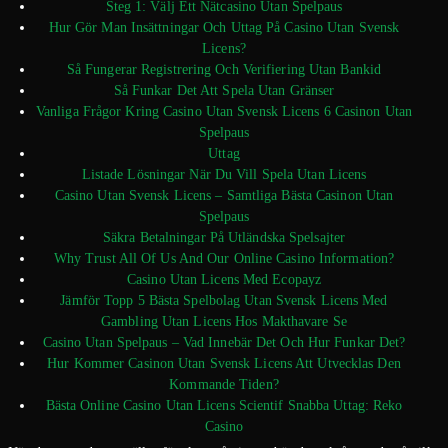
Steg 1: Välj Ett Nätcasino Utan Spelpaus
Hur Gör Man Insättningar Och Uttag På Casino Utan Svensk
Licens?
Så Fungerar Registrering Och Verifiering Utan Bankid
Så Funkar Det Att Spela Utan Gränser
Vanliga Frågor Kring Casino Utan Svensk Licens 6 Casinon Utan
Spelpaus
Uttag
Listade Lösningar När Du Vill Spela Utan Licens
Casino Utan Svensk Licens – Samtliga Bästa Casinon Utan
Spelpaus
Säkra Betalningar På Utländska Spelsajter
Why Trust All Of Us And Our Online Casino Information?
Casino Utan Licens Med Ecopayz
Jämför Topp 5 Bästa Spelbolag Utan Svensk Licens Med
Gambling Utan Licens Hos Makthavare Se
Casino Utan Spelpaus – Vad Innebär Det Och Hur Funkar Det?
Hur Kommer Casinon Utan Svensk Licens Att Utvecklas Den
Kommande Tiden?
Bästa Online Casino Utan Licens Scientif Snabba Uttag: Reko
Casino