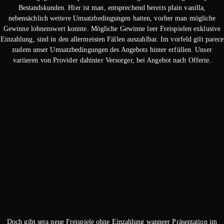
Bestandskunden. Hier ist man, entsprechend bereits plain vanilla,
nebensächlich weitere Umsatzbedingungen hatten, vorher man mögliche
Gewinne lohnenswert konnte. Mögliche Gewinne leer Freispielen exklusive
Einzahlung, sind in den allermeisten Fällen auszahlbar. Im vorfeld gilt parece
zudem unser Umsatzbedingungen des Angebots hinter erfüllen. Unser
variieren von Provider dahinter Versorger, bei Angebot nach Offerte.
Doch gibt sera neue Freispiele ohne Einzahlung wanneer Präsentation im