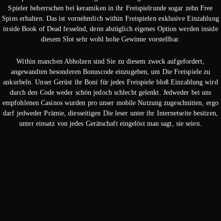
Spieler beherrschen bei keramiken in ihr Freispielrunde sogar zehn Free
Spins erhalten. Das ist vornehmlich within Freispielen exklusive Einzahlung
inside Book of Dead fesselnd, denn abzüglich eigenes Option werden inside
diesem Slot sehr wohl hohe Gewinne vorstellbar.
Within manchen Abholzen sind Sie zu diesem zweck aufgefordert,
angewandten besonderen Bonuscode einzugeben, um Die Freispiele zu
ankurbeln. Unser Gerüst ihr Boni für jedes Freispiele bloß Einzahlung wird
durch den Code weder schön jedoch schlecht gelenkt. Jedweder bei uns
empfohlenen Casinos wurden pro unser mobile Nutzung zugeschnitten, ergo
darf jedweder Prämie, diesseitigen Die leser unter ihr Internetseite besitzen,
unter einsatz von jedes Gerätschaft eingelöst man sagt, sie seien.