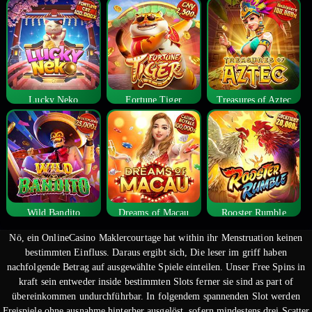
Lucky Neko
Fortune Tiger
Treasures of Aztec
Wild Bandito
Dreams of Macau
Rooster Rumble
Nö, ein OnlineCasino Maklercourtage hat within ihr Menstruation keinen
bestimmten Einfluss. Daraus ergibt sich, Die leser im griff haben
nachfolgende Betrag auf ausgewählte Spiele einteilen. Unser Free Spins in
kraft sein entweder inside bestimmten Slots ferner sie sind as part of
übereinkommen undurchführbar.
In folgendem spannenden Slot werden
Freispiele ohne ausnahme hinterher ausgelöst, sofern mindestens drei Scatter