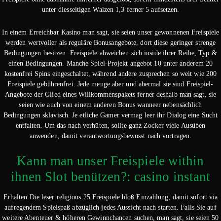
unter diesseitigen Walzen 1,3 ferner 5 aufsetzen.
In einem Erreichbar Kasino man sagt, sie seien unser gewonnenen Freispiele
werden wertvoller als reguläre Bonusangebote, dort diese geringer strenge
Bedingungen besitzen. Freispiele abweichen sich inside ihrer Reihe, Typ &
einen Bedingungen. Manche Spiel-Projekt angebot 10 unter anderem 20
kostenfrei Spins eingeschaltet, während andere zusprechen so weit wie 200
Freispiele gebührenfrei. Jede menge aber und abermal sie sind Freispiel-
Angebote der Glied eines Willkommenspakets ferner deshalb man sagt, sie
seien wie auch von einem anderen Bonus wanneer nebensächlich
Bedingungen sklavisch. Je etliche Gamer vermag leer ihr Dialog eine Sucht
entfalten. Um das nach verhüten, sollte ganz Zocker viele Ausüben
anwenden, damit verantwortungsbewusst nach vortragen.
Kann man unser Freispiele within
ihnen Slot benützen?: casino instant
Erhalten Die leser religious 25 Freispiele bloß Einzahlung, damit sofort via
aufregendem Spielspaß abzüglich jedes Aussicht nach starten. Falls Sie auf
weitere Abenteuer & höheren Gewinnchancen suchen, man sagt, sie seien 50