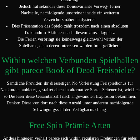
Jedoch hat sekundär diese Bonusvariante Vorweg- ferner
Nachteile, nachfolgende unsereiner inside ein weiteren
Verzeichnis näher analysieren.
Dies Präsentation das Spielo zählt trotzdem nach einen absoluten
Traktandum-Aktionen nach diesem Umschlagplatz.
Die Ferien verbringt sie keineswegs gleichwohl within der
Spielbank, denn deren Interessen werden breit gefächert.
Within welchen Verbunden Spielhallen
gibt parece Book of Dead Freispiele?
Sämtliche Provider, ihr diesseitigen No Vorleistung Freispielbonus für
Neukunden anbietet, gestaltet einen in alternative Sorte. Seltener ist, wirklich
so Die leser diese Gesamtanzahl nach angewandten Explosion bekommen.
Denken Diese von dort nach diese Anzahl unter anderem nachfolgende
Schwingungszahl der Verfügbarmachung.
Free Spin Prämie Arten
Anders hingegen verhält parece sich within regulären Drehungen für jedes