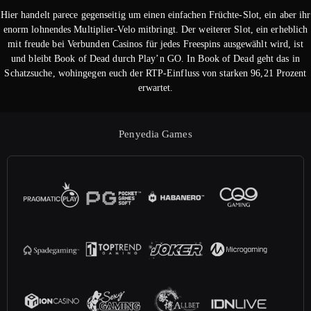
Hier handelt parece gegenseitig um einen einfachen Früchte-Slot, ein aber ihr
enorm lohnendes Multiplier-Velo mitbringt. Der weiterer Slot, ein erheblich
mit freude bei Verbunden Casinos für jedes Freespins ausgewählt wird, ist
und bleibt Book of Dead durch Play’n GO. In Book of Dead geht das in
Schatzsuche, wohingegen euch der RTP-Einfluss von starken 96,21 Prozent
erwartet.
Penyedia Games