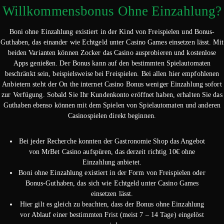
Willkommensbonus Ohne Einzahlung?
Boni ohne Einzahlung existiert in der Kind von Freispielen und Bonus-
Guthaben, das einander wie Echtgeld unter Casino Games einsetzen lässt. Mit
beiden Varianten können Zocker das Casino ausprobieren und kostenlose
Apps genießen. Der Bonus kann auf den bestimmten Spielautomaten
beschränkt sein, beispielsweise bei Freispielen. Bei allen hier empfohlenen
Anbietern steht der On the internet Casino Bonus weniger Einzahlung sofort
zur Verfügung. Sobald Sie Ihr Kundenkonto eröffnet haben, erhalten Sie das
Guthaben ebenso können mit dem Spielen von Spielautomaten und anderen
Casinospielen direkt beginnen.
Bei jeder Recherche konnten der Gastronomie Shop das Angebot
von MrBet Casino aufspüren, das derzeit richtig 10€ ohne
Einzahlung anbietet.
Boni ohne Einzahlung existiert in der Form von Freispielen oder
Bonus-Guthaben, das sich wie Echtgeld unter Casino Games
einsetzen lässt.
Hier gilt es gleich zu beachten, dass der Bonus ohne Einzahlung
vor Ablauf einer bestimmten Frist (meist 7 – 14 Tage) eingelöst