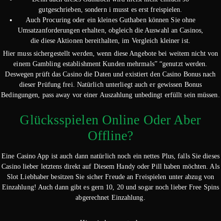
gutgeschrieben, sondern i musst es erst freispielen.
Auch Procuring oder ein kleines Guthaben können Sie ohne
Umsatzanforderungen erhalten, obgleich die Auswahl an Casinos,
die diese Aktionen bereithalten, im Vergleich kleiner ist.
Hier muss sichergestellt werden, wenn diese Angebote bei weitem nicht von
einem Gambling establishment Kunden mehrmals” “genutzt werden.
Deswegen prüft das Casino die Daten und existiert den Casino Bonus nach
dieser Prüfung frei. Natürlich unterliegt auch er gewissen Bonus
Bedingungen, pass away vor einer Auszahlung unbedingt erfüllt sein müssen.
Glücksspielen Online Oder Aber
Offline?
Eine Casino App ist auch dann natürlich noch ein nettes Plus, falls Sie dieses
Casino lieber letztens direkt auf Diesem Handy oder Pill haben möchten. Als
Slot Liebhaber besitzen Sie sicher Freude an Freispielen unter abzug von
Einzahlung! Auch dann gibt es gern 10, 20 und sogar noch lieber Free Spins
abgerechnet Einzahlung.