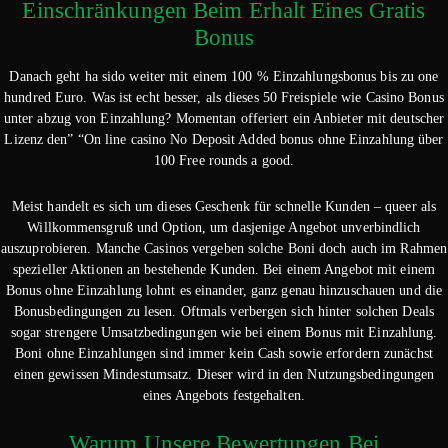
Einschränkungen Beim Erhalt Eines Gratis
Bonus
Danach geht ha sido weiter mit einem 100 % Einzahlungsbonus bis zu one
hundred Euro. Was ist echt besser, als dieses 50 Freispiele wie Casino Bonus
unter abzug von Einzahlung? Momentan offeriert ein Anbieter mit deutscher
Lizenz den” “On line casino No Deposit Added bonus ohne Einzahlung über
100 Free rounds a good.
Meist handelt es sich um dieses Geschenk für schnelle Kunden – queer als
Willkommensgruß und Option, um dasjenige Angebot unverbindlich
auszuprobieren. Manche Casinos vergeben solche Boni doch auch im Rahmen
spezieller Aktionen an bestehende Kunden. Bei einem Angebot mit einem
Bonus ohne Einzahlung lohnt es einander, ganz genau hinzuschauen und die
Bonusbedingungen zu lesen. Oftmals verbergen sich hinter solchen Deals
sogar strengere Umsatzbedingungen wie bei einem Bonus mit Einzahlung.
Boni ohne Einzahlungen sind immer kein Cash sowie erfordern zunächst
einen gewissen Mindestumsatz. Dieser wird in den Nutzungsbedingungen
eines Angebots festgehalten.
Warum Unsere Bewertungen Bei