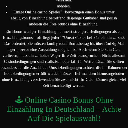
verlassen.
abholen.
Einige Online casino Spieler” “bevorzugen einen Bonus unter
abzug von Einzahlung betreffend dasjenige Guthaben und perish
anderen die Free rounds ohne Einzahlung.
Ein Bonus weniger Einzahlung hat meist strengere Bedingungen als ein
Einzahlungsbonus – oft liegt jeder” “Umsatzfaktor bei x45 bis hin zu x50.
Das bedeutet, Sie müssen family room Bonusbetrag bis über fünfzig Mal
lagern, bevor eine Auszahlung möglich ist. Auch wenn Sie kein Geld
verlieren, muss ein zu hoher Wager Ihre Zeit beanspruchen. Nicht allesamt
Casinobedingungen sind realistisch oder fair für Wetteinsätze. Sie sollten
besonders auf die Anzahl der Umsatzbedingungen achten, die im Rahmen der
Bonusbedingungen erfüllt werden müssen. Bei manchen Bonusangeboten
ohne Einzahlung verschwenden Sie zwar nicht Ihr Geld, können gleich viel
Zeit benachteiligt werden.
🕹️ Online Casino Bonus Ohne
Einzahlung In Deutschland – Achte
Auf Die Spielauswahl!