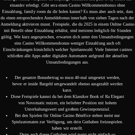
einander erledigt. Gibt sera einen Casino Willkommensbonus ohne
Einzahlung, family room du dir holen kannst? Es muss aber auch sein, dass
du einen entsprechenden Anmeldebonus innerhalb von sieben Tagen nach der
Anmeldung aktivieren musst. Freispiele, die du 2025 in einem Online Casino
mit Benefit ohne Einzahlung erhältst, sind meistens lediglich für Stunden
gültig. Wie kurz angesprochen, erwarten dich unter den Umsatzbedingungen
eins Casino Willkommensbonus weniger Einzahlung auch oft
Einschränkungen hinsichtlich welcher Spielauswahl. Viele Internet casinos
schließen alle Apps außer digitalen Automaten aufgrund der aktuellen
Umsatzbedingungen aus.
Der gesamte Bonusbetrag so muss 40-mal umgesetzt werden,
bevor er inside Bargeld umgewandelt ebenso ausgezahlt werden
kann.
Diese Freispiele kannst du bei dem Klassiker Book of Ra Elegant
von Novomatic nutzen, ein beliebter Position mit hohem
Unterhaltungswert und großem Gewinnpotenzial.
Bei den Spielen für Online Casino Bénéfice stehen meist nur
Spielautomaten zur Verfügung, um dein Guthaben freizuspielen.
haben wir erstellt.
Denn auch dieses Guthaben wird meist nicht einfach so