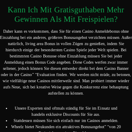
Kann Ich Mit Gratisguthaben Mehr
Gewinnen Als Mit Freispielen?
Daher kann es vorkommen, dass Sie für einen Casino Anmeldebonus ohne
Einzahlung bei ein anderes, größeres Bonusangebot verzichten müssen. Außer
natürlich, living area Bonus in vollen Zügen zu genießen, indem Sie
hierdurch einige der besondersten Casino Spiele jeder Welt spielen. Bei
bestimmten Casino Bonusse ohne Einzahlung müssen Sie bei jeder
Anmeldung einen Bonus Code angeben. Diese Codes werfen zwar immer
seltener, jedoch können Sie diesen entweder direkt bei dem Casino Banner
oder in der Casino” “Evaluation finden. Wir werden nicht müde, zu betonen,
wie vielfältige neue Casinos mittlerweile sind. Man probiert immer wieder
aufs Neue, sich bei kreative Weise gegen die Konkurrenz eine behauptung
aufstellen zu können.
Unsere Experten sind oftmals ständig für Sie im Einsatz und
handeln exklusive Discounts für Sie aus.
Stattdessen müssen Sie sich einfach nur im Casinos anmelden.
Wheelz bietet Neukunden ein attraktives Bonusangebot” “von 20