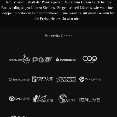
family room Erhalt der Punkte gelten. Mit einem kurzen Blick bei die
Bonusbedingungen können Sie diese Fragen schnell klären sowie von einem
doppelt profitablen Bonus profitieren. Eine Garantie auf einen Gewinn für
die Freispiele besteht also nicht.
Penyedia Games