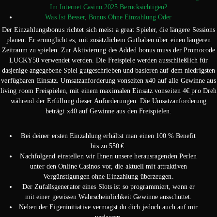
Im Internet Casino 2025 Berücksichtigen?
Was Ist Besser, Bonus Ohne Einzahlung Oder
Der Einzahlungsbonus richtet sich meist a great Spieler, die längere Sessions
planen. Er ermöglicht es, mit zusätzlichem Guthaben über einen längeren
Zeitraum zu spielen. Zur Aktivierung des Added bonus muss der Promocode
LUCKY50 verwendet werden. Die Freispiele werden ausschließlich für
dasjenige angegebene Spiel gutgeschrieben und basieren auf dem niedrigsten
verfügbaren Einsatz. Umsatzanforderung vonseiten x40 auf alle Gewinne aus
living room Freispielen, mit einem maximalen Einsatz vonseiten 4€ pro Dreh
während der Erfüllung dieser Anforderungen. Die Umsatzanforderung
beträgt x40 auf Gewinne aus den Freispielen.
Bei deiner ersten Einzahlung erhältst man einen 100 % Benefit
bis zu 550 €.
Nachfolgend einstellen wir Ihnen unsere herausragenden Perlen
unter den Online Casinos vor, die aktuell mit attraktiven
Vergünstigungen ohne Einzahlung überzeugen.
Der Zufallsgenerator eines Slots ist so programmiert, wenn er
mit einer gewissen Wahrscheinlichkeit Gewinne ausschüttet.
Neben der Eigeninitiative vermagst du dich jedoch auch auf mir