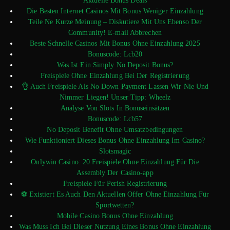
Aktuelle Bonus Deals
Die Besten Internet Casinos Mit Bonus Weniger Einzahlung
Teile Ne Kurze Meinung – Diskutiere Mit Uns Ebenso Der
Community! E-mail Abbrechen
Beste Schnelle Casinos Mit Bonus Ohne Einzahlung 2025
Bonuscode: Lcb20
Was Ist Ein Simply No Deposit Bonus?
Freispiele Ohne Einzahlung Bei Der Registrierung
👌 Auch Freispiele Als No Down Payment Lassen Wir Nie Und
Nimmer Liegen! Unser Tipp: Wheelz
Analyse Von Slots In Bonuseinsätzen
Bonuscode: Lcb57
No Deposit Benefit Ohne Umsatzbedingungen
Wie Funktioniert Dieses Bonus Ohne Einzahlung Im Casino?
Slotsmagic
Onlywin Casino: 20 Freispiele Ohne Einzahlung Für Die
Assembly Der Casino-app
Freispiele Für Perish Registrierung
⚽️ Existiert Es Auch Den Aktuellen Offer Ohne Einzahlung Für
Sportwetten?
Mobile Casino Bonus Ohne Einzahlung
Was Muss Ich Bei Dieser Nutzung Eines Bonus Ohne Einzahlung