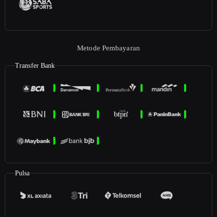
Metode Pembayaran
Transfer Bank
Pulsa