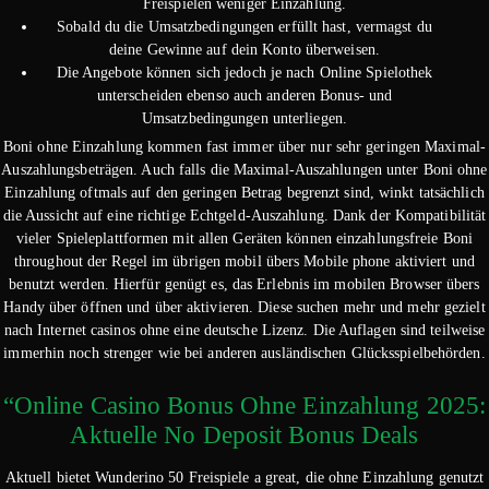
Freispielen weniger Einzahlung.
Sobald du die Umsatzbedingungen erfüllt hast, vermagst du
deine Gewinne auf dein Konto überweisen.
Die Angebote können sich jedoch je nach Online Spielothek
unterscheiden ebenso auch anderen Bonus- und
Umsatzbedingungen unterliegen.
Boni ohne Einzahlung kommen fast immer über nur sehr geringen Maximal-
Auszahlungsbeträgen. Auch falls die Maximal-Auszahlungen unter Boni ohne
Einzahlung oftmals auf den geringen Betrag begrenzt sind, winkt tatsächlich
die Aussicht auf eine richtige Echtgeld-Auszahlung. Dank der Kompatibilität
vieler Spieleplattformen mit allen Geräten können einzahlungsfreie Boni
throughout der Regel im übrigen mobil übers Mobile phone aktiviert und
benutzt werden. Hierfür genügt es, das Erlebnis im mobilen Browser übers
Handy über öffnen und über aktivieren. Diese suchen mehr und mehr gezielt
nach Internet casinos ohne eine deutsche Lizenz. Die Auflagen sind teilweise
immerhin noch strenger wie bei anderen ausländischen Glücksspielbehörden.
“Online Casino Bonus Ohne Einzahlung 2025:
Aktuelle No Deposit Bonus Deals
Aktuell bietet Wunderino 50 Freispiele a great, die ohne Einzahlung genutzt