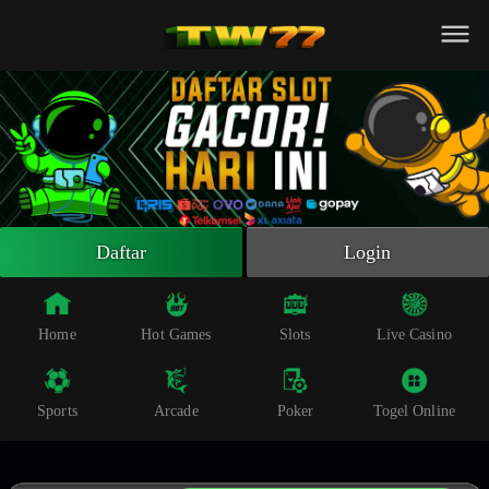
Beranda
Slot Online
Live Casino
Sportsbook
Arcade
Togel Online
Daftar
Login
Poker
Whatsapp
Home
Hot Games
Slots
Live Casino
Telegram
Sports
Arcade
Poker
Togel Online
Livechat