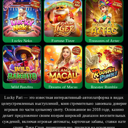
Lucky Neko
Fortune Tiger
Treasures of Aztec
Wild Bandito
Dreams of Macau
Rooster Rumble
Lucky Pari — это известная интерактивный-автоплатформа в видах
целеустремленных выступлений, коия стремительно завоевала доверие
игроков по части цельному свету. Основанное во 2018 годе, казино
делает предложение своим юзерам широкий диапазон веселительных
суждений, включая игровые автоматы, карточные забавы, ставки нате
спорт. Лаки Спор лицензировано трудится на основании