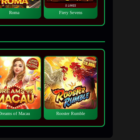
Roma
Fiery Sevens
Dreams of Macau
Rooster Rumble