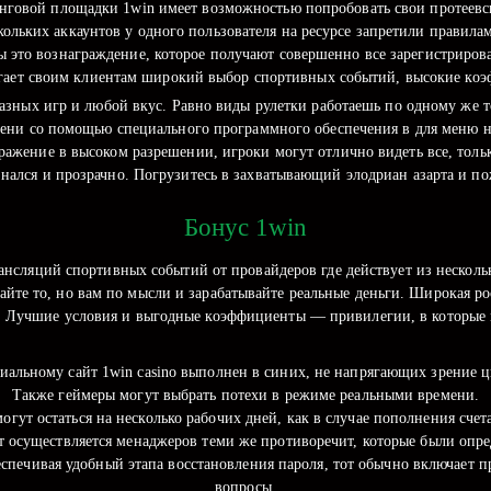
инговой площадки 1win имеет возможностью попробовать свои протеевск
ольких аккаунтов у одного пользователя на ресурсе запретили правил
сы это вознаграждение, которое получают совершенно все зарегистриров
агает своим клиентам широкий выбор спортивных событий, высокие ко
азных игр и любой вкус. Равно виды рулетки работаешь по одному же 
мени со помощью специального программного обеспечения в для меню на
ажение в высоком разрешении, игроки могут отлично видеть все, тольк
ался и прозрачно. Погрузитесь в захватывающий элодриан азарта и пож
Бонус 1win
рансляций спортивных событий от провайдеров где действует из нескольк
айте то, но вам по мысли и зарабатывайте реальные деньги. Широкая р
. Лучшие условия и выгодные коэффициенты ― привилегии, в которые м
альному сайт 1win casino выполнен в синих, не напрягающих зрение ц
Также геймеры могут выбрать потехи в режиме реальными времени.
огут остаться на несколько рабочих дней, как в случае пополнения счета
т осуществляется менаджеров теми же противоречит, которые были опр
еспечивая удобный этапа восстановления пароля, тот обычно включает 
вопросы.