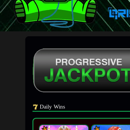
Daily Wins