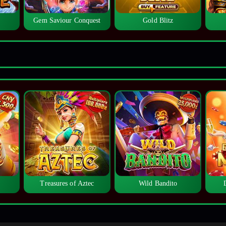
Gem Saviour Conquest
Gold Blitz
Treasures of Aztec
Wild Bandito