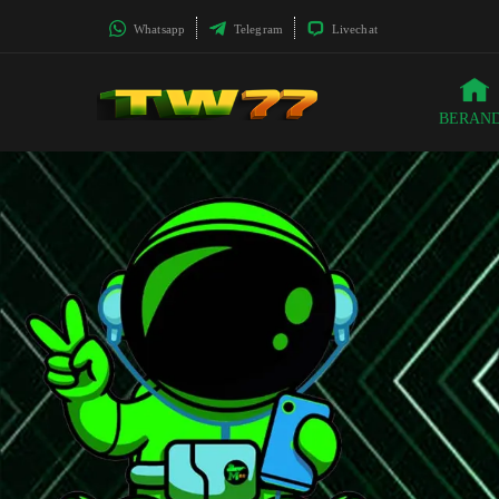
Whatsapp
Telegram
Livechat
BERAN