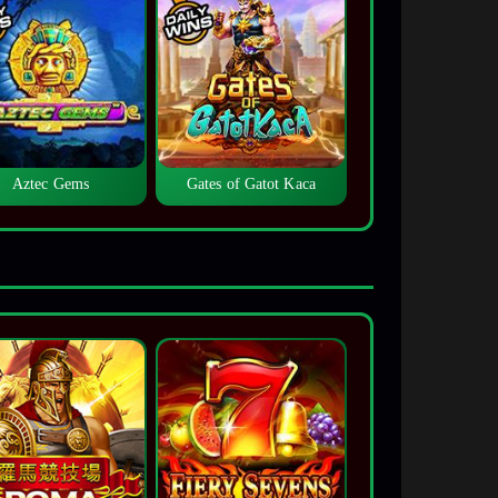
Aztec Gems
Gates of Gatot Kaca