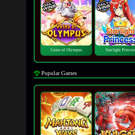
Gates of Olympus
Starlight Princes
Popular Games