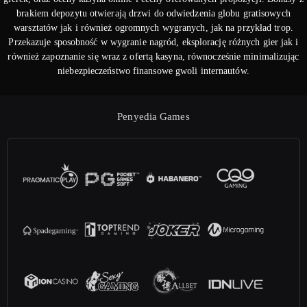
brakiem depozytu otwierają drzwi do odwiedzenia globu gratisowych
warsztatów jak i również ogromnych wygranych, jak na przykład trop.
Przekazuje sposobność w wygranie nagród, eksplorację różnych gier jak i
również zapoznanie się wraz z ofertą kasyna, równocześnie minimalizując
niebezpieczeństwo finansowe gwoli internautów.
Penyedia Games