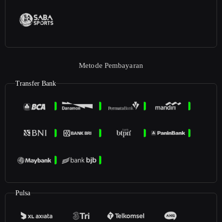
Metode Pembayaran
Transfer Bank
Pulsa