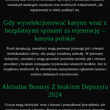
warunkach katalogów uzyskania oraz możliwych wskazówkach, jak
najsprawniej te rolety posłużyć się.
Gdy wyselekcjonować kasyno wraz z
bezpłatnymi spinami za rejestrację –
kasyna polskie
Przed akceptacją, zawodnicy mogą porównać przewagi jak i również
niedoskonałości oferty, aby podjąć świadomą uchwałę. W pierwszej
kolejności, zawodnicy mogą sprawdzić przeróżne uciechy jak i również
procedury z brakiem wymagania ryzykowania własnych środków. Jest to
wyjątkowa możliwość do odwiedzenia zaznajomienia ogłoszenia kasyna i
wyboru ulubionych wytwórczości.
Aktualne Bonusy Z brakiem Depozytu
2024
Gracze mogą skorzystać wraz z bonusu i posmakować powodzenia, nie
ryzykując naszych zabiegów. Bonusy za rejestrację wyjąwszy depozytu