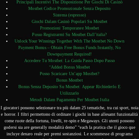
Principali Incentivi The Disposizione Per Giochi Di Casinò
Mostbet Codice Promozionale Senza Deposito
Sistema (espresso)
Giochi Dalam Casinò Popolari Su Mostbet
Promozioni Temporanee Mostbet
Posso Registrarmi Su Mostbet Dall’italia?
Unlock Your Winnings Together With The Mostbet No Down
Payment Bonus – Obtain Free Bonus Funds Instantly, No
Downpayment Required!
Accedere Tu Mostbet: La Guida Passo Dopo Passo
“Added Bonus Mostbet
Posso Scaricare Un’app Mostbet?
Bonus Mostbet
Bonus Senza Deposito Su Mostbet: Appear Richiederlo E
Utilizzarlo
Metodi Dalam Pagamento Per Mostbet Italia
I giocatori possono selezionare tra più dalam 25 tematiche, tra cui sport, noia
e horror. I filtri permettono di ordinare i giochi in base allesamt funzionalità
come ruote della fortuna, livelli, re-spin e Megaways. Gli utenti possono
godersi sia are generally modalità demo” “each la pratica che il gioco que
incluye denaro reale per premi sostanziosi. Le scommesse di programa