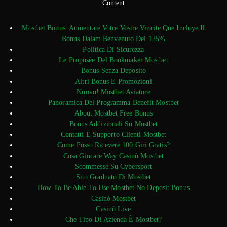
Content
Mostbet Bonus: Aumentate Votre Vostre Vincite Que Incluye Il
Bonus Dalam Benvenuto Del 125%
Politica Di Sicurezza
Le Proposée Del Bookmaker Mostbet
Bonus Senza Deposito
Altri Bonus E Promozioni
Nuovo! Mostbet Aviatore
Panoramica Del Programma Benefit Mostbet
About Mostbet Free Bonus
Bonus Addizionali Su Mostbet
Contatti E Supporto Clienti Mostbet
Come Posso Ricevere 100 Giri Gratis?
Cosa Giocare Way Casinò Mostbet
Scommesse Su Cybersport
Sito Graduato Di Mostbet
How To Be Able To Use Mostbet No Deposit Bonus
Casinò Mostbet
Casinò Live
Che Tipo Di Azienda È Mostbet?