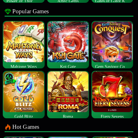
Power of Thor Megaways
Aztec Gems
Gates of Gatot Kaca
Popular Games
Mahjong Ways
Koi Gate
Gem Saviour Conquest
Gold Blitz
Roma
Fiery Sevens
Hot Games