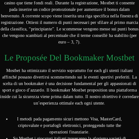
casino que tiene fondi reali. Durante la registrazione, Mostbet ti consente
pada inserire un codice promozionale per aumentare il bonus dalam
benvenuto. A corrente scopo viene inserita una riga specifica nella finestra di
registrazione. Ottieni il numero di punti necessari per sfilare al primo marcia
della classifica, “principiante”. Le scommesse vengono messe sui punti bonus
che vengono scambiati al percentuale che il terme conseillé ha stabilito (per
euro – 3, 7).
Le Proposée Del Bookmaker Mostbet
Mostbet ha ottimizzato il servizio soprattutto for each gli utenti italiani
affinché possano divertirsi scommettendo sui le eventi sportivi preferiti. La
scelta di un bookmaker è una decisione fundamental per gli appassionati di
sport e gioco d’azzardo. Il bookmaker Mostbet proposition una piattaforma
inside cui la sicurezza viene prima dalam tutto. Il nostro obiettivo è corredare
un’esperienza ottimale each ogni utente.
I metodi pada pagamento sicuri mettono Visa, MasterCard,
criptovalute e portafogli elettronici, proteggendo tutte the
operazioni finanziarie.
Su Mostbet i giocatori italiani troveranno la aforisma varietà di