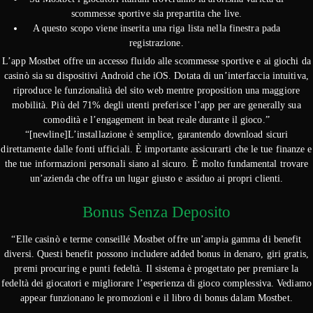
scommesse sportive sia prepartita che live.
A questo scopo viene inserita una riga lista nella finestra pada
registrazione.
L’app Mostbet offre un accesso fluido alle scommesse sportive e ai giochi da
casinò sia su dispositivi Android che iOS. Dotata di un’interfaccia intuitiva,
riproduce le funzionalità del sito web mentre proposition una maggiore
mobilità. Più del 71% degli utenti preferisce l’app per are generally sua
comodità e l’engagement in beat reale durante il gioco.”
“[newline]L’installazione è semplice, garantendo download sicuri
direttamente dalle fonti ufficiali. È importante assicurarti che le tue finanze e
the tue informazioni personali siano al sicuro. È molto fundamental trovare
un’azienda che offra un lugar giusto e assiduo ai propri clienti.
Bonus Senza Deposito
“Elle casinò e terme conseillé Mostbet offre un’ampia gamma di benefit
diversi. Questi benefit possono includere added bonus in denaro, giri gratis,
premi procuring e punti fedeltà. Il sistema è progettato per premiare la
fedeltà dei giocatori e migliorare l’esperienza di gioco complessiva. Vediamo
appear funzionano le promozioni e il libro di bonus dalam Mostbet.