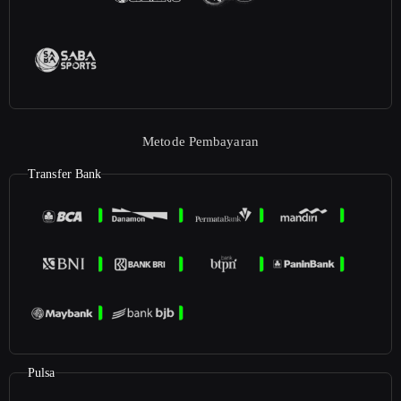
Metode Pembayaran
Transfer Bank
Pulsa