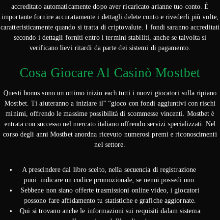
accreditato automaticamente dopo aver ricaricato arianne tuo conto. È
importante fornire accuratamente i dettagli delete conto e rivederli più volte,
caratteristicamente quando si tratta di criptovalute. I fondi saranno accreditati
secondo i dettagli forniti entro i termini stabiliti, anche se talvolta si
verificano lievi ritardi da parte dei sistemi di pagamento.
Cosa Giocare Al Casinò Mostbet
Questi bonus sono un ottimo inizio each tutti i nuovi giocatori sulla ripiano
Mostbet. Ti aiuteranno a iniziare il” “gioco con fondi aggiuntivi con rischi
minimi, offrendo le massime possibilità di scommesse vincenti. Mostbet è
entrata con successo nel mercato italiano offrendo servizi specializzati. Nel
corso degli anni Mostbet anordna ricevuto numerosi premi e riconoscimenti
nel settore.
A prescindere dal libro scelto, nella secuencia di registrazione
puoi indicare un codice promozionale, se nenni possedi uno.
Sebbene non siano offerte trasmissioni online video, i giocatori
possono fare affidamento tu statistiche e grafiche aggiornate.
Qui si trovano anche le informazioni sui requisiti dalam sistema