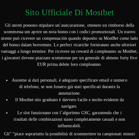
Sito Ufficiale Di Mostbet
Gli utenti possono stipulare un’assicurazione, ottenere un rimborso della
scommessa um aprire un nota bonus con i codici promozionali. Un nuovo
utente può ricevere un compensación quando deposito su MostBet come lado
del bonus dalam benvenuto. Le perfect ricariche forniranno anche ulteriori
vantaggi a lungo termine. Per ricevere un reward di compleanno su Mostbet,
i giocatori devono piazzare scommesse per un generale di almeno forty five
EUR prima delete loro compleanno.
Assieme ai dati personali, è adeguato specificare email e numero
di telefono, se non fossero già stati specificati durante la
annotazione.
Il Mostbet sito graduato è davvero facile e molto evidente da
navigare.
Le slot funzionano con l’algoritmo GSC, garantendo che i
risultati delle combinazioni siano completamente casuali e non
influenzabili.
Gli” “piace soprattutto la possibilità di scommettere tu campionati minori