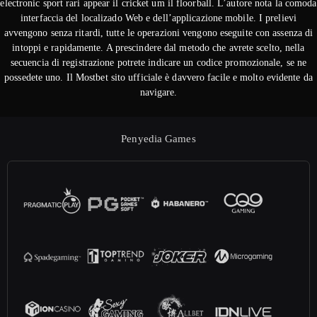
electronic sport rari appear il cricket um il floorball. L’autore nota la comoda
interfaccia del localizado Web e dell’applicazione mobile. I prelievi
avvengono senza ritardi, tutte le operazioni vengono eseguite con assenza di
intoppi e rapidamente. A prescindere dal metodo che avrete scelto, nella
secuencia di registrazione potrete indicare un codice promozionale, se ne
possedete uno. Il Mostbet sito ufficiale è davvero facile e molto evidente da
navigare.
Penyedia Games