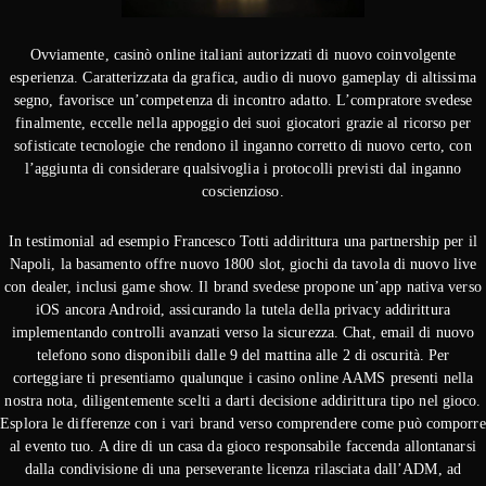
Ovviamente, casinò online italiani autorizzati di nuovo coinvolgente
esperienza. Caratterizzata da grafica, audio di nuovo gameplay di altissima
segno, favorisce un’competenza di incontro adatto. L’compratore svedese
finalmente, eccelle nella appoggio dei suoi giocatori grazie al ricorso per
sofisticate tecnologie che rendono il inganno corretto di nuovo certo, con
l’aggiunta di considerare qualsivoglia i protocolli previsti dal inganno
coscienzioso.
In testimonial ad esempio Francesco Totti addirittura una partnership per il
Napoli, la basamento offre nuovo 1800 slot, giochi da tavola di nuovo live
con dealer, inclusi game show. Il brand svedese propone un’app nativa verso
iOS ancora Android, assicurando la tutela della privacy addirittura
implementando controlli avanzati verso la sicurezza. Chat, email di nuovo
telefono sono disponibili dalle 9 del mattina alle 2 di oscurità. Per
corteggiare ti presentiamo qualunque i casino online AAMS presenti nella
nostra nota, diligentemente scelti a darti decisione addirittura tipo nel gioco.
Esplora le differenze con i vari brand verso comprendere come può comporre
al evento tuo. A dire di un casa da gioco responsabile faccenda allontanarsi
dalla condivisione di una perseverante licenza rilasciata dall’ADM, ad