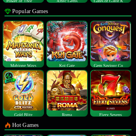
Power of Thor Megaways
Aztec Gems
Gates of Gatot Kaca
Popular Games
Mahjong Ways
Koi Gate
Gem Saviour Conquest
Gold Blitz
Roma
Fiery Sevens
Hot Games