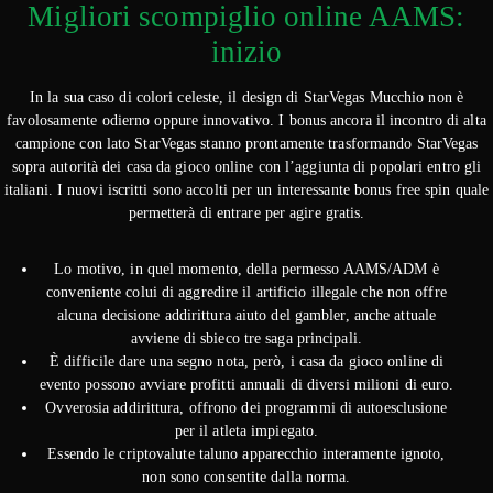
Migliori scompiglio online AAMS:
inizio
In la sua caso di colori celeste, il design di StarVegas Mucchio non è
favolosamente odierno oppure innovativo. I bonus ancora il incontro di alta
campione con lato StarVegas stanno prontamente trasformando StarVegas
sopra autorità dei casa da gioco online con l’aggiunta di popolari entro gli
italiani. I nuovi iscritti sono accolti per un interessante bonus free spin quale
permetterà di entrare per agire gratis.
Lo motivo, in quel momento, della permesso AAMS/ADM è
conveniente colui di aggredire il artificio illegale che non offre
alcuna decisione addirittura aiuto del gambler, anche attuale
avviene di sbieco tre saga principali.
È difficile dare una segno nota, però, i casa da gioco online di
evento possono avviare profitti annuali di diversi milioni di euro.
Ovverosia addirittura, offrono dei programmi di autoesclusione
per il atleta impiegato.
Essendo le criptovalute taluno apparecchio interamente ignoto,
non sono consentite dalla norma.