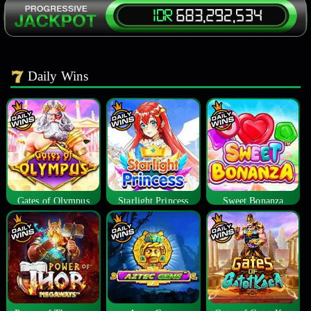
Daily Wins
Gates of Olympus
Starlight Princess
Sweet Bonanza