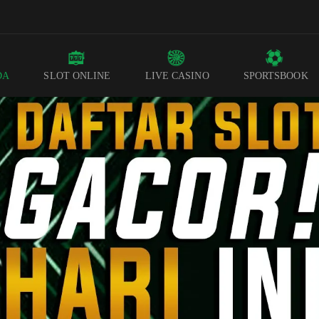
DA
SLOT ONLINE
LIVE CASINO
SPORTSBOOK