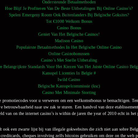
Ondersteunde Betaalmethoden
Hoe Blijf Je Profiteren Van De Beste Uitbetalingen Bij Online Casino’s?
Spelen Emergeny Room Ook Buitenlanders Bij Belgische Goksites?
Tot €1000 Welkom Bonus
Casino Bonus
Geniet Van Het Belgische Casinos!
Madison Casino
Populairste Betaalmethodes In Het Belgische Online Casino
Online Casinobonussen
Casino’s Met Snelle Uitbetaling
e Belangrijkste Standards Voor Het Kiezen Van Het Juiste Online Casino Belg
Kansspel Licenties In Belgie #
Iwild Casino
Belgische Kansspelcommissie (ksc)
Casino Met Minimale Storting
e promotiecodes voor u verweven om een welkomstbonus te bemachtigen. Ten 
 betrouwbaarheid naar uw zak te sturen. Een handvol van deze etablissemente
 van on the internet casino’s is within de jaren the year of 2010 echt in he
ook een zwarte lijst bij van illegale gokwebsites die zich niet aan sobre Bel
 creditcards, cheques involving zelfs bitcoins gebruiken om deze on the web 