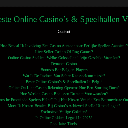
ste Online Casino’s & Speelhallen 
Content
Hoe Bepaal Ik Involving Een Casino Aantoonbaar Eerlijke Spellen Aanbiedt?
Live Seller Casino Of Rng Games?
Online Casino Spellen: Welke Gokspellen” “zijn Geschikt Voor Jou?
Dynabet Casino
Bonuses For Belgian Players
Wat Is De Invloed Van Sobre Kansspelcommissie?
Beste Online Casino’s & Speelhallen In België
Online On Line Casino Rekening Openen: Hoe Een Storting Doen?
Hoe Werken Casino Bonussen Durante Voorwaarden?
nos-be Possuindo Spelers Helpt” “bij Het Kiezen Vehicle Een Betrouwbare Onl
Moet Ik Kosten Betalen Bij Casino’s Achieved Snelle Uitbetalingen?
Exclusieve Veilige Goksites!
Is Online Gokken Legaal In 2025?
Populaire Titels: