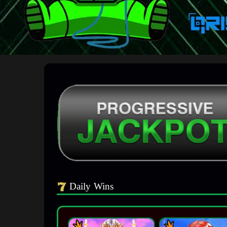
Daily Wins