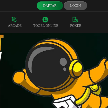
DAFTAR
LOGIN
ARCADE
TOGEL ONLINE
POKER