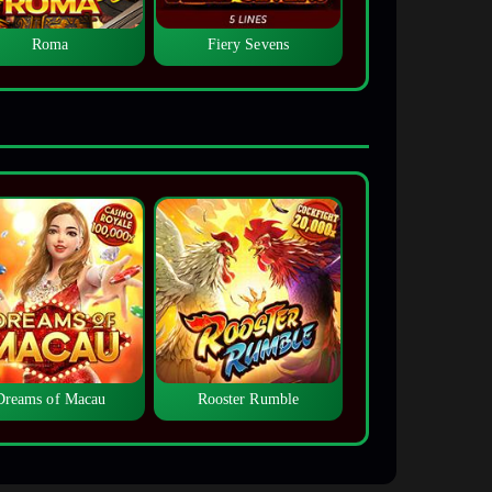
Roma
Fiery Sevens
Dreams of Macau
Rooster Rumble