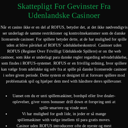
Skattepligt For Gevinster Fra
Udenlandske Casinoer
Når et casino ikke er en del af ROFUS, betyder det, at det ikke nødvendigvis
ser underlagt de samme restriktioner og kontrolmekanismer som de danske
licenserede casinoer. For spillere betyder dette, at de har mulighed for spille
uden at blive påvirket af ROFUS’ udelukkelseskontrol. Casinoer uden
ROFUS (Register Over Frivilligt Udelukkede Spillere) er on the web
casinoer, som ikke er underlagt para danske regler regarding selvudelukkelse,
som findes i ROFUS-systemet. ROFUS er en frivillig ordning, hvor spillere
kan vælge from udelukke sig selv fra at spille på danske licenserede casinoer
i sobre given periode. Dette system er designet til at forsvare spillere mod
problematisk spil og hjælper dem med with håndtere deres spillevaner.
Uanset om du er unti spillemaskiner, bordspil eller live dealer-
oplevelser, giver vores bonusser drill down et forspring unti at
spille smartere og vinde stort.
Vi har mulighed for godt lide, in jeder er så mange
spillemaskiner with vælge imellem til para gratis moves.
Casinor uden ROFUS introducerer ofte de nyeste og mest