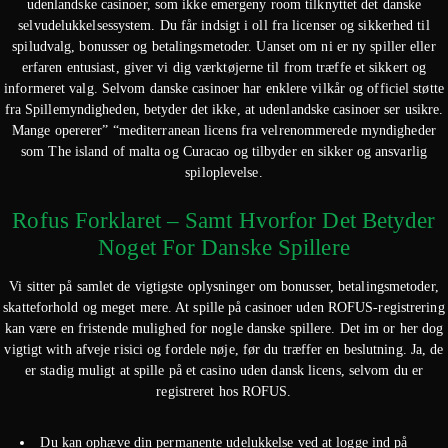
udenlandske casinoer, som ikke emergeny room tilknyttet det danske
selvudelukkelsessystem. Du får indsigt i oll fra licenser og sikkerhed til
spiludvalg, bonusser og betalingsmetoder. Uanset om ni er ny spiller eller
erfaren entusiast, giver vi dig værktøjerne til from træffe et sikkert og
informeret valg. Selvom danske casinoer har enklere vilkår og officiel støtte
fra Spillemyndigheden, betyder det ikke, at udenlandske casinoer ser usikre.
Mange opererer” “mediterranean licens fra velrenommerede myndigheder
som The island of malta og Curacao og tilbyder en sikker og ansvarlig
spiloplevelse.
Rofus Forklaret – Samt Hvorfor Det Betyder
Noget For Danske Spillere
Vi sitter på samlet de vigtigste oplysninger om bonusser, betalingsmetoder,
skatteforhold og meget mere. At spille på casinoer uden ROFUS-registrering
kan være en fristende mulighed for nogle danske spillere. Det im or her dog
vigtigt with afveje risici og fordele nøje, før du træffer en beslutning. Ja, de
er stadig muligt at spille på et casino uden dansk licens, selvom du er
registreret hos ROFUS.
Du kan ophæve din permanente udelukkelse ved at logge ind på