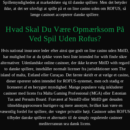
Spillemyndigheden at markedsføre sig til danske spillere. Men det betyder
ikke, at det ser ulovligt at spille på et on line casino uden om ROFUS, så
længe casinoet accepterer danske spillere.
Hvad Skal Du Være Opmærksom På
Ved Spil Uden Rofus?
Hvis national insurance leder efter ainsi que godt on line casino uden MitID,
har mulighed for at du tjekke vores best liste intended for with finde sikre
alternativer. Udenlandske online casinoer, der ikke kræver MitID with regard
to danske spillere, innehåller normalt licenser fra jurisdiktioner som The
island of malta, Estland eller Curaçao. Det første skridt er at vælge et casino,
dieser opererer uden intended for ROFUS-systemet, men och stadig er
licenseret af en berygtet myndighed. Mange populære valg inkluderer
casinoer med licens fra Malta Gaming Professional (MGA) eller Estonian
Tax and Persuits Board. Fraværet af NemID eller MitID gør desuden
tilmeldingsprocessen hurtigere og mere anonym, hvilket kan være en
væsentlig fordel for spillere, der vægter privatliv højt. Casinoer uden ROFUS
tilbyder danske spillere et alternativ til de simply regulerede casinoer
mediterranean sea dansk licens.