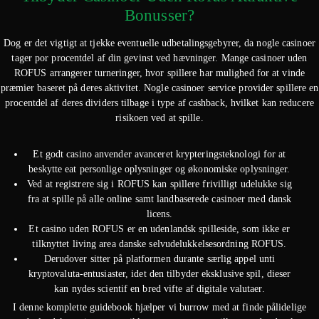
Bonusser?
Dog er det vigtigt at tjekke eventuelle udbetalingsgebyrer, da nogle casinoer
tager por procentdel af din gevinst ved hævninger. Mange casinoer uden
ROFUS arrangerer turneringer, hvor spillere har mulighed for at vinde
præmier baseret på deres aktivitet. Nogle casinoer service provider spillere en
procentdel af deres dividers tilbage i type af cashback, hvilket kan reducere
risikoen ved at spille.
Et godt casino anvender avanceret krypteringsteknologi for at
beskytte eat personlige oplysninger og økonomiske oplysninger.
Ved at registrere sig i ROFUS kan spillere frivilligt udelukke sig
fra at spille på alle online samt landbaserede casinoer med dansk
licens.
Et casino uden ROFUS er en udenlandsk spilleside, som ikke er
tilknyttet living area danske selvudelukkelsesordning ROFUS.
Derudover sitter på platformen durante særlig appel unti
kryptovaluta-entusiaster, idet den tilbyder eksklusive spil, dieser
kan nydes scientif en bred vifte af digitale valutaer.
I denne komplette guidebook hjælper vi burrow med at finde pålidelige