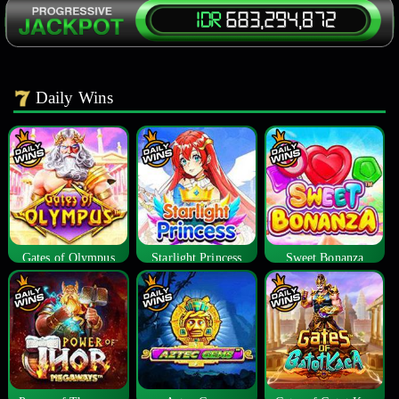
Daily Wins
Gates of Olympus
Starlight Princess
Sweet Bonanza