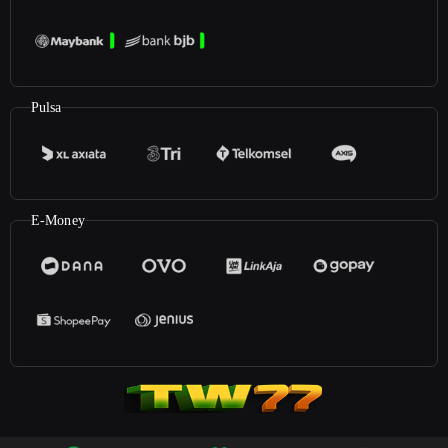
Pulsa
E-Money