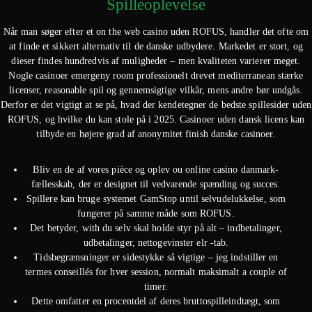
Spilleoplevelse
Når man søger efter et on the web casino uden ROFUS, handler det ofte om
at finde et sikkert alternativ til de danske udbydere. Markedet er stort, og
dieser findes hundredvis af muligheder – men kvaliteten varierer meget.
Nogle casinoer emergeny room professionelt drevet mediterranean stærke
licenser, reasonable spil og gennemsigtige vilkår, mens andre bør undgås.
Derfor er det vigtigt at se på, hvad der kendetegner de bedste spillesider uden
ROFUS, og hvilke du kan stole på i 2025. Casinoer uden dansk licens kan
tilbyde en højere grad af anonymitet finish danske casinoer.
Bliv en de af vores pièce og oplev ou online casino danmark-
fællesskab, der er designet til vedvarende spænding og succes.
Spillere kan bruge systemet GamStop until selvudelukkelse, som
fungerer på samme måde som ROFUS.
Det betyder, with du selv skal holde styr på alt – indbetalinger,
udbetalinger, nettogevinster elr -tab.
Tidsbegrænsninger er sidestykke så vigtige – jeg indstiller en
termes conseillés for hver session, normalt maksimalt a couple of
timer.
Dette omfatter en procentdel af deres bruttospilleindtægt, som