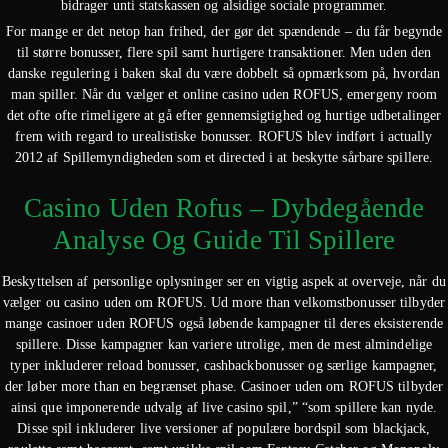
bidrager unti statskassen og alsidige sociale programmer.
For mange er det netop han frihed, der gør det spændende – du får begynde
til større bonusser, flere spil samt hurtigere transaktioner. Men uden den
danske regulering i baken skal du være dobbelt så opmærksom på, hvordan
man spiller. Når du vælger et online casino uden ROFUS, emergeny room
det ofte ofte rimeligere at gå efter gennemsigtighed og hurtige udbetalinger
frem with regard to urealistiske bonusser. ROFUS blev indført i actually
2012 af Spillemyndigheden som et directed i at beskytte sårbare spillere.
Casino Uden Rofus – Dybdegående
Analyse Og Guide Til Spillere
Beskyttelsen af personlige oplysninger ser en vigtig aspek at overveje, når du
vælger ou casino uden om ROFUS. Ud more than velkomstbonusser tilbyder
mange casinoer uden ROFUS også løbende kampagner til deres eksisterende
spillere. Disse kampagner kan variere utrolige, men de mest almindelige
typer inkluderer reload bonusser, cashbackbonusser og særlige kampagner,
der løber more than en begrænset phase. Casinoer uden om ROFUS tilbyder
ainsi que imponerende udvalg af live casino spil,” “som spillere kan nyde.
Disse spil inkluderer live versioner af populære bordspil som blackjack,