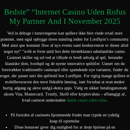
Bedste” “Internet Casino Uden Rofus
My Partner And I November 2025
Ved in deltage i turneringerne kan spillere ikke blot vinde retail store
præmier, men også opbygge deres standing inden for LordSpin’s community.
Med ainsi que konstant flow af nye events samt konkurrencer er dieser altid
noget nyt” “with se frem until hos dette førsteklasses udenlandske casino.
Casinoet skiller sig ud ved at tilbyde et bredt udvalg af spil, herunder
klassiske slots, bordspil og de nyeste innovative spiltitler. Uanset om du
foretrækker traditionelle casinospil eller spændende nye varianter, finder du
noget, der passer unti din spillestil hos LordSpin. For rigtig mange spillere er
mobilbrowseren den mest fleksible løsning, især forudsat at man ønsker
hurtig adgang og aleve undgå ekstra apps. Vælg en sikker betalingsmetode
såsom Visa, Mastercard, Trustly, Skrill eller kryptovaluta – afhængigt af,
hvad casinoet understøtter
dansk casino uden rofus
.
På forsiden af casinoets hjemmeside finder man typisk en tydelig
knap til oprettelse.
Disse bonusser giver dig mulighed for at dreje hjulene på en