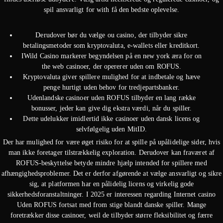
spil ansvarligt for with få den bedste oplevelse.
Derudover bør du vælge ou casino, der tilbyder sikre
betalingsmetoder som kryptovaluta, e-wallets eller kreditkort.
IWild Casino markerer begyndelsen på en new york æra for on
the web casinoer, der opererer uden om ROFUS.
Kryptovaluta giver spillere mulighed for at indbetale og hæve
penge hurtigt uden behov for tredjepartsbanker.
Udenlandske casinoer uden ROFUS tilbyder en lang række
bonusser, jeder kan give dig ekstra værdi, når du spiller.
Dette udelukker imidlertid ikke casinoer uden dansk licens og
selvfølgelig uden MitID.
Der har mulighed for være øget risiko for at spille på upålidelige sider, hvis
man ikke foretager tilstrækkelig exploration. Derudover kan fraværet af
ROFUS-beskyttelse betyde mindre hjælp intended for spillere med
afhængighedsproblemer. Det er derfor afgørende at vælge ansvarligt og sikre
sig, at platformen har en pålidelig licens og virkelig gode
sikkerhedsforanstaltninger. I 2025 er interessen regarding Internet casino
Uden ROFUS fortsat med from stige blandt danske spiller. Mange
foretrækker disse casinoer, weil de tilbyder større fleksibilitet og færre