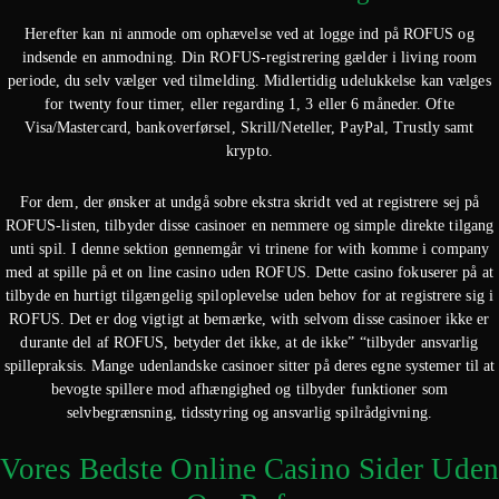
Herefter kan ni anmode om ophævelse ved at logge ind på ROFUS og
indsende en anmodning. Din ROFUS-registrering gælder i living room
periode, du selv vælger ved tilmelding. Midlertidig udelukkelse kan vælges
for twenty four timer, eller regarding 1, 3 eller 6 måneder. Ofte
Visa/Mastercard, bankoverførsel, Skrill/Neteller, PayPal, Trustly samt
krypto.
For dem, der ønsker at undgå sobre ekstra skridt ved at registrere sej på
ROFUS-listen, tilbyder disse casinoer en nemmere og simple direkte tilgang
unti spil. I denne sektion gennemgår vi trinene for with komme i company
med at spille på et on line casino uden ROFUS. Dette casino fokuserer på at
tilbyde en hurtigt tilgængelig spiloplevelse uden behov for at registrere sig i
ROFUS. Det er dog vigtigt at bemærke, with selvom disse casinoer ikke er
durante del af ROFUS, betyder det ikke, at de ikke” “tilbyder ansvarlig
spillepraksis. Mange udenlandske casinoer sitter på deres egne systemer til at
bevogte spillere mod afhængighed og tilbyder funktioner som
selvbegrænsning, tidsstyring og ansvarlig spilrådgivning.
Vores Bedste Online Casino Sider Uden