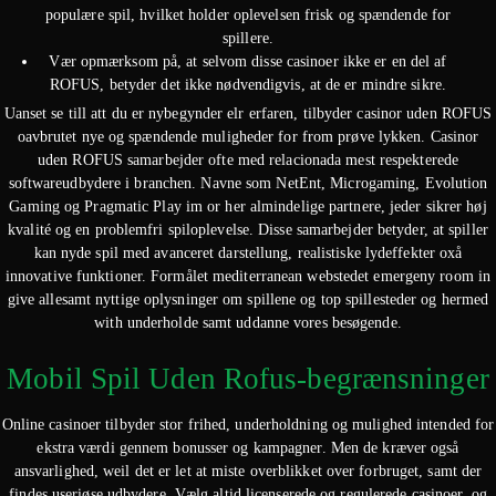
populære spil, hvilket holder oplevelsen frisk og spændende for
spillere.
Vær opmærksom på, at selvom disse casinoer ikke er en del af
ROFUS, betyder det ikke nødvendigvis, at de er mindre sikre.
Uanset se till att du er nybegynder elr erfaren, tilbyder casinor uden ROFUS
oavbrutet nye og spændende muligheder for from prøve lykken. Casinor
uden ROFUS samarbejder ofte med relacionada mest respekterede
softwareudbydere i branchen. Navne som NetEnt, Microgaming, Evolution
Gaming og Pragmatic Play im or her almindelige partnere, jeder sikrer høj
kvalité og en problemfri spiloplevelse. Disse samarbejder betyder, at spiller
kan nyde spil med avanceret darstellung, realistiske lydeffekter oxå
innovative funktioner. Formålet mediterranean webstedet emergeny room in
give allesamt nyttige oplysninger om spillene og top spillesteder og hermed
with underholde samt uddanne vores besøgende.
Mobil Spil Uden Rofus-begrænsninger
Online casinoer tilbyder stor frihed, underholdning og mulighed intended for
ekstra værdi gennem bonusser og kampagner. Men de kræver også
ansvarlighed, weil det er let at miste overblikket over forbruget, samt der
findes useriøse udbydere. Vælg altid licenserede og regulerede casinoer, og