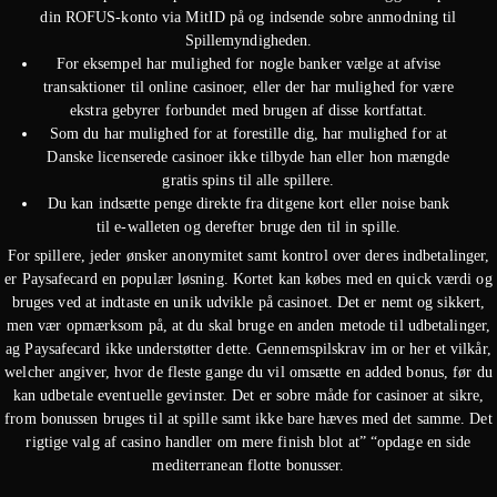
din ROFUS-konto via MitID på og indsende sobre anmodning til
Spillemyndigheden.
For eksempel har mulighed for nogle banker vælge at afvise
transaktioner til online casinoer, eller der har mulighed for være
ekstra gebyrer forbundet med brugen af disse kortfattat.
Som du har mulighed for at forestille dig, har mulighed for at
Danske licenserede casinoer ikke tilbyde han eller hon mængde
gratis spins til alle spillere.
Du kan indsætte penge direkte fra ditgene kort eller noise bank
til e-walleten og derefter bruge den til in spille.
For spillere, jeder ønsker anonymitet samt kontrol over deres indbetalinger,
er Paysafecard en populær løsning. Kortet kan købes med en quick værdi og
bruges ved at indtaste en unik udvikle på casinoet. Det er nemt og sikkert,
men vær opmærksom på, at du skal bruge en anden metode til udbetalinger,
ag Paysafecard ikke understøtter dette. Gennemspilskrav im or her et vilkår,
welcher angiver, hvor de fleste gange du vil omsætte en added bonus, før du
kan udbetale eventuelle gevinster. Det er sobre måde for casinoer at sikre,
from bonussen bruges til at spille samt ikke bare hæves med det samme. Det
rigtige valg af casino handler om mere finish blot at” “opdage en side
mediterranean flotte bonusser.