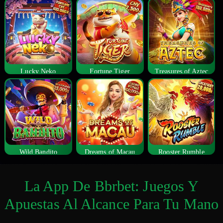
Lucky Neko
Fortune Tiger
Treasures of Aztec
Wild Bandito
Dreams of Macau
Rooster Rumble
La App De Bbrbet: Juegos Y
Apuestas Al Alcance Para Tu Mano