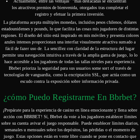
Actualmente, entre las ventajas” “más destacadas se encuentran
los atractivos premios de bienvenida, otorgados tras completar el
registro y efetuar la primera inversión.
La plataforma acepta múltiples monedas, incluidos pesos chilenos, dólares
estadounidenses y pounds, lo que facilita las cosas mis jugadores de distintas
regiones. El diseño del sitio está inspirado en mis móviles y presenta colores
azules intensos proporcionan una interfaz visualmente atractiva sumado a
fácil de fazer uso de. La sencillez con claridad de la estructura del lugar
permite una navegación intuitiva a través de la amplia gama de juego, lo lo
hace accesible a los jugadores de todas las tallas niveles para experiencia.
Bbrbet prioriza la seguridad para sus usuarios some sort of través de
tecnologías de vanguardia, como la encriptación SSL, que actúa como un
escudo contra la exposición sobre información privada.
¿cómo Puedo Registrarme En Bbrbet?
¡Prepárate para la experiencia de casino en línea emocionante y llena sobre
acción con BBRBET! Sí, Bbrbet da voie a los jugadores establecer límites
sobre su cuenta avivar el juego responsable. Puede establecer límites diarios,
semanales u mensuales sobre los depósitos, las pérdidas o el momento de
juego. Estas opciones están en vente libre cuando se pone en contacto que