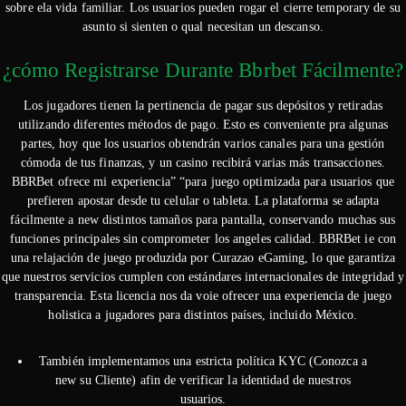
sobre ela vida familiar. Los usuarios pueden rogar el cierre temporary de su
asunto si sienten o qual necesitan un descanso.
¿cómo Registrarse Durante Bbrbet Fácilmente?
Los jugadores tienen la pertinencia de pagar sus depósitos y retiradas
utilizando diferentes métodos de pago. Esto es conveniente pra algunas
partes, hoy que los usuarios obtendrán varios canales para una gestión
cómoda de tus finanzas, y un casino recibirá varias más transacciones.
BBRBet ofrece mi experiencia” “para juego optimizada para usuarios que
prefieren apostar desde tu celular o tableta. La plataforma se adapta
fácilmente a new distintos tamaños para pantalla, conservando muchas sus
funciones principales sin comprometer los angeles calidad. BBRBet ie con
una relajación de juego produzida por Curazao eGaming, lo que garantiza
que nuestros servicios cumplen con estándares internacionales de integridad y
transparencia. Esta licencia nos da voie ofrecer una experiencia de juego
holistica a jugadores para distintos países, incluido México.
También implementamos una estricta política KYC (Conozca a
new su Cliente) afin de verificar la identidad de nuestros
usuarios.