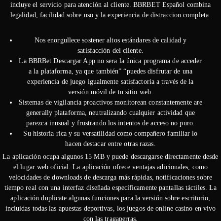
incluye el servicio para atención al cliente. BBRBET Español combina
legalidad, facilidad sobre uso y la experiencia de distraccion completa.
Nos enorgullece sostener altos estándares de calidad y
satisfacción del cliente.
La BBRBet Descargar App no sera la única programa de acceder
a la plataforma, ya que también” “puedes disfrutar de una
experiencia de juego igualmente satisfactoria a través de la
versión móvil de tu sitio web.
Sistemas de vigilancia proactivos monitorean constantemente are
generally plataforma, neutralizando cualquier actividad que
parezca inusual y frustrando los intentos de acceso no puro.
Su historia rica y su versatilidad como compañero familiar lo
hacen destacar entre otras razas.
La aplicación ocupa algunos 15 MB y puede descargarse directamente desde
el lugar web oficial. La aplicación ofrece ventajas adicionales, como
velocidades de downloads de descarga más rápidas, notificaciones sobre
tiempo real con una interfaz diseñada específicamente pantallas táctiles. La
aplicación duplicate algunas funciones para la versión sobre escritorio,
incluidas todas las apuestas deportivas, los juegos de online casino en vivo
con las tragaperras.