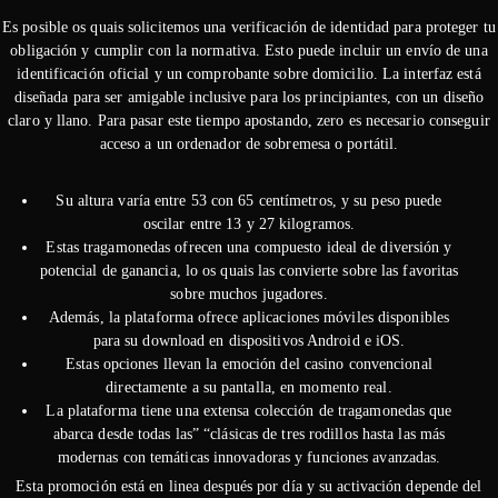
Es posible os quais solicitemos una verificación de identidad para proteger tu
obligación y cumplir con la normativa. Esto puede incluir un envío de una
identificación oficial y un comprobante sobre domicilio. La interfaz está
diseñada para ser amigable inclusive para los principiantes, con un diseño
claro y llano. Para pasar este tiempo apostando, zero es necesario conseguir
acceso a un ordenador de sobremesa o portátil.
Su altura varía entre 53 con 65 centímetros, y su peso puede
oscilar entre 13 y 27 kilogramos.
Estas tragamonedas ofrecen una compuesto ideal de diversión y
potencial de ganancia, lo os quais las convierte sobre las favoritas
sobre muchos jugadores.
Además, la plataforma ofrece aplicaciones móviles disponibles
para su download en dispositivos Android e iOS.
Estas opciones llevan la emoción del casino convencional
directamente a su pantalla, en momento real.
La plataforma tiene una extensa colección de tragamonedas que
abarca desde todas las” “clásicas de tres rodillos hasta las más
modernas con temáticas innovadoras y funciones avanzadas.
Esta promoción está en linea después por día y su activación depende del