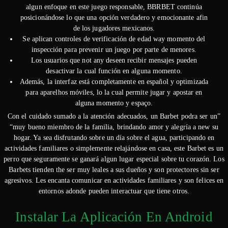
algun enfoque en este juego responsable, BBRBET continúa
posicionándose lo que una opción verdadero y emocionante afin
de los jugadores mexicanos.
Se aplican controles de verificación de edad way momento del
inspección para prevenir un juego por parte de menores.
Los usuarios que not any deseen recibir mensajes pueden
desactivar la cual función en alguna momento.
Además, la interfaz está completamente en español y optimizada
para aparelhos móviles, lo la cual permite jugar y apostar en
alguna momento y espaço.
Con el cuidado sumado a la atención adecuados, un Barbet podra ser un”
“muy bueno miembro de la familia, brindando amor y alegría a new su
hogar. Ya sea disfrutando sobre un día sobre el agua, participando en
actividades familiares o simplemente relajándose en casa, este Barbet es un
perro que seguramente se ganará algun lugar especial sobre tu corazón. Los
Barbets tienden the ser muy leales a sus dueños y son protectores sin ser
agresivos. Les encanta comunicar en actividades familiares y son felices en
entornos adonde pueden interactuar que tiene otros.
Instalar La Aplicación En Android