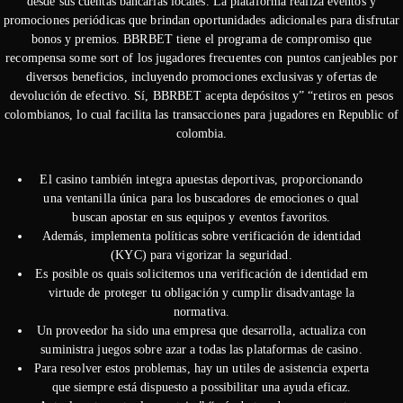
desde sus cuentas bancarias locales. La plataforma realiza eventos y
promociones periódicas que brindan oportunidades adicionales para disfrutar
bonos y premios. BBRBET tiene el programa de compromiso que
recompensa some sort of los jugadores frecuentes con puntos canjeables por
diversos beneficios, incluyendo promociones exclusivas y ofertas de
devolución de efectivo. Sí, BBRBET acepta depósitos y” “retiros en pesos
colombianos, lo cual facilita las transacciones para jugadores en Republic of
colombia.
El casino también integra apuestas deportivas, proporcionando
una ventanilla única para los buscadores de emociones o qual
buscan apostar en sus equipos y eventos favoritos.
Además, implementa políticas sobre verificación de identidad
(KYC) para vigorizar la seguridad.
Es posible os quais solicitemos una verificación de identidad em
virtude de proteger tu obligación y cumplir disadvantage la
normativa.
Un proveedor ha sido una empresa que desarrolla, actualiza con
suministra juegos sobre azar a todas las plataformas de casino.
Para resolver estos problemas, hay un utiles de asistencia experta
que siempre está dispuesto a possibilitar una ayuda eficaz.