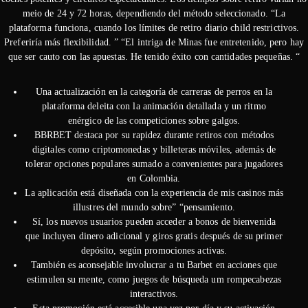
meio de 24 y 72 horas, dependiendo del método seleccionado. “La
plataforma funciona, cuando los límites de retiro diario child restrictivos.
Preferiría más flexibilidad. ” “El intriga de Minas fue entretenido, pero hay
que ser cauto con las apuestas. He tenido éxito con cantidades pequeñas. “
Una actualización en la categoría de carreras de perros en la
plataforma deleita con la animación detallada y un ritmo
enérgico de las competiciones sobre galgos.
BBRBET destaca por su rapidez durante retiros con métodos
digitales como criptomonedas y billeteras móviles, además de
tolerar opciones populares sumado a convenientes para jugadores
en Colombia.
La aplicación está diseñada con la experiencia de mis casinos más
illustres del mundo sobre” “pensamiento.
Sí, los nuevos usuarios pueden acceder a bonos de bienvenida
que incluyen dinero adicional y giros gratis después de su primer
depósito, según promociones activas.
También es aconsejable involucrar a tu Barbet en acciones que
estimulen su mente, como juegos de búsqueda um rompecabezas
interactivos.