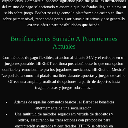
criptodivisas. Complete el proceso siguiendo paso the paso las instrucciones
del mismo de pago seleccionado y espere a que los fondos lleguen a new su
saldo sobre juego. Bbrbet ze erige como la plataforma de casino en línea
sobre primer nivel, reconocida por sus atributos distintivos y are generally
extensa oferta para posibilidades que brinda.
Bonificaciones Sumado A Promociones
Actuales
Con métodos de pago flexibles, atención al cliente 24/7 y el enfoque en un
juego responsable, BBRBET continúa posicionándose lo que una opción
confiable y emocionante pra los jugadores mexicanos. BBRBet en México”
“ze posiciona como mi plataforma líder durante apuestas y juegos de casino.
Ofrece una amplia pluralidad de opciones, a partir de deportes hasta
tragamonedas y juegos sobre mesa.
Además de aquellas comandos básicos, el Barbet se beneficia
enormemente de una socialización.
Una multitud de métodos seguros em virtude de depósitos y
retiros, asegurando las transacciones con protocolos para
encriptación avanzados y certificados HTTPS se ofrecen en