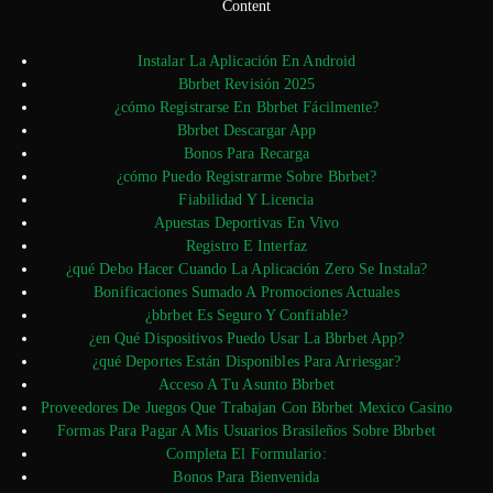
Content
Instalar La Aplicación En Android
Bbrbet Revisión 2025
¿cómo Registrarse En Bbrbet Fácilmente?
Bbrbet Descargar App
Bonos Para Recarga
¿cómo Puedo Registrarme Sobre Bbrbet?
Fiabilidad Y Licencia
Apuestas Deportivas En Vivo
Registro E Interfaz
¿qué Debo Hacer Cuando La Aplicación Zero Se Instala?
Bonificaciones Sumado A Promociones Actuales
¿bbrbet Es Seguro Y Confiable?
¿en Qué Dispositivos Puedo Usar La Bbrbet App?
¿qué Deportes Están Disponibles Para Arriesgar?
Acceso A Tu Asunto Bbrbet
Proveedores De Juegos Que Trabajan Con Bbrbet Mexico Casino
Formas Para Pagar A Mis Usuarios Brasileños Sobre Bbrbet
Completa El Formulario:
Bonos Para Bienvenida