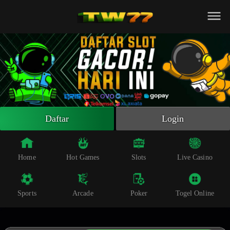
Beranda
Slot Online
Live Casino
Sportsbook
Arcade
Togel Online
Daftar
Login
Poker
Whatsapp
Home
Hot Games
Slots
Live Casino
Telegram
Sports
Arcade
Poker
Togel Online
Livechat